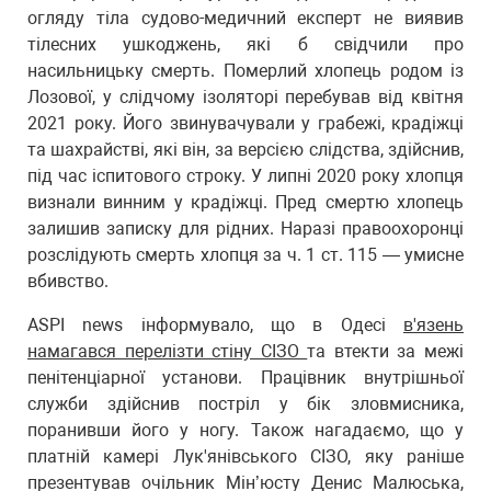
огляду тіла судово-медичний експерт не виявив
тілесних ушкоджень, які б свідчили про
насильницьку смерть. Померлий хлопець родом із
Лозової, у слідчому ізоляторі перебував від квітня
2021 року. Його звинувачували у грабежі, крадіжці
та шахрайстві, які він, за версією слідства, здійснив,
під час іспитового строку. У липні 2020 року хлопця
визнали винним у крадіжці. Пред смертю хлопець
залишив записку для рідних. Наразі правоохоронці
розслідують смерть хлопця за ч. 1 ст. 115 — умисне
вбивство.
ASPI news інформувало, що в Одесі
в'язень
намагався перелізти стіну СІЗО
та втекти за межі
пенітенціарної установи. Працівник внутрішньої
служби здійснив постріл у бік зловмисника,
поранивши його у ногу. Також нагадаємо, що у
платній камері Лук'янівського СІЗО, яку раніше
презентував очільник Мін’юсту Денис Малюська,