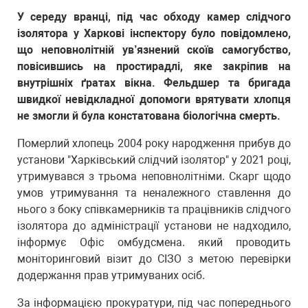
У середу вранці, під час обходу камер слідчого
ізолятора у Харкові інспектору було повідомлено,
що неповнолітній ув’язнений скоїв самогубство,
повісившись на простирадлі, яке закріпив на
внутрішніх ґратах вікна. Фельдшер та бригада
швидкої невідкладної допомоги врятувати хлопця
не змогли й була констатована біологічна смерть.
Померлий хлопець 2004 року народження прибув до
установи "Харківський слідчий ізолятор" у 2021 році,
утримувався з трьома неповнолітніми. Скарг щодо
умов утримування та неналежного ставлення до
нього з боку співкамерників та працівників слідчого
ізолятора до адміністрації установи не надходило,
інформує Офіс омбудсмена. який проводить
моніторинговий візит до СІЗО з метою перевірки
додержання прав утримуваних осіб.
За інформацією прокуратури, під час попереднього