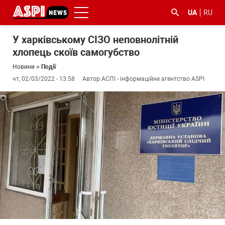
UA
RU
У харківському СІЗО неповнолітній
хлопець скоїв самогубство
Новини
»
Події
чт, 02/03/2022 - 13:58
Автор:
АСПІ - інформаційне агентство ASPI
#ООС
#боротьба
#ДФС
#Київ
#коронавірус
з
корупцією