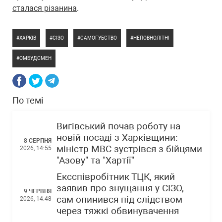
сталася різанина
.
ХАРКІВ
СІЗО
САМОГУБСТВО
НЕПОВНОЛІТНІ
ОМБУДСМЕН
По темі
Вигівський почав роботу на
новій посаді з Харківщини:
8 СЕРПНЯ
міністр МВС зустрівся з бійцями
2026, 14:55
"Азову" та "Хартії"
Ексспівробітник ТЦК, який
заявив про знущання у СІЗО,
9 ЧЕРВНЯ
сам опинився під слідством
2026, 14:48
через тяжкі обвинувачення