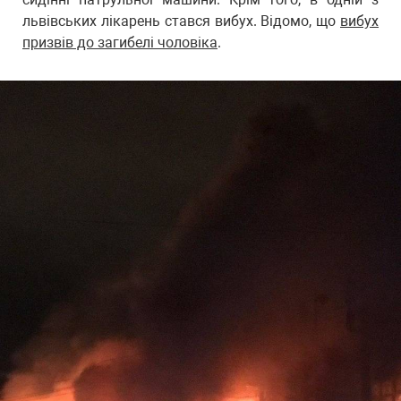
львівських лікарень стався вибух. Відомо, що
вибух
призвів до загибелі чоловіка
.