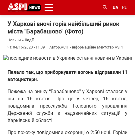
UA
RU
У Харкові вночі горів найбільший ринок
міста "Барабашово" (Фото)
Новини
»
Події
чт, 04/16/2020 - 11:39
Автор:
АСПІ - інформаційне агентство ASPI
#ООС
#боротьба
#ДФС
#Київ
#коронавірус
Палало так, що приборкувати вогонь відправили 11
з
автоцистерн.
корупцією
Пожежа на ринку “Барабашово” у Харкові сталася у
ніч на 16 квітня. Про це у четвер, 16 квітня,
повідомила пресслужба Головного управління
Державної служби з надзвичайних ситуацій у
Харківській області.
Про пожежу повідомили охоронці о 2:50 ночі. Горіли