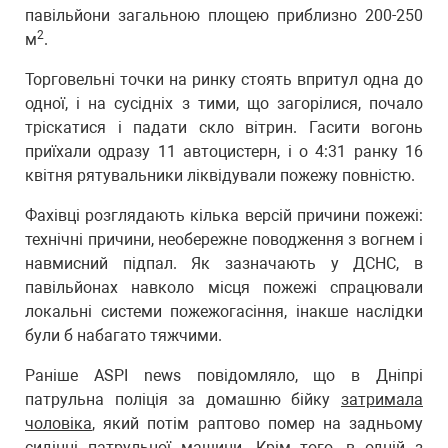
павільйони загальною площею приблизно 200-250
2
м
.
Торговельні точки на ринку стоять впритул одна до
одної, і на сусідніх з тими, що загорілися, почало
тріскатися і падати скло вітрин. Гасити вогонь
приїхали одразу 11 автоцистерн, і о 4:31 ранку 16
квітня рятувальники ліквідували пожежу повністю.
Фахівці розглядають кілька версій причини пожежі:
технічні причини, необережне поводження з вогнем і
навмисний підпал. Як зазначають у ДСНС, в
павільйонах навколо місця пожежі спрацювали
локальні системи пожежогасіння, інакше наслідки
були б набагато тяжчими.
Раніше ASPI news повідомляло, що в Дніпрі
патрульна поліція за домашню бійку
затримала
чоловіка
, який потім раптово помер на задньому
сидінні патрульної машини. Крім того, в одній з