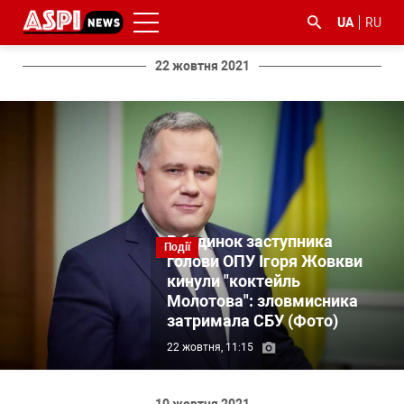
UA
RU
22 жовтня 2021
#ООС
#боротьба
#ДФС
#Київ
#коронавірус
з
корупцією
В будинок заступника
Події
голови ОПУ Ігоря Жовкви
кинули "коктейль
Молотова": зловмисника
затримала СБУ (Фото)
22 жовтня, 11:15