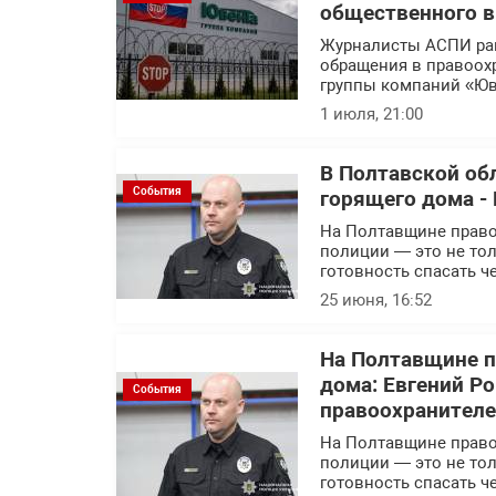
общественного 
Журналисты АСПИ ра
обращения в правоох
группы компаний «Юв
1 июля, 21:00
В Полтавской об
События
горящего дома - 
На Полтавщине правоо
полиции — это не тол
готовность спасать ч
25 июня, 16:52
На Полтавщине п
дома: Евгений Р
События
правоохранител
На Полтавщине правоо
полиции — это не тол
готовность спасать ч