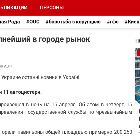
УБЛИКАЦИИ
ПЕРСОНЫ
ная Рада
#ООС
#боротьба з корупцією
#гфс
#Киев
пнейший в городе рынок
Н
во ASPI
и 11 автоцистерн.
роизошел в ночь на 16 апреля. Об этом в четверг, 16
управления Государственной службы по чрезвычайным
. Горели павильоны общей площадью примерно 200-250