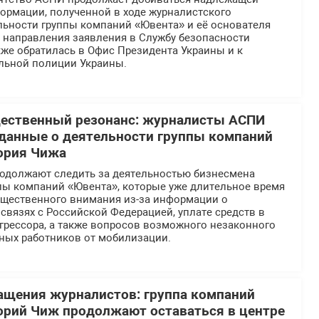
ормации, полученной в ходе журналистского
льности группы компаний «Ювента» и её основателя
е направления заявления в Службу безопасности
же обратилась в Офис Президента Украины и к
льной полиции Украины.
щественный резонанс: журналисты АСПИ
данные о деятельности группы компаний
ория Чижа
должают следить за деятельностью бизнесмена
ппы компаний «Ювента», которые уже длительное время
общественного внимания из-за информации о
вязях с Российской Федерацией, уплате средств в
грессора, а также вопросов возможного незаконного
ных работников от мобилизации.
ащения журналистов: группа компаний
орий Чиж продолжают оставаться в центре