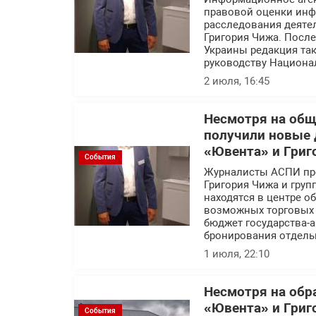
правовой оценки инф
расследования деяте
Григория Чижа. Посл
Украины редакция так
руководству Национа
2 июля, 16:45
Несмотря на об
получили новые 
«Ювента» и Григ
События
Журналисты АСПИ про
Григория Чижа и гру
находятся в центре 
возможных торговых с
бюджет государства-а
бронирования отдель
1 июля, 22:10
Несмотря на обр
«Ювента» и Григ
События