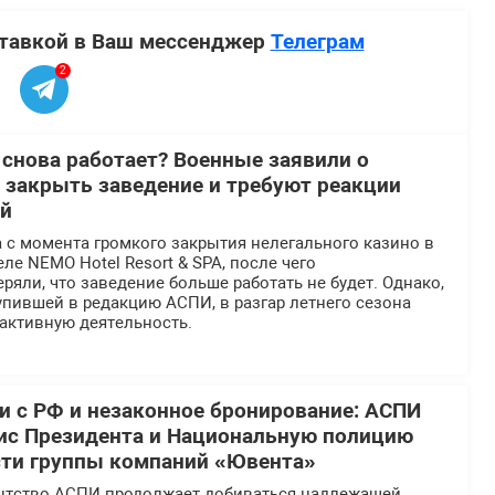
ставкой в Ваш мессенджер
Телеграм
2
 снова работает? Военные заявили о
 закрыть заведение и требуют реакции
ей
 с момента громкого закрытия нелегального казино в
ле NEMO Hotel Resort & SPA, после чего
ряли, что заведение больше работать не будет. Однако,
пившей в редакцию АСПИ, в разгар летнего сезона
активную деятельность.
 с РФ и незаконное бронирование: АСПИ
ис Президента и Национальную полицию
сти группы компаний «Ювента»
нтство АСПИ продолжает добиваться надлежащей