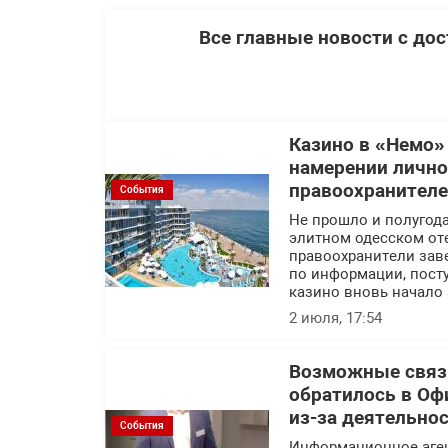
Все главные новости с до
Казино в «Немо»
намерении лично
правоохранител
События
Не прошло и полугода
элитном одесском оте
правоохранители заве
по информации, посту
казино вновь начало 
2 июля, 17:54
Возможные связи
обратилось в Оф
из-за деятельно
События
Информационное аге