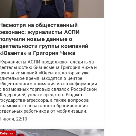
Несмотря на общественный
резонанс: журналисты АСПИ
получили новые данные о
деятельности группы компаний
«Ювента» и Григория Чижа
Журналисты АСПИ продолжают следить за
деятельностью бизнесмена Григория Чижа и
группы компаний «Ювента», которые уже
длительное время находятся в центре
общественного внимания из-за информации
о возможных торговых связях с Российской
Федерацией, уплате средств в бюджет
государства-агрессора, а также вопросов
возможного незаконного бронирования
отдельных работников от мобилизации.
1 июля, 22:10
События