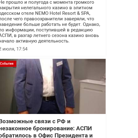
Не прошло и полугода с момента громкого
закрытия нелегального казино в элитном
одесском отеле NEMO Hotel Resort & SPA,
после чего правоохранители заверяли, что
заведение больше работать не будет. Однако,
по информации, поступившей в редакцию
АСПИ, в разгар летнего сезона казино вновь
начало активную деятельность.
2 июля, 17:54
События
Возможные связи с РФ и
незаконное бронирование: АСПИ
обратилось в Офис Президента и