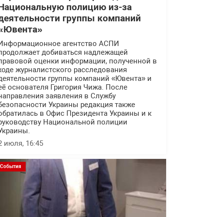
Национальную полицию из-за
деятельности группы компаний
«Ювента»
Информационное агентство АСПИ
продолжает добиваться надлежащей
правовой оценки информации, полученной в
ходе журналистского расследования
деятельности группы компаний «Ювента» и
её основателя Григория Чижа. После
направления заявления в Службу
безопасности Украины редакция также
обратилась в Офис Президента Украины и к
руководству Национальной полиции
Украины.
2 июля, 16:45
События