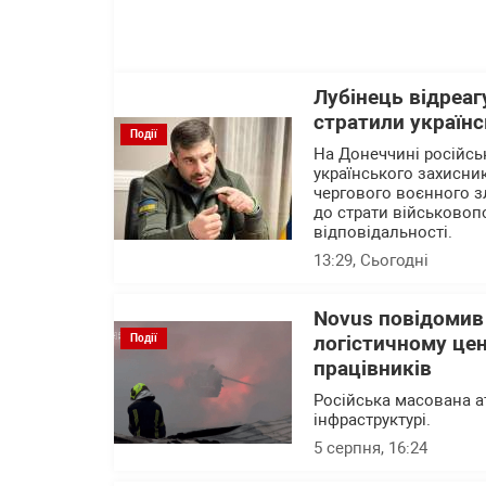
Лубінець відреаг
стратили українс
Події
На Донеччині російсь
українського захисни
чергового воєнного зл
до страти військовоп
відповідальності.
13:29
, Сьогодні
Novus повідомив
Події
логістичному цен
працівників
Російська масована а
інфраструктурі.
5 серпня, 16:24