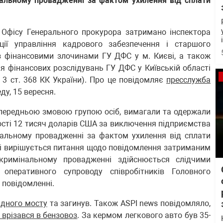
нальному провадженні за фактом ухилення від сплати
 Офісу Генерального прокурора затримано інспектора
ції управління кадрового забезпечення і старшого
з фінансовими злочинами ГУ ДФС у м. Києві, а також
я фінансових розслідувань ГУ ДФС у Київській області
 3 ст. 368 КК України). Про це повідомляє
пресслужба
ду, 15 вересня.
опередньою змовою групою осіб, вимагали та одержали
ності 12 тисяч доларів США за виключення підприємства
нальному провадженні за фактом ухилення від сплати
азі вирішується питання щодо повідомлення затриманим
кримінальному провадженні здійснюється слідчими
оперативного супроводу співробітників Головного
 повідомленні.
хідного мосту
та загинув. Також ASPI news повідомляло,
a врізався в бензовоз
. За кермом легкового авто був 35-