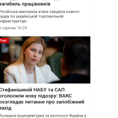
загибель працівників
Російська масована атака завдала нового
удару по українській торговельній
інфраструктурі.
5 серпня, 16:24
Події
Стефанішиній НАБУ та САП
оголосили нову підозру: ВАКС
розглядає питання про запобіжний
захід
Колишня віцепрем’єрка та експосол України у