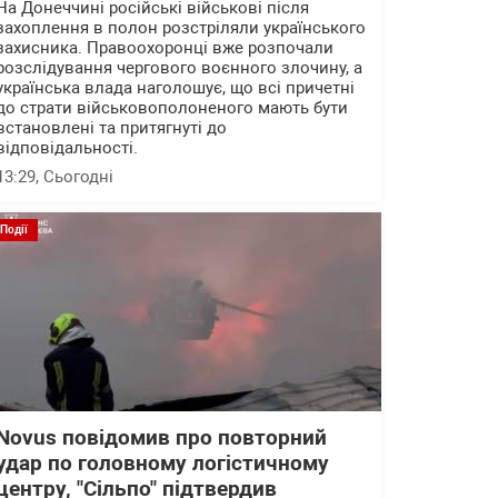
На Донеччині російські військові після
захоплення в полон розстріляли українського
захисника. Правоохоронці вже розпочали
розслідування чергового воєнного злочину, а
українська влада наголошує, що всі причетні
до страти військовополоненого мають бути
встановлені та притягнуті до
відповідальності.
13:29
, Сьогодні
Події
Novus повідомив про повторний
удар по головному логістичному
центру, "Сільпо" підтвердив