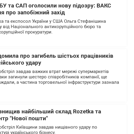
БУ та САП оголосили нову підозру: ВАКС
я про запобіжний захід
а та експосол України у США Ольга Стефанішина
у від Національного антикорупційного бюро та
корупційної прокуратури.
домила про загибель шістьох працівників
сійського удару
обстріл завдав важких втрат мережі супермаркетів
таки загинули шестеро співробітників компанії, ще
ждали, а частина торговельної інфраструктури зазнала
 знищив найбільший склад Rozetka та
нтр "Нової пошти"
бстріл Київщини завдав нищівного удару по
ктурі українського бізнесу.