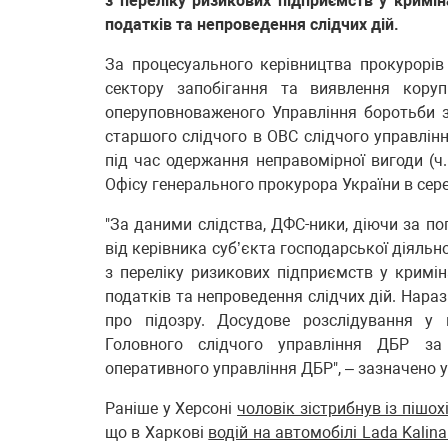
з переліку ризикових підприємств у кримі
податків та непроведення слідчих дій.
За процесуального керівництва прокурорів
сектору запобігання та виявлення коруп
оперуповноваженого Управління боротьби 
старшого слідчого в ОВС слідчого управлінн
під час одержання неправомірної вигоди (ч.
Офісу генерального прокурора України в сере
"За даними слідства, ДФС-ники, діючи за п
від керівника суб’єкта господарської діяль
з переліку ризикових підприємств у кримі
податків та непроведення слідчих дій. Нар
про підозру. Досудове розслідування у 
Головного слідчого управління ДБР за 
оперативного управління ДБР", – зазначено у
Раніше у Херсоні
чоловік зістрибнув із пішо
що в Харкові
водій на автомобілі Lada Kalin