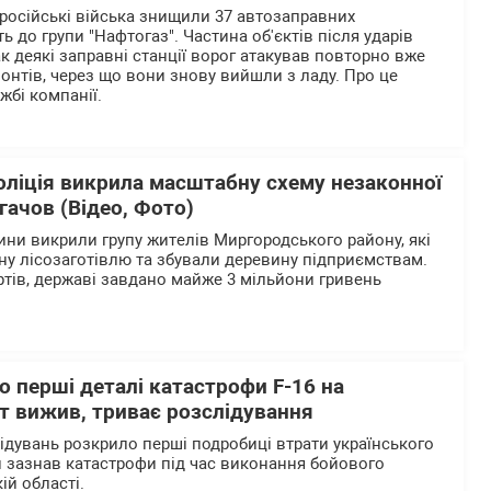
 російські війська знищили 37 автозаправних
ь до групи "Нафтогаз". Частина об'єктів після ударів
к деякі заправні станції ворог атакував повторно вже
онтів, через що вони знову вийшли з ладу. Про це
жбі компанії.
оліція викрила масштабну схему незаконної
огачов (Відео, Фото)
ни викрили групу жителів Миргородського району, які
ну лісозаготівлю та збували деревину підприємствам.
тів, державі завдано майже 3 мільйони гривень
 перші деталі катастрофи F-16 на
т вижив, триває розслідування
дувань розкрило перші подробиці втрати українського
й зазнав катастрофи під час виконання бойового
ій області.