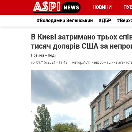
НОВИНИ
ПУБ
#Володимир Зеленський
#ДБР
#Верх
В Києві затримано трьох спі
тисяч доларів США за непро
Новини
»
Події
ср, 09/15/2021 - 19:48
Автор:
АСПІ - інформаційне агентст