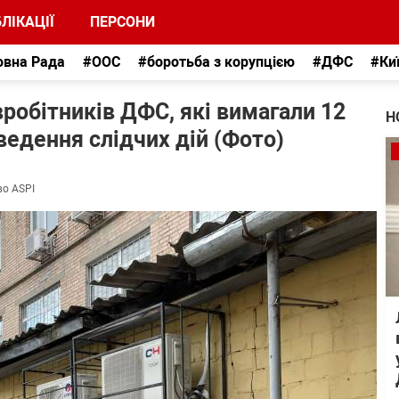
ЛІКАЦІЇ
ПЕРСОНИ
овна Рада
#ООС
#боротьба з корупцією
#ДФС
#Ки
вробітників ДФС, які вимагали 12
Н
ведення слідчих дій (Фото)
во ASPI