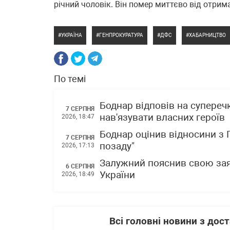
річний чоловік. Він помер миттєво від отрим
УКРАЇНА
ГЕНПРОКУРАТУРА
ДФС
ХАБАРНИЦТВО
По темі
Боднар відповів на супереч
7 СЕРПНЯ
нав'язувати власних героїв
2026, 18:47
Боднар оцінив відносини з
7 СЕРПНЯ
позаду"
2026, 17:13
Залужний пояснив свою зая
6 СЕРПНЯ
України
2026, 18:49
Всі головні новини з до