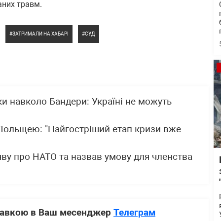
аних травм.
ЗАТРИМАЛИ НА ХАБАРІ
СУД
ки навколо Бандери: Україні не можуть
 Польщею: "Найгостріший етап кризи вже
ву про НАТО та назвав умову для членства
ставкою в Ваш месенджер
Телеграм