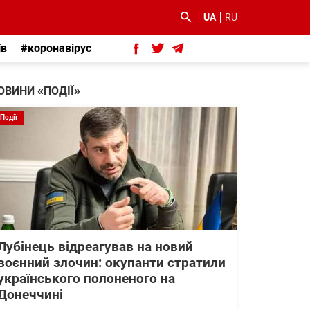
UA
RU
їв
#коронавірус
ОВИНИ «ПОДІЇ»
Події
Лубінець відреагував на новий
воєнний злочин: окупанти стратили
українського полоненого на
Донеччині