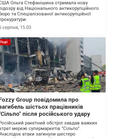
США Ольга Стефанішина отримала нову
підозру від Національного антикорупційного
бюро та Спеціалізованої антикорупційної
прокуратури.
5 серпня, 15:03
Події
Fozzy Group повідомила про
загибель шістьох працівників
"Сільпо" після російського удару
Російський ракетний обстріл завдав важких
втрат мережі супермаркетів "Сільпо".
Унаслідок атаки загинули шестеро