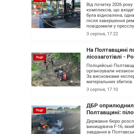
Від початку 2026 року
комплексів, що входят
була відновлена, одна
після завершення рем
повідомили у пресслу
3 серпня, 17:22
На Полтавщині п
лісозаготівлі - Р
Події
Поліцейські Полтавщи
організували незакон
За висновками експер
матеріальних збитків.
3 серпня, 17:10
ДБР оприлюднило
Події
Полтавщині: піло
Державне бюро розслі
винищувача F-16, яки
завдання в Полтавськ