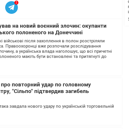
2
ував на новий воєнний злочин: окупанти
ького полоненого на Донеччині
кі військові після захоплення в полон розстріляли
ка. Правоохоронці вже розпочали розслідування
очину, а українська влада наголошує, що всі причетні
олоненого мають бути встановлені та притягнуті до
 про повторний удар по головному
тру, "Сільпо" підтвердив загибель
така завдала нового удару по українській торговельній