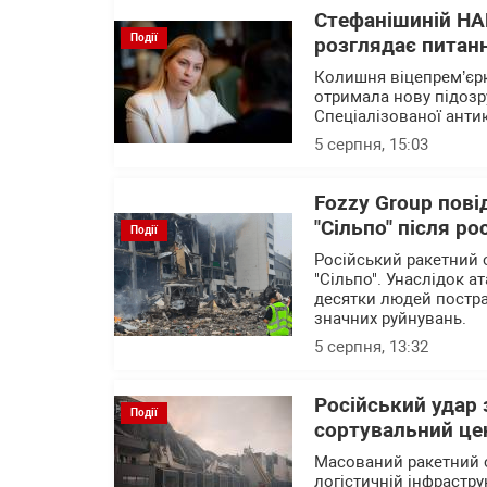
Стефанішиній НА
Події
розглядає питанн
Колишня віцепрем’єрк
отримала нову підозр
Спеціалізованої анти
5 серпня, 15:03
Fozzy Group пові
"Сільпо" після ро
Події
Російський ракетний 
"Сільпо". Унаслідок а
десятки людей постра
значних руйнувань.
5 серпня, 13:32
Російський удар
Події
сортувальний це
Масований ракетний о
логістичній інфрастру