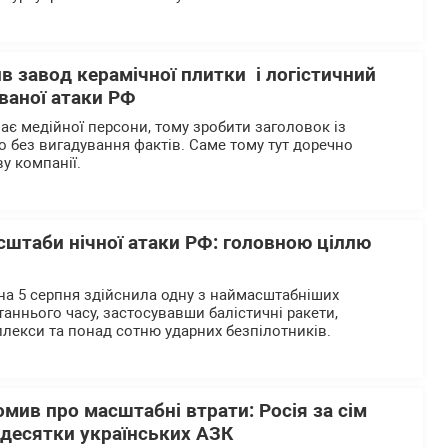
ив завод керамічної плитки і логістичний
ваної атаки РФ
ає медійної персони, тому зробити заголовок із
без вигадування фактів. Саме тому тут доречно
у компанії.
сштаби нічної атаки РФ: головною ціллю
 на 5 серпня здійснила одну з наймасштабніших
аннього часу, застосувавши балістичні ракети,
лекси та понад сотню ударних безпілотників.
омив про масштабні втрати: Росія за сім
 десятки українських АЗК