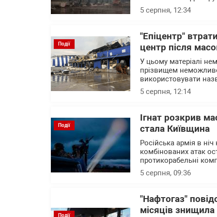
5 серпня, 12:34
"Епіцентр" втрат
Події
центр після масо
У цьому матеріалі нем
прізвищем неможливо 
використовувати назв
5 серпня, 12:14
Ігнат розкрив ма
Події
стала Київщина
Російська армія в ніч
комбінованих атак ост
протикорабельні комп
5 серпня, 09:36
"Нафтогаз" повід
місяців знищила
Події