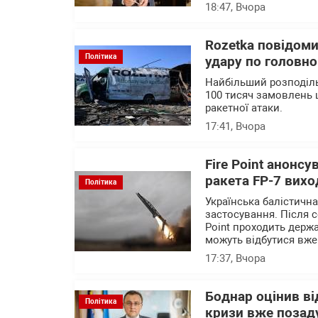
18:47
, Вчора
Rozetka повідоми
Політика
удару по головно
Найбільший розподіль
100 тисяч замовлень 
ракетної атаки.
17:41
, Вчора
Fire Point анонсу
ракета FP-7 вихо
Політика
Українська балістичн
застосування. Після с
Point проходить держа
можуть відбутися вже
17:37
, Вчора
Боднар оцінив в
Політика
кризи вже позад