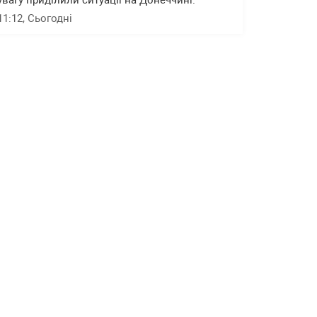
увагу приділили ситуації на Донеччині.
11:12
, Сьогодні