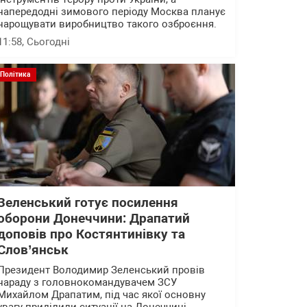
напередодні зимового періоду Москва планує
нарощувати виробництво такого озброєння.
11:58
, Сьогодні
Політика
Зеленський готує посилення
оборони Донеччини: Драпатий
доповів про Костянтинівку та
Слов’янськ
Президент Володимир Зеленський провів
нараду з головнокомандувачем ЗСУ
Михайлом Драпатим, під час якої основну