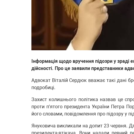
Інформація щодо вручення підозри у зраді е
дійсності. Про це заявили представники адв
Адвокат Віталій Сердюк вважає такі дані б
подробиці.
Захист колишнього політика назвав це сп
проти п'ятого президента України Петра По
його словами, повідомлення про підозру у п
Януковича викликали на допит 23 червня. Д
президента-втікача. Вони надали певний п