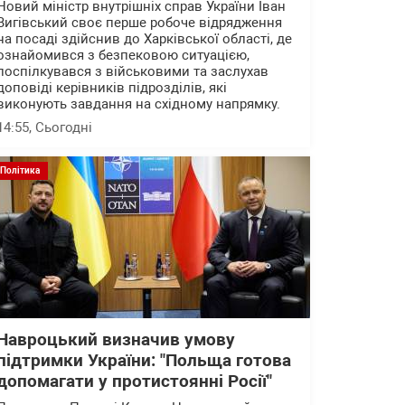
Новий міністр внутрішніх справ України Іван
Вигівський своє перше робоче відрядження
на посаді здійснив до Харківської області, де
ознайомився з безпековою ситуацією,
поспілкувався з військовими та заслухав
доповіді керівників підрозділів, які
виконують завдання на східному напрямку.
14:55
, Сьогодні
Політика
Навроцький визначив умову
підтримки України: "Польща готова
допомагати у протистоянні Росії"