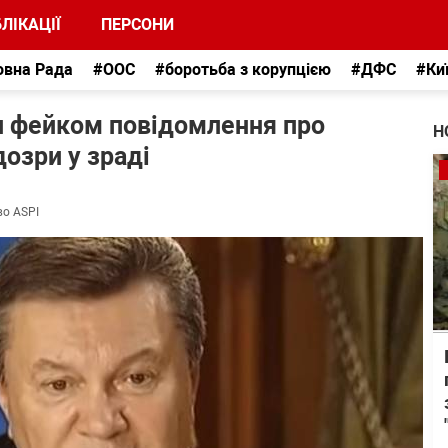
ЛІКАЦІЇ
ПЕРСОНИ
овна Рада
#ООС
#боротьба з корупцією
#ДФС
#Ки
и фейком повідомлення про
Н
озри у зраді
во ASPI