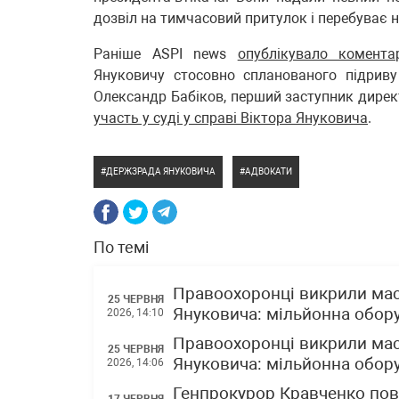
дозвіл на тимчасовий притулок і перебуває на
Раніше ASPI news
опублікувало комента
Януковичу стосовно спланованого підриву
Олександр Бабіков, перший заступник дире
участь у суді у справі Віктора Януковича
.
ДЕРЖЗРАДА ЯНУКОВИЧА
АДВОКАТИ
По темі
Правоохоронці викрили масш
25 ЧЕРВНЯ
Януковича: мільйонна обор
2026, 14:10
Правоохоронці викрили масш
25 ЧЕРВНЯ
Януковича: мільйонна обор
2026, 14:06
Генпрокурор Кравченко пов
17 ЧЕРВНЯ