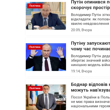
Путін опинився 
Політика
скорочує прості
Володимир Путін зітк
відкладати: як попов
хвилю невдоволення 
20:09
, Вчора
Путіну запускают
Політика
чому час почина
Володимир Путін деда
зберігає значний війс
нинішню модель війни
19:14
, Вчора
Боднар відповів 
Політика
можуть нав'язува
Посол України в Поль
не має права визначат
національними героя