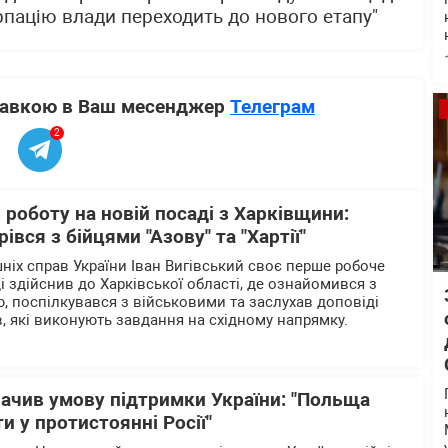
рпацію влади переходить до нового етапу"
ставкою в Ваш месенджер
Телеграм
2
 роботу на новій посаді з Харківщини:
івся з бійцями "Азову" та "Хартії"
ніх справ України Іван Вигівський своє перше робоче
 здійснив до Харківської області, де ознайомився з
, поспілкувався з військовими та заслухав доповіді
в, які виконують завдання на східному напрямку.
ачив умову підтримки України: "Польща
и у протистоянні Росії"