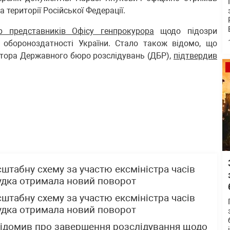
 території Російської Федерації.
р представників Офісу генпрокурора
щодо підозри
 обороноздатності України. Стало також відомо, що
ктора Державного бюро розслідувань (ДБР),
підтвердив
табну схему за участю ексміністра часів
удка отримала новий поворот
табну схему за участю ексміністра часів
удка отримала новий поворот
ідомив про завершення розслідування щодо