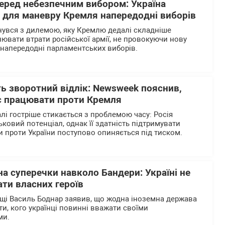
перед небезпечним вибором: Україна
р для маневру Кремля напередодні виборів
нувся з дилемою, яку Кремлю дедалі складніше
нювати втрати російської армії, не провокуючи нову
напередодні парламентських виборів.
ь зворотний відлік: Newsweek пояснив,
є працювати проти Кремля
лі гостріше стикається з проблемою часу: Росія
ьковий потенціал, однак її здатність підтримувати
 проти України поступово опиняється під тиском.
на суперечки навколо Бандери: Україні не
ти власних героїв
щі Василь Боднар заявив, що жодна іноземна держава
и, кого українці повинні вважати своїми
ми.