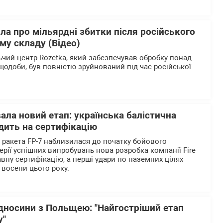
ла про мільярдні збитки після російського
му складу (Відео)
чий центр Rozetka, який забезпечував обробку понад
щодоби, був повністю зруйнований під час російської
вала новий етап: українська балістична
дить на сертифікацію
а ракета FP-7 наблизилася до початку бойового
ерії успішних випробувань нова розробка компанії Fire
вну сертифікацію, а перші удари по наземних цілях
 восени цього року.
ідносини з Польщею: "Найгостріший етап
у"