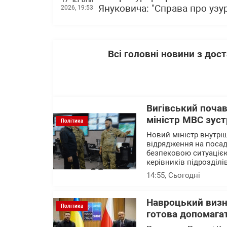
Януковича: "Справа про узу
2026, 19:53
Всі головні новини з до
Вигівський почав
міністр МВС зустр
Політика
Новий міністр внутріш
відрядження на посаді
безпековою ситуацією
керівників підрозділі
14:55
, Сьогодні
Навроцький визн
Політика
готова допомагат