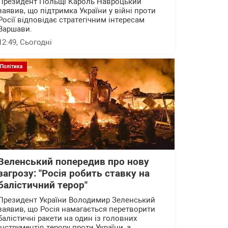
Президент Польщі Кароль Навроцький
заявив, що підтримка України у війні проти
Росії відповідає стратегічним інтересам
Варшави.
12:49
, Сьогодні
Політика
Зеленський попередив про нову
загрозу: "Росія робить ставку на
балістичний терор"
Президент України Володимир Зеленський
заявив, що Росія намагається перетворити
балістичні ракети на один із головних
інструментів терору проти України, а