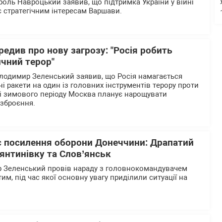
оль Навроцький заявив, що підтримка України у війні
ає стратегічним інтересам Варшави.
едив про нову загрозу: "Росія робить
ичний терор"
лодимир Зеленський заявив, що Росія намагається
і ракети на один із головних інструментів терору проти
ні зимового періоду Москва планує нарощувати
озброєння.
є посилення оборони Донеччини: Драпатий
янтинівку та Слов’янськ
 Зеленський провів нараду з головнокомандувачем
, під час якої основну увагу приділили ситуації на