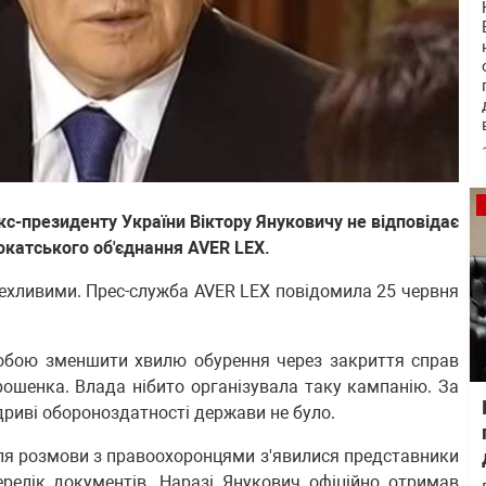
кс-президенту України Віктору Януковичу не відповідає
окатського об'єднання AVER LEX.
рехливими. Прес-служба AVER LEX повідомила 25 червня
робою зменшити хвилю обурення через закриття справ
рошенка. Влада нібито організувала таку кампанію. За
ідриві обороноздатності держави не було.
ля розмови з правоохоронцями з'явилися представники
ерелік документів. Наразі Янукович офіційно отримав