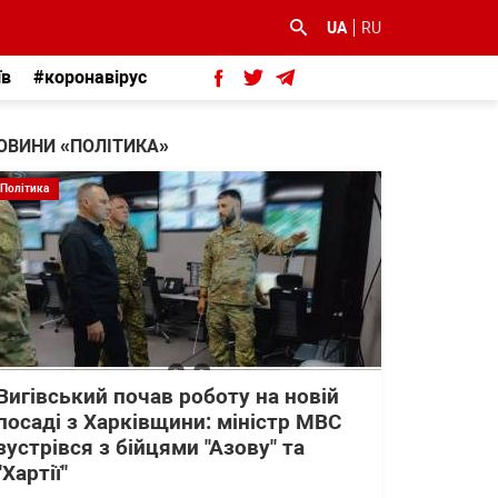
UA
RU
їв
#коронавірус
ОВИНИ «ПОЛІТИКА»
Політика
Вигівський почав роботу на новій
посаді з Харківщини: міністр МВС
зустрівся з бійцями "Азову" та
"Хартії"