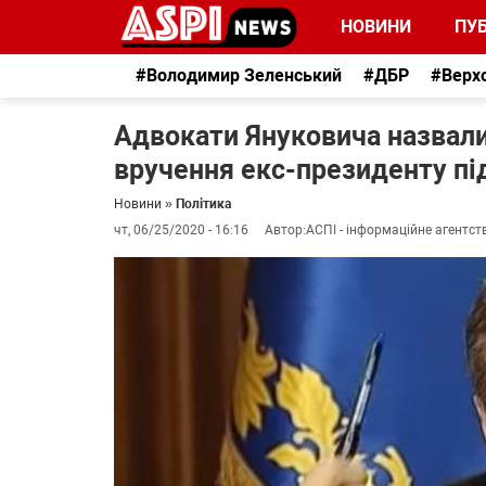
НОВИНИ
ПУБ
#Володимир Зеленський
#ДБР
#Верх
Адвокати Януковича назвал
вручення екс-президенту під
Новини
»
Політика
чт, 06/25/2020 - 16:16
Автор:
АСПІ - інформаційне агентст