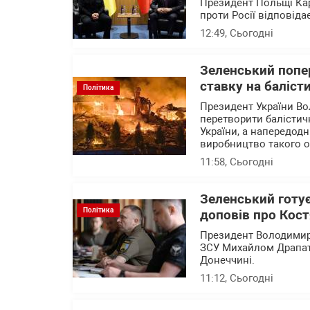
Президент Польщі Кар
проти Росії відповід
12:49
, Сьогодні
Зеленський попер
ставку на баліст
Політика
Президент України Во
перетворити балістичн
України, а напередод
виробництво такого 
11:58
, Сьогодні
Зеленський готу
Політика
доповів про Кост
Президент Володимир
ЗСУ Михайлом Драпатим
Донеччині.
11:12
, Сьогодні