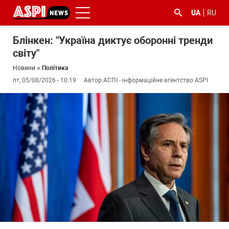
UA
RU
Блінкен: "Україна диктує оборонні тренди
світу"
Новини
»
Політика
пт, 05/08/2026 - 10:19
Автор:
АСПІ - інформаційне агентство ASPI
#ООС
#боротьба
#ДФС
#Київ
#коронавірус
з
корупцією