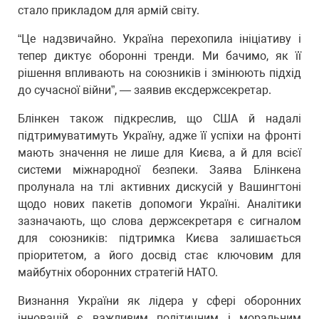
стало прикладом для армій світу.
“Це надзвичайно. Україна перехопила ініціативу і
тепер диктує оборонні тренди. Ми бачимо, як її
рішення впливають на союзників і змінюють підхід
до сучасної війни”, — заявив ексдержсекретар.
Блінкен також підкреслив, що США й надалі
підтримуватимуть Україну, адже її успіхи на фронті
мають значення не лише для Києва, а й для всієї
системи міжнародної безпеки. Заява Блінкена
пролунала на тлі активних дискусій у Вашингтоні
щодо нових пакетів допомоги Україні. Аналітики
зазначають, що слова держсекретаря є сигналом
для союзників: підтримка Києва залишається
пріоритетом, а його досвід стає ключовим для
майбутніх оборонних стратегій НАТО.
Визнання України як лідера у сфері оборонних
інновацій є важливим політичним і моральним