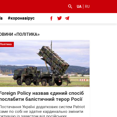
UA
RU
їв
#коронавірус
ОВИНИ «ПОЛІТИКА»
Політика
Foreign Policy назвав єдиний спосіб
послабити балістичний терор Росії
Постачання Україні додаткових систем Patriot
саме по собі не здатне кардинально змінити
ситуацію із захистом від російських