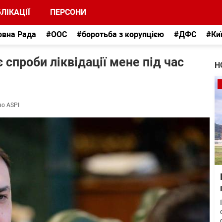
ЛІКАЦІЇ
ПЕРСОНИ
овна Рада
#ООС
#боротьба з корупцією
#ДФС
#Ки
спроби ліквідації мене під час
Н
во ASPI