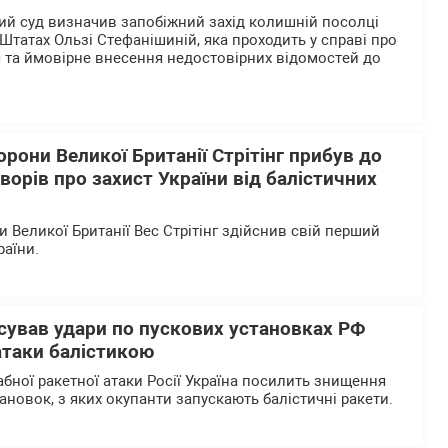
й суд визначив запобіжний захід колишній посолці
Штатах Ользі Стефанішиній, яка проходить у справі про
 та ймовірне внесення недостовірних відомостей до
орони Великої Британії Стрітінг прибув до
ворів про захист України від балістичних
 Великої Британії Вес Стрітінг здійснив свій перший
раїни.
сував удари по пускових установках РФ
атаки балістикою
бної ракетної атаки Росії Україна посилить знищення
ановок, з яких окупанти запускають балістичні ракети.