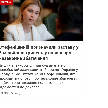
Політика
Стефанішиній призначили заставу у
6 мільйонів гривень у справі про
незаконне збагачення
Вищий антикорупційний суд визначив
запобіжний захід колишній посолці України у
Сполучених Штатах Ользі Стефанішиній, яка
проходить у справі про незаконне збагачення
та ймовірне внесення недостовірних
відомостей до декларації.
10:00
, Сьогодні