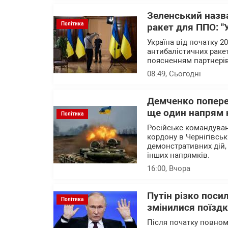
Зеленський назв
Політика
ракет для ППО: "
Україна від початку 
антибалістичних раке
поясненням партнерів 
08:49
, Сьогодні
Демченко попере
ще один напрям 
Політика
Російське командува
кордону в Чернігівськ
демонстративних дій,
інших напрямків.
16:00
, Вчора
Путін різко поси
Політика
змінилися поїзд
Після початку повном