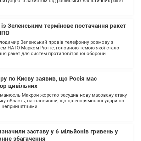
итуацію із захистом від російських балістичних ракет.
 із Зеленським термінове постачання ракет
 ППО
олодимир Зеленський провів телефонну розмову з
рем НАТО Марком Рютте, головною темою якої стало
ня ракет для систем протиповітряної оборони.
ру по Києву заявив, що Росія має
рор цивільних
мманюель Макрон жорстко засудив нову масовану атаку
ську область, наголосивши, що цілеспрямовані удари по
є неприйнятними.
значили заставу у 6 мільйонів гривень у
онне збагачення