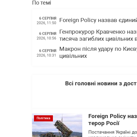
По темі
6 СЕРПНЯ
Foreign Policy назвав єдини
2026, 11:50
Генпрокурор Кравченко наз
6 СЕРПНЯ
тисяча загиблих цивільних в
2026, 10:56
Макрон після удару по Києву
6 СЕРПНЯ
цивільних
2026, 10:31
Всі головні новини з до
Foreign Policy н
Політика
терор Росії
Постачання Україні до