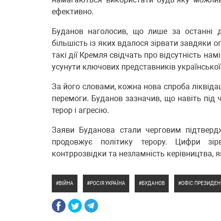
ефективно.
Буданов наголосив, що лише за останні 
більшість із яких вдалося зірвати завдяки о
такі дії Кремля свідчать про відсутність на
усунути ключових представників української
За його словами, кожна нова спроба ліквіда
перемоги. Буданов зазначив, що навіть під
терор і агресію.
Заяви Буданова стали черговим підтверд
продовжує політику терору. Цифри зірв
контррозвідки та незламність керівництва, 
ВІЙНА
РОСІЯ УКРАЇНА
БУДАНОВ
ОФІС ПРЕЗИДЕН