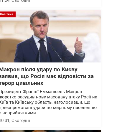
11:24
, Сьогодні
Політика
Макрон після удару по Києву
заявив, що Росія має відповісти за
терор цивільних
Президент Франції Емманюель Макрон
жорстко засудив нову масовану атаку Росії на
Київ та Київську область, наголосивши, що
цілеспрямовані удари по мирному населенню
є неприйнятними.
10:31
, Сьогодні