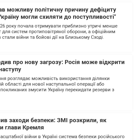
ав можливу політичну причину дефіциту
Україну могли схиляти до поступливості"
2026 року почала отримувати приблизно утричі менше
т для систем протиповітряної оборони, а офіційним
стали війни та бойові дії на Близькому Сході.
див про нову загрозу: Росія може відкрити
наступу
ння розглядає можливість використання ділянки
ій області для нової наступальної операції або
 покликаних змусити Україну перекидати резерви з
лив заходи безпеки: ЗМІ розкрили, як
ки глави Кремля
асштабної війни в Україні система безпеки російського