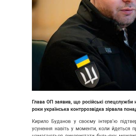
Глава ОП заявив, що російські спецслужби 
роки українська контррозвідка зірвала пона
Кирило Буданов у своєму інтерв’ю підтв
усунення навіть у моменти, коли йдеться п
намагаються використати будь-яку можливіс