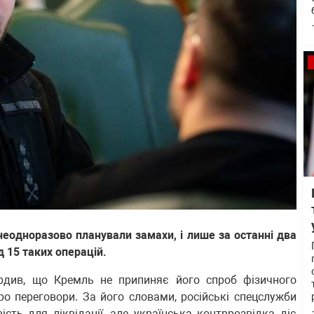
неодноразово планували замахи, і лише за останні два
д 15 таких операцій.
ердив, що Кремль не припиняє його спроб фізичного
ро переговори. За його словами, російські спецслужби
ть для ліквідації, але українська контррозвідка діє