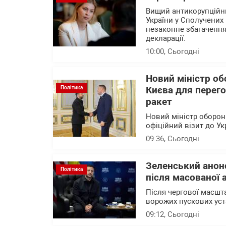
Вищий антикорупційни
України у Сполучених 
незаконне збагачення
декларації.
10:00
, Сьогодні
Новий міністр об
Політика
Києва для перего
ракет
Новий міністр оборони
офіційний візит до Ук
09:36
, Сьогодні
Зеленський анон
Політика
після масованої 
Після чергової масшта
ворожих пускових уст
09:12
, Сьогодні