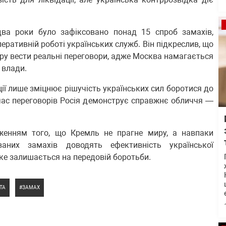
два роки було зафіксовано понад 15 спроб замахів,
перативній роботі українських служб. Він підкреслив, що
міру вести реальні переговори, адже Москва намагається
 влади.
ції лише зміцнює рішучість українських сил боротися до
 час переговорів Росія демонструє справжнє обличчя —
женням того, що Кремль не прагне миру, а навпаки
аних замахів доводять ефективність української
яке залишається на передовій боротьби.
ТА
ЗАМАХ