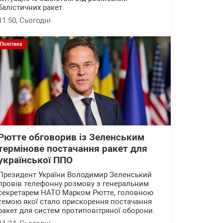
балістичних ракет.
11:50
, Сьогодні
Політика
Рютте обговорив із Зеленським
термінове постачання ракет для
української ППО
Президент України Володимир Зеленський
провів телефонну розмову з генеральним
секретарем НАТО Марком Рютте, головною
темою якої стало прискорення постачання
ракет для систем протиповітряної оборони.