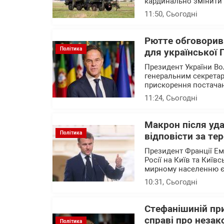
кардинально змінити с
11:50
, Сьогодні
Рютте обговорив
Політика
для української
Президент України В
генеральним секрета
прискорення постачан
11:24
, Сьогодні
Макрон після уда
Політика
відповісти за те
Президент Франції Е
Росії на Київ та Київ
мирному населенню 
10:31
, Сьогодні
Стефанішиній при
справі про незак
Політика