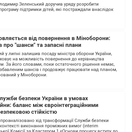
олодимир Зеленський доручив уряду розробити
програму підтримки дітей, які постраждали внаслідок
овляється від повернення в Міноборони:
в про "шанси" та запасні плани
й у липні залишив посаду міністра оборони України,
аховує на можливість повернення до керівництва
. За його словами, поки остаточного рішення немає,
озбавленим шансів і продовжує працювати над планом,
зований у Міноборони.
лужби безпеки України в умовах
ійни: баланс між євроінтеграційними
безпековою стійкістю
і проаналізовано хід трансформації Служби безпеки
у контексті виконання проміжних вимог (interim
ької Комісії за Кластером 1 «Основи процесу вступу до