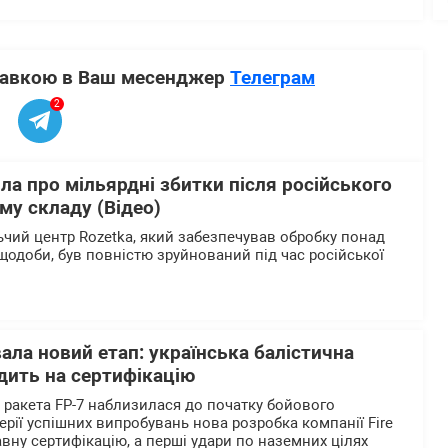
ставкою в Ваш месенджер
Телеграм
2
ла про мільярдні збитки після російського
му складу (Відео)
чий центр Rozetka, який забезпечував обробку понад
щодоби, був повністю зруйнований під час російської
вала новий етап: українська балістична
дить на сертифікацію
а ракета FP-7 наблизилася до початку бойового
ерії успішних випробувань нова розробка компанії Fire
вну сертифікацію, а перші удари по наземних цілях