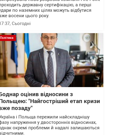
проходить державну сертифікацію, а перші
удари по наземних цілях можуть відбутися
вже восени цього року.
17:37
, Сьогодні
Політика
Боднар оцінив відносини з
Польщею: "Найгостріший етап кризи
вже позаду"
Україна і Польща пережили найскладнішу
фазу напруження у двосторонніх відносинах,
однак окремі проблеми й надалі залишаються
відчутними.