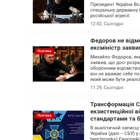
Президент України В
спеціальну державну 
російської агресії.
12:02
, Сьогодні
Федоров не відм
ексміністр заяви
Політика
Михайло Федоров, яки
заявив, що досі розр
оборонним відомством
він не вважає себе п
який може бути реалі
11:29
, Сьогодні
Трансформація С
екзистенційної в
Політика
стандартами та 
В аналітичній записц
України (далі – СБУ) 
benchmarks) Європейс