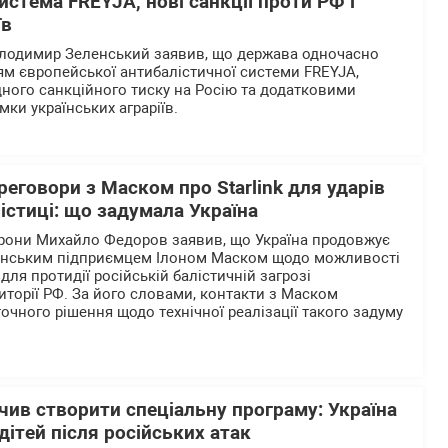
истема FREYJA, нові санкції проти РФ і
їв
олодимир Зеленський заявив, що держава одночасно
м європейської антибалістичної системи FREYJA,
ого санкційного тиску на Росію та додатковими
мки українських аграріїв.
еговори з Маском про Starlink для ударів
лістиці: що задумала Україна
орони Михайло Федоров заявив, що Україна продовжує
анським підприємцем Ілоном Маском щодо можливості
 для протидії російській балістичній загрозі
иторії РФ. За його словами, контакти з Маском
очного рішення щодо технічної реалізації такого задуму
ив створити спеціальну програму: Україна
дітей після російських атак