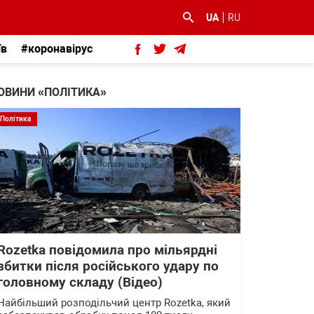
UA
RU
їв
#коронавірус
ОВИНИ «ПОЛІТИКА»
Політика
Rozetka повідомила про мільярдні
збитки після російського удару по
головному складу (Відео)
Найбільший розподільчий центр Rozetka, який