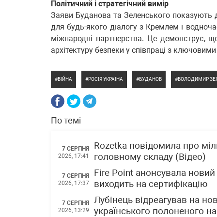
Політичний і стратегічний вимір
Заяви Буданова та Зеленського показують дві
для будь-якого діалогу з Кремлем і водноч
міжнародні партнерства. Це демонструє, що
архітектуру безпеки у співпраці з ключовим
ВІЙНА
РОСІЯ УКРАЇНА
БУДАНОВ
ВОЛОДИМИР ЗЕ
По темі
Rozetka повідомила про міл
7 СЕРПНЯ
головному складу (Відео)
2026, 17:41
Fire Point анонсувала новий
7 СЕРПНЯ
виходить на сертифікацію
2026, 17:37
Лубінець відреагував на но
7 СЕРПНЯ
українського полоненого на
2026, 13:29