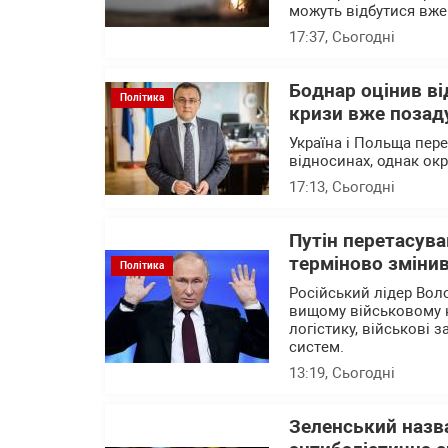
можуть відбутися вже
17:37
, Сьогодні
Боднар оцінив в
Політика
кризи вже позад
Україна і Польща пер
відносинах, однак ок
17:13
, Сьогодні
Путін перетасува
терміново змінив
Політика
Російський лідер Вол
вищому військовому 
логістику, військові 
систем.
13:19
, Сьогодні
Зеленський назва