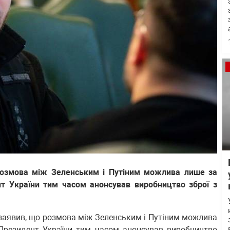
розмова між Зеленським і Путіним можлива лише за
нт України тим часом анонсував виробництво зброї з
заявив, що розмова між Зеленським і Путіним можлива
 Президент України тим часом анонсував виробництво