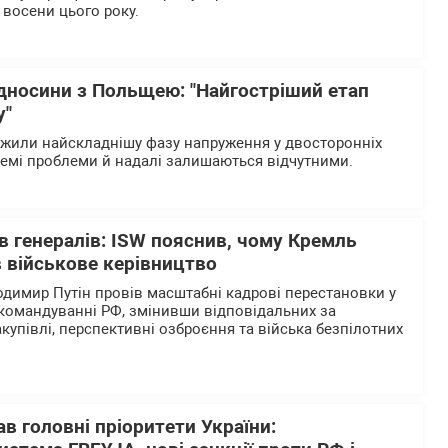
 восени цього року.
ідносини з Польщею: "Найгостріший етап
у"
ежили найскладнішу фазу напруження у двосторонніх
ремі проблеми й надалі залишаються відчутними.
в генералів: ISW пояснив, чому Кремль
 військове керівництво
одимир Путін провів масштабні кадрові перестановки у
командуванні РФ, змінивши відповідальних за
закупівлі, перспективні озброєння та війська безпілотних
в головні пріоритети України: