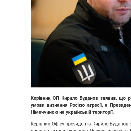
Керівник ОП Кирило Буданов заявив, що 
умови визнання Росією агресії, а Президе
Німеччиною на українській території.
Керівник Офісу президента Кирило Буданов 
лише за умови визнання Росією агресії, а