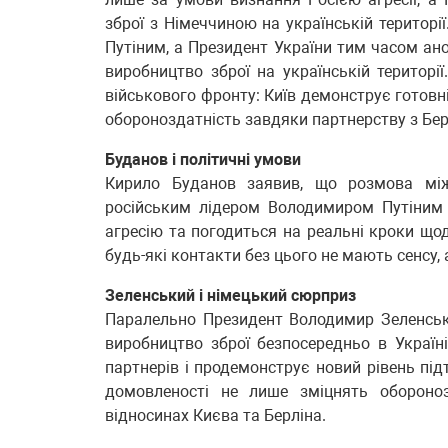
зброї з Німеччиною на українській територ
Путіним, а Президент України тим часом ан
виробництво зброї на українській території
військового фронту: Київ демонструє готовн
обороноздатність завдяки партнерству з Бер
Буданов і політичні умови
Кирило Буданов заявив, що розмова мі
російським лідером Володимиром Путіним
агресію та погодиться на реальні кроки що
будь-які контакти без цього не мають сенсу
Зеленський і німецький сюрприз
Паралельно Президент Володимир Зеленськ
виробництво зброї безпосередньо в Україн
партнерів і продемонструє новий рівень під
домовленості не лише зміцнять обороноз
відносинах Києва та Берліна.