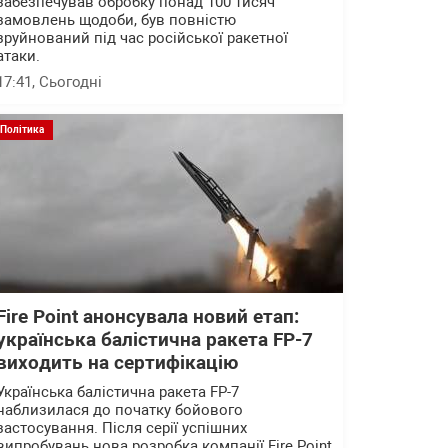
забезпечував обробку понад 100 тисяч
замовлень щодоби, був повністю
зруйнований під час російської ракетної
атаки.
17:41
, Сьогодні
Політика
Fire Point анонсувала новий етап:
українська балістична ракета FP-7
виходить на сертифікацію
Українська балістична ракета FP-7
наблизилася до початку бойового
застосування. Після серії успішних
випробувань нова розробка компанії Fire Point