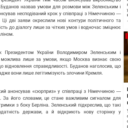
ії.Буданов назвав умови для розмови між Зеленським і
онсував несподіваний крок у співпраці з Німеччиною —
. Ці дві заяви окреслили нові контури політичного та
ість до діалогу лише за чітких умов і водночас зміцнює
ліном.
ж Президентом України Володимиром Зеленським і
 можлива лише за умови, якщо Москва визнає свою
до відновлення справедливості. Буданов наголосив, що
, адже вони лише легітимізують злочини Кремля.
ий анонсував «сюрприз» у співпраці з Німеччиною —
і. За його словами, це стане важливим сигналом для
тримки з боку Берліна. Зеленський підкреслив, що такі
датність держави, а й відкриють нову сторінку у