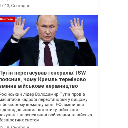
17:13
, Сьогодні
Політика
Путін перетасував генералів: ISW
пояснив, чому Кремль терміново
змінив військове керівництво
Російський лідер Володимир Путін провів
масштабні кадрові перестановки у вищому
військовому командуванні РФ, змінивши
відповідальних за логістику, військові
закупівлі, перспективні озброєння та війська
безпілотних систем.
13:19
, Сьогодні