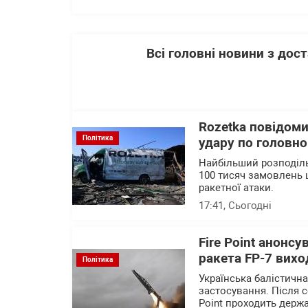
Всі головні новини з до
Rozetka повідоми
Політика
удару по головно
Найбільший розподіль
100 тисяч замовлень 
ракетної атаки.
17:41
, Сьогодні
Fire Point анонсу
ракета FP-7 вихо
Політика
Українська балістичн
застосування. Після с
Point проходить держа