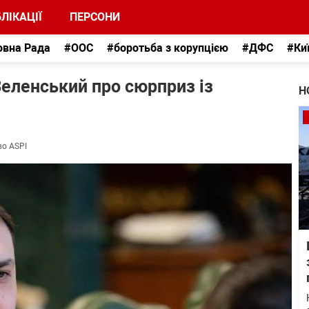
ЛІКАЦІЇ
ПЕРСОНИ
овна Рада
#ООС
#боротьба з корупцією
#ДФС
#Ки
Зеленський про сюрприз із
Н
во ASPI