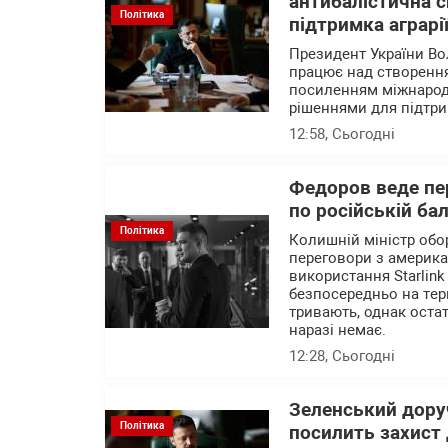
антибалістична с
Політика
підтримка аграрі
Президент України В
працює над створення
посиленням міжнародн
рішеннями для підтри
12:58
, Сьогодні
Федоров веде пер
по російській ба
Політика
Колишній міністр об
переговори з америк
використання Starlink
безпосередньо на тер
тривають, однак остат
наразі немає.
12:28
, Сьогодні
Зеленський доруч
Політика
посилить захист 