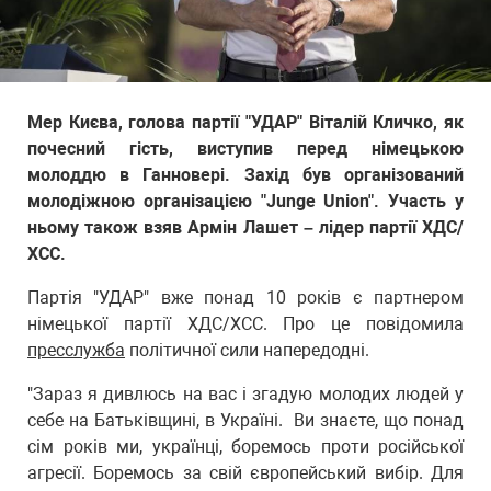
Мер Києва, голова партії "УДАР" Віталій Кличко, як
почесний гість, виступив перед німецькою
молоддю в Ганновері. Захід був організований
молодіжною організацією "Junge Union". Участь у
ньому також взяв Армін Лашет – лідер партії ХДС/
ХСС.
Партія "УДАР" вже понад 10 років є партнером
німецької партії ХДС/ХСС. Про це повідомила
пресслужба
політичної сили напередодні.
"Зараз я дивлюсь на вас і згадую молодих людей у
себе на Батьківщині, в Україні. Ви знаєте, що понад
сім років ми, українці, боремось проти російської
агресії. Боремось за свій європейський вибір. Для