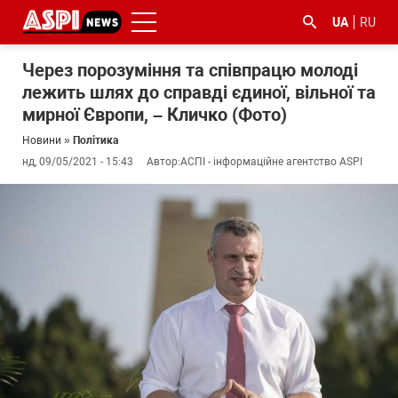
UA
RU
Через порозуміння та співпрацю молоді
лежить шлях до справді єдиної, вільної та
мирної Європи, – Кличко (Фото)
Новини
»
Політика
нд, 09/05/2021 - 15:43
Автор:
АСПІ - інформаційне агентство ASPI
#ООС
#боротьба
#ДФС
#Київ
#коронавірус
з
корупцією