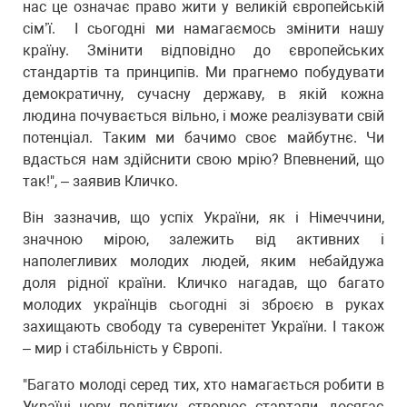
нас це означає право жити у великій європейській
сім’ї. І сьогодні ми намагаємось змінити нашу
країну. Змінити відповідно до європейських
стандартів та принципів. Ми прагнемо побудувати
демократичну, сучасну державу, в якій кожна
людина почувається вільно, і може реалізувати свій
потенціал. Таким ми бачимо своє майбутнє. Чи
вдасться нам здійснити свою мрію? Впевнений, що
так!", – заявив Кличко.
Він зазначив, що успіх України, як і Німеччини,
значною мірою, залежить від активних і
наполегливих молодих людей, яким небайдужа
доля рідної країни. Кличко нагадав, що багато
молодих українців сьогодні зі зброєю в руках
захищають свободу та суверенітет України. І також
– мир і стабільність у Європі.
"Багато молоді серед тих, хто намагається робити в
Україні нову політику, створює стартапи, досягає