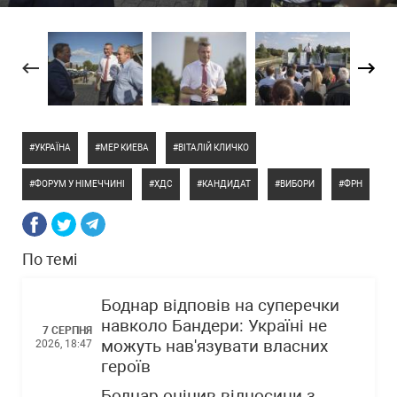
УКРАЇНА
МЕР КИЕВА
ВІТАЛІЙ КЛИЧКО
ФОРУМ У НІМЕЧЧИНІ
ХДС
КАНДИДАТ
ВИБОРИ
ФРН
По темі
Боднар відповів на суперечки
навколо Бандери: Україні не
7 СЕРПНЯ
можуть нав'язувати власних
2026, 18:47
героїв
Боднар оцінив відносини з