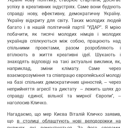
успіху в креативних індустріях. Саме вони будують
справді нову, ефективну, демократичну Україну.
Україну відкриту для світу. Таких молодих людей
багато і в нашій політичній партії "УДАР". Я мрію
побачити, як тисячі молодих німців і молодих
українців спілкуються між собою, працюють над
спільними проектами, разом розробляють і
втілюють в життя креативні ідеї. Шукають і
знаходять відповіді на такі актуальні виклики, як,
наприклад, зміни клімату. Саме через
взаєморозуміння та співпрацю європейської молоді
на базі спільних демократичних цінностей, – через
неприйняття агресії та диктату – лежить шлях до
справді єдиної, вільної та мирної Європи", –
наголосив Кличко.
Нагадаємо, що мер Києва Віталій Кличко заявив,
що
в столиці облаштують нові велодоріжки на
вулицях
, які ремонтуються. За його словами,