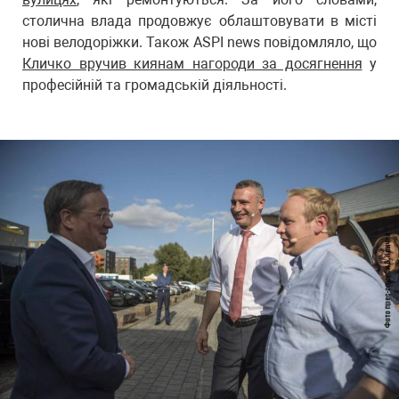
столична влада продовжує облаштовувати в місті
нові велодоріжки. Також ASPI news повідомляло, що
Кличко вручив киянам нагороди за досягнення
у
професійній та громадській діяльності.