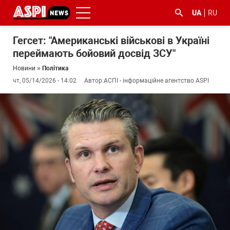
UA
RU
Гегсет: "Американські військові в Україні
переймають бойовий досвід ЗСУ"
Новини
»
Політика
чт, 05/14/2026 - 14:02
Автор:
АСПІ - інформаційне агентство ASPI
#ООС
#боротьба
#ДФС
#Київ
#коронавірус
з
корупцією