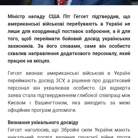
Міністр нападу США Піт Гегсет підтвердив, що
американські військові перебувають в Україні не
лише для координації поставок озброєння, а й для
того, щоб переймати бойовий досвід українських
захисників. За його словами, саме він особисто
схвалив направлення додаткового персоналу, який
працює на місцях.
Гегсет визнав: американські військові в Україні
переймають досвід ЗСУ, а рішення про додатковий
персонал він ухвалював особисто. Ця відверта
заява стала підтвердженням глибокої співпраці між
Києвом і Вашингтоном, яка виходить за межі
офіційних програм допомоги.
Визнання унікального досвіду
Гегсет наголосив, що Збройні сили України мають
унікальний досвід ведення сучасної війни проти