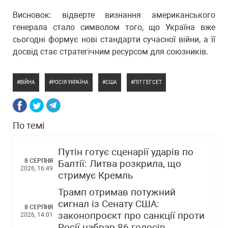
Висновок: відверте визнання американського
генерала стало символом того, що Україна вже
сьогодні формує нові стандарти сучасної війни, а її
досвід стає стратегічним ресурсом для союзників.
ВІЙНА
РОСІЯ УКРАЇНА
США
ПІТ ГЕГСЕТ
По темі
Путін готує сценарії ударів по
8 СЕРПНЯ
Балтії: Литва розкрила, що
2026, 16:49
стримує Кремль
Трамп отримав потужний
сигнал із Сенату США:
8 СЕРПНЯ
законопроєкт про санкції проти
2026, 14:01
Росії набрав 86 голосів