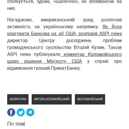
спілкується, однак, «шапочно», не впливаючи на
них.
Нагадаємо, американський уряд розпочав
активність на українському напрямку.
Як буде
реагувати Банкова на дії США, розповів ASPI news
директор Центру досліджень проблем
громадянського суспільства Віталій Кулик. Також
ASPI news публікувало
коментар Коломойського
щодо рішення Мін'юсту США
у справі про
відмивання грошей ПриватБанку.
ОЛИГАРХИ
ИГОРЬ КОЛОМОЙСЬКИЙ
КОЛОМОЙСЬКИЙ
По темі