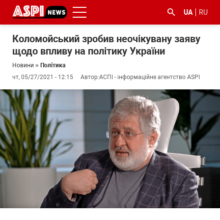
UA
RU
Коломойський зробив неочікувану заяву
щодо впливу на політику України
Новини
»
Політика
чт, 05/27/2021 - 12:15
Автор:
АСПІ - інформаційне агентство ASPI
#ООС
#боротьба
#ДФС
#Київ
#коронавірус
з
корупцією