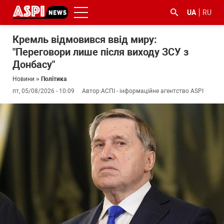
UA
RU
Кремль відмовився ввід миру:
"Переговори лише після виходу ЗСУ з
Донбасу"
Новини
»
Політика
пт, 05/08/2026 - 10:09
Автор:
АСПІ - інформаційне агентство ASPI
#ООС
#боротьба
#ДФС
#Київ
#коронавірус
з
корупцією