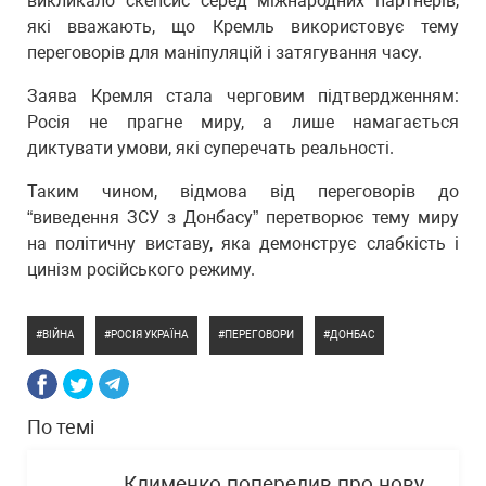
викликало скепсис серед міжнародних партнерів,
які вважають, що Кремль використовує тему
переговорів для маніпуляцій і затягування часу.
Заява Кремля стала черговим підтвердженням:
Росія не прагне миру, а лише намагається
диктувати умови, які суперечать реальності.
Таким чином, відмова від переговорів до
“виведення ЗСУ з Донбасу” перетворює тему миру
на політичну виставу, яка демонструє слабкість і
цинізм російського режиму.
ВІЙНА
РОСІЯ УКРАЇНА
ПЕРЕГОВОРИ
ДОНБАС
По темі
Клименко попередив про нову