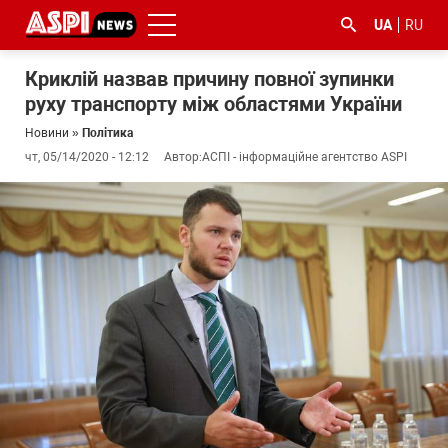
UA
RU
Криклій назвав причину повної зупинки
руху транспорту між областями України
Новини
»
Політика
чт, 05/14/2020 - 12:12
Автор:
АСПІ - інформаційне агентство ASPI
#ООС
#боротьба
#ДФС
#Київ
#коронавірус
з
корупцією