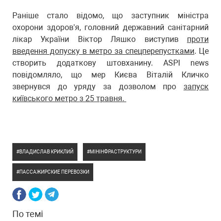
Раніше стало відомо, що заступник міністра
охорони здоров'я, головний державний санітарний
лікар України Віктор Ляшко виступив
проти
введення допуску в метро за спецперепустками
. Це
створить додаткову штовханину. ASPI news
повідомляло, що мер Києва Віталій Кличко
звернувся до уряду за дозволом про
запуск
київського метро з 25 травня.
ВЛАДИСЛАВ КРИКЛИЙ
МІНІНФРАСТРУКТУРИ
ПАССАЖИРСКИЕ ПЕРЕВОЗКИ
По темі