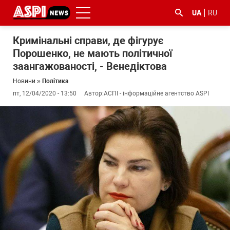
UA
RU
Кримінальні справи, де фігурує
Порошенко, не мають політичної
заангажованості, - Венедіктова
Новини
»
Політика
пт, 12/04/2020 - 13:50
Автор:
АСПІ - інформаційне агентство ASPI
#ООС
#боротьба
#ДФС
#Київ
#коронавірус
з
корупцією