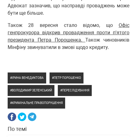
Адвокат зазначив, що насправді проваджень може
бути ще більше.
Також 28 вересня стало відомо, що
Офіс
генпрокурора відкрив провадження проти п'ятого
президента Петра Порошенка.
Також чиновників
Мінфіну звинуватили в змові щодо кредиту.
ІРИНА ВЕНЕДИКТОВА
ПЕТР ПОРОШЕНКО
ВОЛОДИМИР ЗЕЛЕНСЬКИЙ
ПЕРЕСЛІДУВАННЯ
КРИМІНАЛЬНЕ ПРАВОПОРУШЕННЯ
По темі