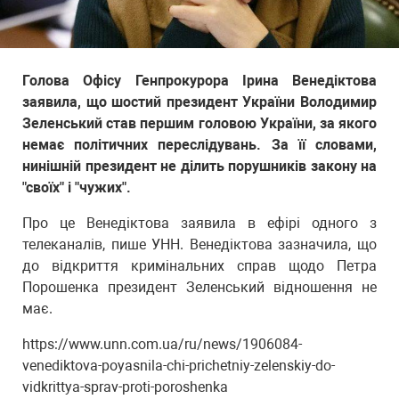
Голова Офісу Генпрокурора Ірина Венедіктова
заявила, що шостий президент України Володимир
Зеленський став першим головою України, за якого
немає політичних переслідувань. За її словами,
нинішній президент не ділить порушників закону на
"своїх" і "чужих".
Про це Венедіктова заявила в ефірі одного з
телеканалів, пише УНН. Венедіктова зазначила, що
до відкриття кримінальних справ щодо Петра
Порошенка президент Зеленський відношення не
має.
https://www.unn.com.ua/ru/news/1906084-
venediktova-poyasnila-chi-prichetniy-zelenskiy-do-
vidkrittya-sprav-proti-poroshenka