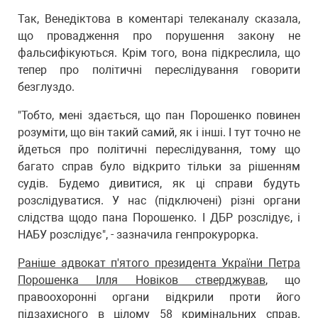
Так, Венедіктова в коментарі телеканалу сказала,
що провадження про порушення закону не
фальсифікуються. Крім того, вона підкреслила, що
тепер про політичні переслідування говорити
безглуздо.
"Тобто, мені здається, що пан Порошенко повинен
розуміти, що він такий самий, як і інші. І тут точно не
йдеться про політичні переслідування, тому що
багато справ було відкрито тільки за рішенням
судів. Будемо дивитися, як ці справи будуть
розслідуватися. У нас (підключені) різні органи
слідства щодо пана Порошенко. І ДБР розслідує, і
НАБУ розслідує", - зазначила генпрокурорка.
Раніше адвокат п'ятого президента України Петра
Порошенка Ілля Новіков стверджував
, що
правоохоронні органи відкрили проти його
підзахисного в цілому 58 кримінальних справ.