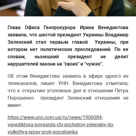
Глава Офиса Генпрокурора Ирина Венедиктова
заявила, что шестой президент Украины Владимир
Зеленский стал первым главой Украины, при
котором нет политических преследований. По ее
словам, нынешний президент не делит
нарушителей закона на "своих" и "чужих".
Об этом Венедиктова заявила в эфире одного из
телеканалов, пишет УНН. Венедиктова отметила,
что к открытию уголовных дел в отношении Петра
Порошенко президент Зеленский отношения не
имеет.
https://www.unn.com.ua/ru/news/1906084-
venediktova-poyasnila-chi-prichetniy-zelenskiy-do-
vidkrittya-sprav-proti-poroshenka