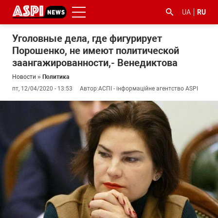
UA
RU
Уголовные дела, где фигурирует
Порошенко, не имеют политической
заангажированности,- Венедиктова
Новости
»
Политика
пт, 12/04/2020 - 13:53
Автор:
АСПІ - інформаційне агентство ASPI
#ООС
#боротьба
#гфс
#Киев
#коронавірус
з
корупцією