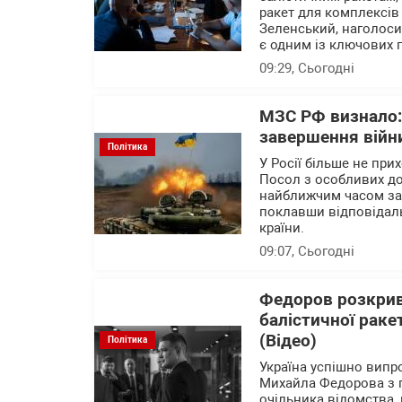
ракет для комплексів
Зеленський, наголоси
є одним із ключових 
09:29
, Сьогодні
МЗС РФ визнало:
завершення війн
Політика
У Росії більше не при
Посол з особливих д
найближчим часом зав
поклавши відповідальн
країни.
09:07
, Сьогодні
Федоров розкрив
балістичної раке
(Відео)
Політика
Україна успішно випр
Михайла Федорова з 
очільника відомства, 