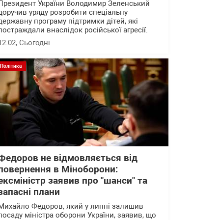
Президент України Володимир Зеленський
доручив уряду розробити спеціальну
державну програму підтримки дітей, які
постраждали внаслідок російської агресії.
12:02
, Сьогодні
Політика
Федоров не відмовляється від
повернення в Міноборони:
ексміністр заявив про "шанси" та
запасні плани
Михайло Федоров, який у липні залишив
посаду міністра оборони України, заявив, що