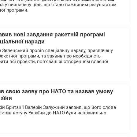
ла у визначену ціль, що стало важливим результатом
ної програми.
вив нові завдання ракетній програмі
еціальної наради
Зеленський провів спеціальну нараду, присвячену
ракетної програми, та заявив про необхідність
ти всі проєкти, пов'язані зі створенням власної
в свою заяву про НАТО та назвав умову
аїни
кій Британії Валерій Залужний заявив, що його слова
пектив вступу України до НАТО були неправильно