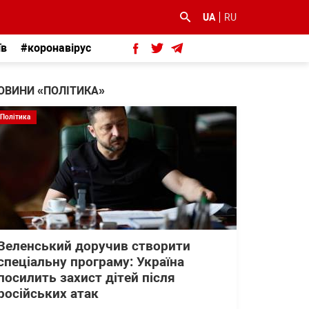
UA
RU
їв
#коронавірус
ОВИНИ «ПОЛІТИКА»
Політика
Зеленський доручив створити
спеціальну програму: Україна
посилить захист дітей після
російських атак