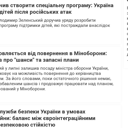
ив створити спеціальну програму: Україна
дітей після російських атак
олодимир Зеленський доручив уряду розробити
програму підтримки дітей, які постраждали внаслідок
овляється від повернення в Міноборони:
в про "шанси" та запасні плани
й у липні залишив посаду міністра оборони України,
аховує на можливість повернення до керівництва
. За його словами, поки остаточного рішення немає,
озбавленим шансів і продовжує працювати над планом,
зований у Міноборони.
лужби безпеки України в умовах
ійни: баланс між євроінтеграційними
безпековою стійкістю