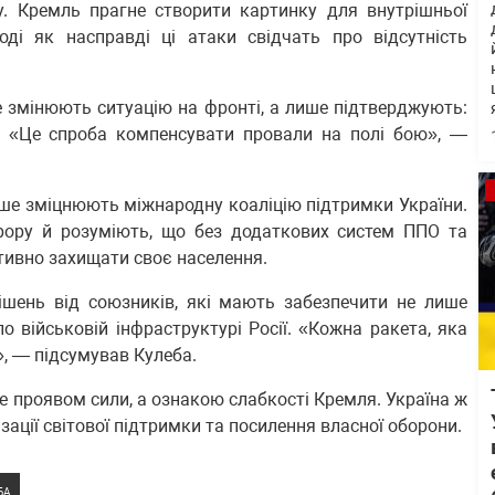
ку. Кремль прагне створити картинку для внутрішньої
тоді як насправді ці атаки свідчать про відсутність
е змінюють ситуацію на фронті, а лише підтверджують:
г. «Це спроба компенсувати провали на полі бою», —
ише зміцнюють міжнародну коаліцію підтримки України.
рору й розуміють, що без додаткових систем ППО та
тивно захищати своє населення.
ішень від союзників, які мають забезпечити не лише
о військовій інфраструктурі Росії. «Кожна ракета, яка
», — підсумував Кулеба.
е проявом сили, а ознакою слабкості Кремля. Україна ж
зації світової підтримки та посилення власної оборони.
БА