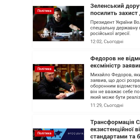
Зеленський доруч
Політика
посилить захист 
Президент України В
спеціальну державну 
російської агресії.
12:02
, Сьогодні
Федоров не відм
ексміністр заяви
Політика
Михайло Федоров, яки
заявив, що досі розр
оборонним відомством
він не вважає себе п
який може бути реалі
11:29
, Сьогодні
Трансформація С
екзистенційної в
Політика
стандартами та 