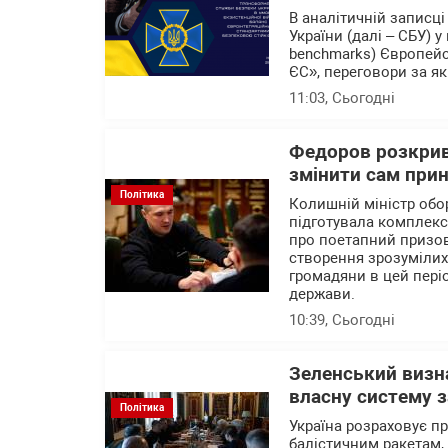
В аналітичній записц
України (далі – СБУ) 
benchmarks) Європейс
ЄС», переговори за як
11:03
, Сьогодні
Федоров розкрив 
змінити сам при
Політика
Колишній міністр об
підготувала комплекс
про поетапний призов 
створення зрозумілих 
громадяни в цей пері
держави.
10:39
, Сьогодні
Зеленський визна
власну систему з
Політика
Україна розраховує п
балістичним ракетам,