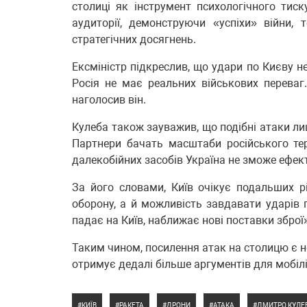
столиці як інструмент психологічного тис
аудиторії, демонструючи «успіхи» війни, 
стратегічних досягнень.
Ексміністр підкреслив, що удари по Києву н
Росія не має реальних військових перева
наголосив він.
Кулеба також зауважив, що подібні атаки л
Партнери бачать масштаби російського те
далекобійних засобів Україна не зможе ефек
За його словами, Київ очікує подальших р
оборону, а й можливість завдавати ударів п
падає на Київ, наближає нові поставки зброї
Таким чином, посилення атак на столицю є н
отримує дедалі більше аргументів для мобілі
КИЇВ
РАКЕТА
ДРОНИ
АТАКА
ДМИТРО КУЛЕ