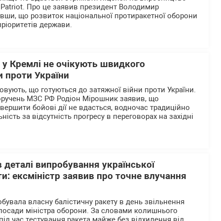
 Patriot. Про це заявив президент Володимир
вши, що розвиток національної протиракетної оборони
пріоритетів держави.
 у Кремлі не очікують швидкого
и проти України
ховують, що готуються до затяжної війни проти України.
оручень МЗС РФ Родіон Мірошник заявив, що
ершити бойові дії не вдасться, водночас традиційно
ість за відсутність прогресу в переговорах на західні
 деталі випробування української
ти: ексміністр заявив про точне влучання
обувала власну балістичну ракету в день звільнення
посади міністра оборони. За словами колишнього
під час тестування ракета майже без відхилення від