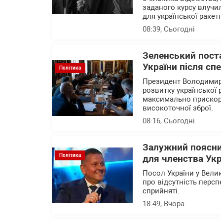
заданого курсу влучи
для української ракет
08:39
, Сьогодні
Зеленський поста
України після сп
Політика
Президент Володимир 
розвитку української 
максимально прискори
високоточної зброї.
08:16
, Сьогодні
Залужний поясни
Політика
для членства Укр
Посол України у Вели
про відсутність перс
сприйняті.
18:49
, Вчора