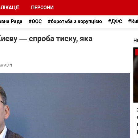
ЛІКАЦІЇ
ПЕРСОНИ
овна Рада
#ООС
#боротьба з корупцією
#ДФС
#Ки
Києву — спроба тиску, яка
Н
во ASPI