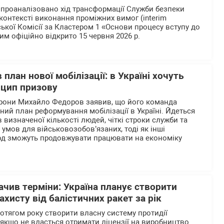
і проаналізовано хід трансформації Служби безпеки
у контексті виконання проміжних вимог (interim
ької Комісії за Кластером 1 «Основи процесу вступу до
им офіційно відкрито 15 червня 2026 р.
план нової мобілізації: в Україні хочуть
нцип призову
орони Михайло Федоров заявив, що його команда
ний план реформування мобілізації в Україні. Йдеться
визначеної кількості людей, чіткі строки служби та
умов для військовозобов’язаних, тоді як інші
од зможуть продовжувати працювати на економіку
чив терміни: Україна планує створити
ахисту від балістичних ракет за рік
ротягом року створити власну систему протидії
 якщо не вдасться отримати ліцензії на виробництво