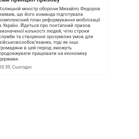
Колишній міністр оборони Михайло Федоров
заявив, що його команда підготувала
комплексний план реформування мобілізації
в Україні. Йдеться про поетапний призов
визначеної кількості людей, чіткі строки
служби та створення зрозумілих умов для
військовозобов’язаних, тоді як інші
громадяни в цей період зможуть
продовжувати працювати на економіку
держави.
10:39
, Сьогодні