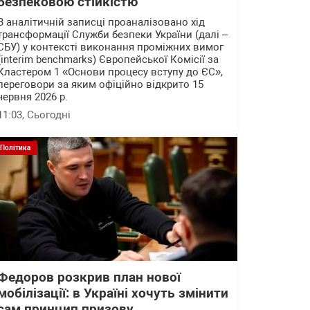
безпековою стійкістю
В аналітичній записці проаналізовано хід
трансформації Служби безпеки України (далі –
СБУ) у контексті виконання проміжних вимог
(interim benchmarks) Європейської Комісії за
Кластером 1 «Основи процесу вступу до ЄС»,
переговори за яким офіційно відкрито 15
червня 2026 р.
11:03
, Сьогодні
Політика
Федоров розкрив план нової
мобілізації: в Україні хочуть змінити
сам принцип призову