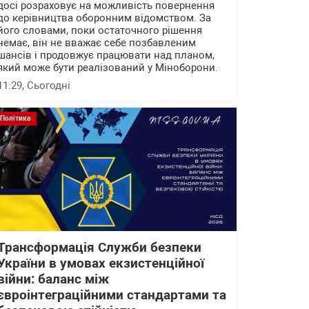
досі розраховує на можливість повернення
до керівництва оборонним відомством. За
його словами, поки остаточного рішення
немає, він не вважає себе позбавленим
шансів і продовжує працювати над планом,
який може бути реалізований у Міноборони.
11:29
, Сьогодні
Політика
Трансформація Служби безпеки
України в умовах екзистенційної
війни: баланс між
євроінтеграційними стандартами та