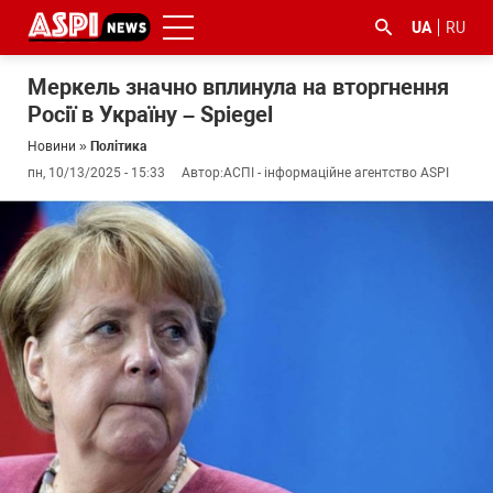
UA
RU
Меркель значно вплинула на вторгнення
Росії в Україну – Spiegel
Новини
»
Політика
пн, 10/13/2025 - 15:33
Автор:
АСПІ - інформаційне агентство ASPI
#ООС
#боротьба
#ДФС
#Київ
#коронавірус
з
корупцією