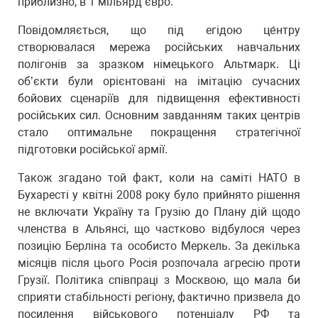
приблизно, в 1 мільярд євро.
Повідомляється, що під егідою це́нтру
створювалася мережа російських навчальних
полігонів за зразком німецького Альтмарк. Ці
об’єкти були орієнтовані на імітацію сучасних
бойових сценаріїв для підвищення ефективності
російських сил. Основним завданням таких центрів
стало оптимальне покращення стратегічної
підготовки російської армії.
Також згадано той факт, коли на саміті НАТО в
Бухаресті у квітні 2008 року було прийнято рішення
не включати Україну та Грузію до Плану дій щодо
членства в Альянсі, що частково відбулося через
позицію Берліна та особисто Меркель. За декілька
місяців після цього Росія розпочала агресію проти
Грузії. Політика співпраці з Москвою, що мала би
сприяти стабільності регіону, фактично призвела до
посилення військового потенціалу РФ та