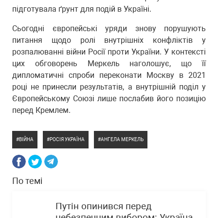
підготувала ґрунт для подій в Україні.
Сьогодні європейські уряди знову порушують
питання щодо ролі внутрішніх конфліктів у
розпалюванні війни Росії проти України. У контексті
цих обговорень Меркель наголошує, що її
дипломатичні спроби переконати Москву в 2021
році не принесли результатів, а внутрішній поділ у
Європейському Союзі лише послабив його позицію
перед Кремлем.
ВІЙНА
РОСІЯ УКРАЇНА
АНГЕЛА МЕРКЕЛЬ
По темі
Путін опинився перед
небезпечним вибором: Україна