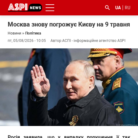
UA
RU
Москва знову погрожує Києву на 9 травня
Новини
»
Політика
пт, 05/08/2026 - 10:05
Автор:
АСПІ - інформаційне агентство ASPI
#ООС
#боротьба
#ДФС
#Київ
#коронавірус
з
корупцією
Росія заявила, що у випадку порушення її так