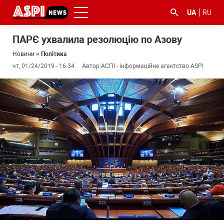
UA
RU
ПАРЄ ухвалила резолюцію по Азову
Новини
»
Політика
чт, 01/24/2019 - 16:34
Автор:
АСПІ - інформаційне агентство ASPI
#ООС
#боротьба
#ДФС
#Київ
#коронавірус
з
корупцією