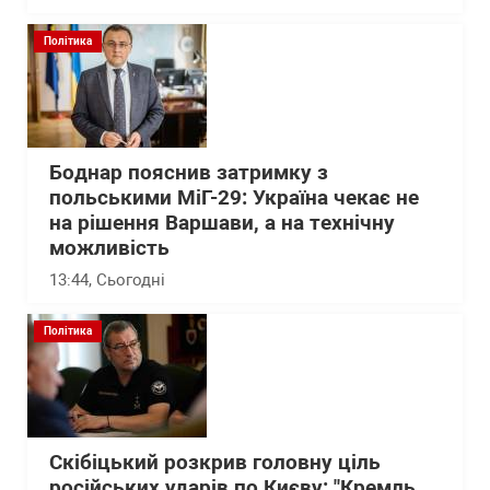
Політика
Боднар пояснив затримку з
польськими МіГ-29: Україна чекає не
на рішення Варшави, а на технічну
можливість
13:44
, Сьогодні
Політика
Скібіцький розкрив головну ціль
російських ударів по Києву: "Кремль