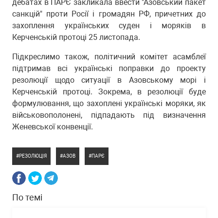
дебатах в ПАРЄ закликала ввести "Азовський пакет
санкцій" проти Росії і громадян РФ, причетних до
захоплення українських суден і моряків в
Керченській протоці 25 листопада.
Підкреслимо також, політичний комітет асамблеї
підтримав всі українські поправки до проекту
резолюції щодо ситуації в Азовському морі і
Керченській протоці. Зокрема, в резолюції буде
формулювання, що захоплені українські моряки, як
військовополонені, підпадають під визначення
Женевської конвенції.
РЕЗОЛЮЦІЯ
АЗОВ
ПАРЄ
По темі