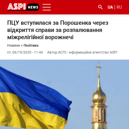
UA
RU
ПЦУ вступилася за Порошенка через
відкриття справи за розпалювання
міжрелігійної ворожнечі
Новини
»
Політика
пт, 06/19/2020 - 11:44
Автор:
АСПІ - інформаційне агентство ASPI
#ООС
#боротьба
#ДФС
#Київ
#коронавірус
з
корупцією