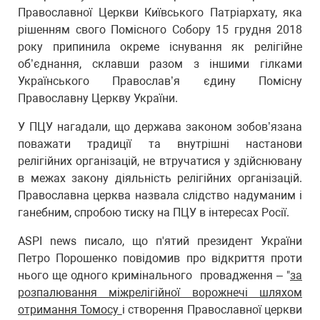
Православної Церкви Київського Патріархату, яка
рішенням свого Помісного Собору 15 грудня 2018
року припинила окреме існування як релігійне
об’єднання, склавши разом з іншими гілками
Українського Православ’я єдину Помісну
Православну Церкву України.
У ПЦУ нагадали, що держава законом зобов’язана
поважати традиції та внутрішні настанови
релігійних організацій, не втручатися у здійснювану
в межах закону діяльність релігійних організацій.
Православна церква назвала слідство надуманим і
ганебним, спробою тиску на ПЦУ в інтересах Росії.
ASPI news писало, що п'ятий президент України
Петро Порошенко повідомив про відкриття проти
нього ще одного кримінального провадження – "
за
розпалювання міжрелігійної ворожнечі шляхом
отримання Томосу
і створення Православної церкви