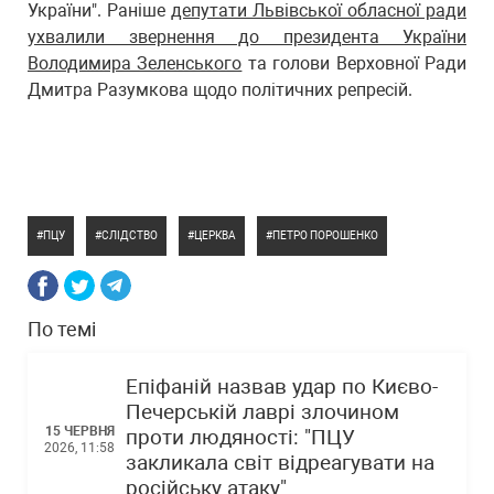
України". Раніше
депутати Львівської обласної ради
ухвалили звернення до президента України
Володимира Зеленського
та голови Верховної Ради
Дмитра Разумкова щодо політичних репресій.
ПЦУ
СЛІДСТВО
ЦЕРКВА
ПЕТРО ПОРОШЕНКО
По темі
Епіфаній назвав удар по Києво-
Печерській лаврі злочином
15 ЧЕРВНЯ
проти людяності: "ПЦУ
2026, 11:58
закликала світ відреагувати на
російську атаку"