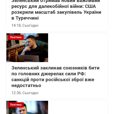
Зеленський отримав новий важливий
ресурс для далекобійної війни: США
розкрили масштаб закупівель України
в Туреччині
14:18
, Сьогодні
Політика
Зеленський закликав союзників бити
по головних джерелах сили РФ:
санкцій проти російської зброї вже
недостатньо
12:36
, Сьогодні
Політика