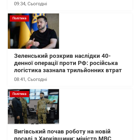
09:34
, Сьогодні
Політика
Зеленський розкрив наслідки 40-
денної операції проти РФ: російська
логістика зазнала трильйонних втрат
08:41
, Сьогодні
Політика
Вигівський почав роботу на новій
посаді з Харківщини: міністр МВС