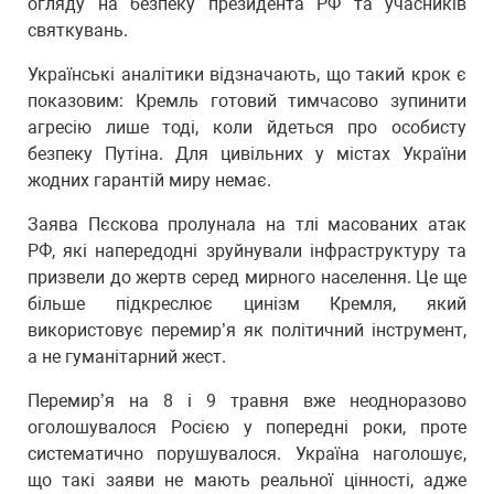
огляду на безпеку президента РФ та учасників
святкувань.
Українські аналітики відзначають, що такий крок є
показовим: Кремль готовий тимчасово зупинити
агресію лише тоді, коли йдеться про особисту
безпеку Путіна. Для цивільних у містах України
жодних гарантій миру немає.
Заява Пєскова пролунала на тлі масованих атак
РФ, які напередодні зруйнували інфраструктуру та
призвели до жертв серед мирного населення. Це ще
більше підкреслює цинізм Кремля, який
використовує перемир’я як політичний інструмент,
а не гуманітарний жест.
Перемир’я на 8 і 9 травня вже неодноразово
оголошувалося Росією у попередні роки, проте
систематично порушувалося. Україна наголошує,
що такі заяви не мають реальної цінності, адже