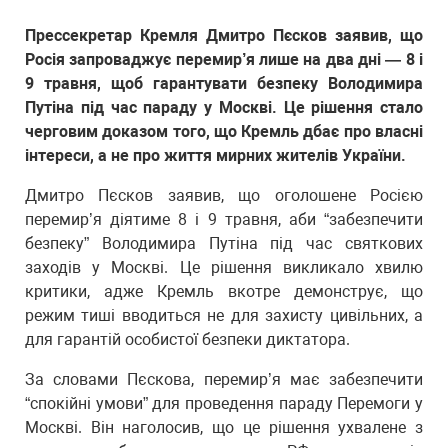
Прессекретар Кремля Дмитро Пєсков заявив, що
Росія запроваджує перемир’я лише на два дні — 8 і
9 травня, щоб гарантувати безпеку Володимира
Путіна під час параду у Москві. Це рішення стало
черговим доказом того, що Кремль дбає про власні
інтереси, а не про життя мирних жителів України.
Дмитро Пєсков заявив, що оголошене Росією
перемир’я діятиме 8 і 9 травня, аби “забезпечити
безпеку” Володимира Путіна під час святкових
заходів у Москві. Це рішення викликало хвилю
критики, адже Кремль вкотре демонструє, що
режим тиші вводиться не для захисту цивільних, а
для гарантій особистої безпеки диктатора.
За словами Пєскова, перемир’я має забезпечити
“спокійні умови” для проведення параду Перемоги у
Москві. Він наголосив, що це рішення ухвалене з