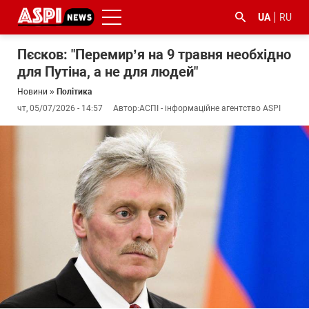
UA
RU
Пєсков: "Перемир’я на 9 травня необхідно
для Путіна, а не для людей"
Новини
»
Політика
чт, 05/07/2026 - 14:57
Автор:
АСПІ - інформаційне агентство ASPI
#ООС
#боротьба
#ДФС
#Київ
#коронавірус
з
корупцією