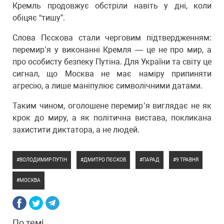
Кремль продовжує обстріли навіть у дні, коли
обіцяє “тишу”.
Слова Пєскова стали черговим підтвердженням:
перемир’я у виконанні Кремля — це не про мир, а
про особисту безпеку Путіна. Для України та світу це
сигнал, що Москва не має наміру припиняти
агресію, а лише маніпулює символічними датами.
Таким чином, оголошене перемир’я виглядає не як
крок до миру, а як політична вистава, покликана
захистити диктатора, а не людей.
ВОЛОДИМИР ПУТІН
ДМИТРО ПЄСКОВ
ПАРАД
9 ТРАВНЯ
МОСКВА
По темі