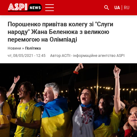
UA
RU
Порошенко привітав колегу зі "Слуги
народу" Жана Беленюка з великою
перемогою на Олімпіаді
Новини
»
Політика
чт, 08/05/2021 - 12:45
Автор:
АСПІ - інформаційне агентство ASPI
#ООС
#боротьба
#ДФС
#Київ
#коронавірус
з
корупцією