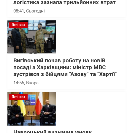
логістика зазнала трильйонних втрат
08:41
, Сьогодні
Політика
Вигівський почав роботу на новій
посаді з Харківщини: міністр МВС
зустрівся з бійцями "Азову" та "Хартії"
14:55
, Вчора
Політика
Навроцький визначив умову