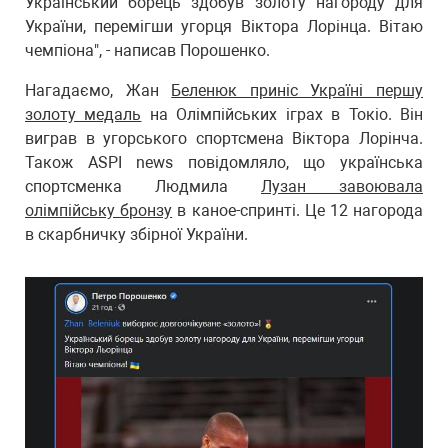
Український борець здобув золоту нагороду для
України, перемігши угорця Віктора Лорінца. Вітаю
чемпіона", - написав Порошенко.
Нагадаємо, Жан
Беленюк приніс Україні першу
золоту медаль
на Олімпійських іграх в Токіо. Він
виграв в угорського спортсмена Віктора Лорінча.
Також ASPI news повідомляло, що українська
спортсменка Людмила
Лузан завоювала
олімпійську бронзу
в каное-спринті. Це 12 нагорода
в скарбничку збірної України.