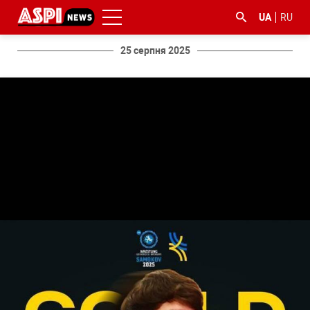
UA
RU
25 серпня 2025
#ООС
#боротьба
#ДФС
#Київ
#коронавірус
з
корупцією