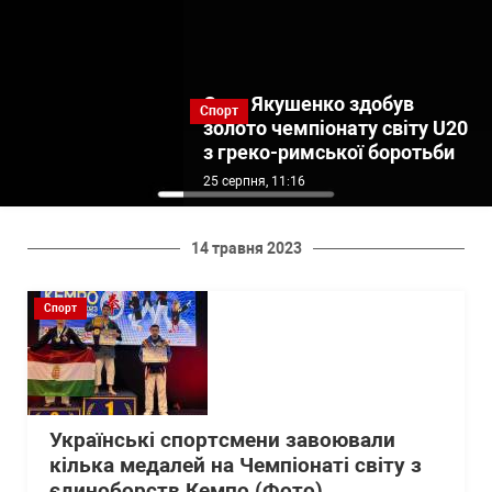
Єгор Якушенко здобув
Спорт
золото чемпіонату світу U20
з греко-римської боротьби
25 серпня, 11:16
14 травня 2023
Спорт
Українські спортсмени завоювали
кілька медалей на Чемпіонаті світу з
єдиноборств Кемпо (Фото)