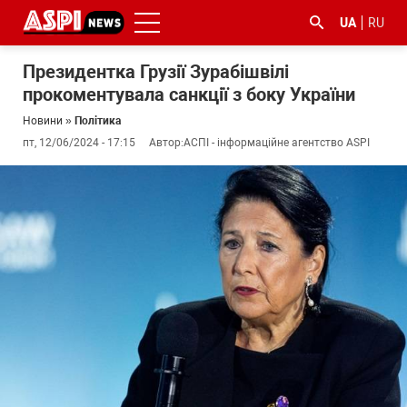
UA
RU
Президентка Грузії Зурабішвілі
прокоментувала санкції з боку України
Новини
»
Політика
пт, 12/06/2024 - 17:15
Автор:
АСПІ - інформаційне агентство ASPI
#ООС
#боротьба
#ДФС
#Київ
#коронавірус
з
корупцією