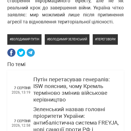
створення інформаційного ефекту, але не як
реальний крок до завершення війни. Україна чітко
заявляє: мир можливий лише після припинення
агресії та відновлення територіальної цілісності.
ВОЛОДИМИР ПУТІН
ВОЛОДИМИР ЗЕЛЕНСЬКИЙ
ПЕРЕГОВОРИ
По темі
Путін перетасував генералів:
ISW пояснив, чому Кремль
7 СЕРПНЯ
терміново змінив військове
2026, 13:19
керівництво
Зеленський назвав головні
пріоритети України:
7 СЕРПНЯ
антибалістична система FREYJA,
2026, 12:58
нові санкції проти РФ і