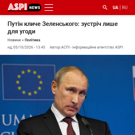
UA
RU
Путін кличе Зеленського: зустріч лише
для угоди
Новини
»
Політика
нд, 05/10/2026 - 13:45
Автор:
АСПІ - інформаційне агентство ASPI
#ООС
#боротьба
#ДФС
#Київ
#коронавірус
з
корупцією