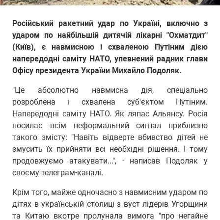
Російський ракетний удар по Україні, включно з
ударом по найбільшій дитячій лікарні "Охматдит"
(Київ), є навмисною і схваленою Путіним дією
напередодні саміту НАТО, упевнений радник глави
Офісу президента України Михайло Подоляк.
"Це абсолютно навмисна дія, спеціально
розроблена і схвалена суб'єктом Путіним.
Напередодні саміту НАТО. Як ляпас Альянсу. Росія
посилає всім неформальний сигнал приблизно
такого змісту: "Навіть відверте вбивство дітей не
змусить їх прийняти всі необхідні рішення. І тому
продовжуємо атакувати...", - написав Подоляк у
своєму телеграм-каналі.
Крім того, майже одночасно з навмисним ударом по
дітях в українській столиці з вуст лідерів Угорщини
та Китаю вкотре пролунала вимога "про негайне