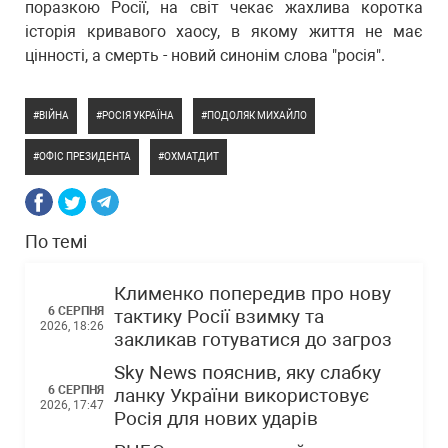
поразкою Росії, на світ чекає жахлива коротка
історія кривавого хаосу, в якому життя не має
цінності, а смерть - новий синонім слова "росія".
ВІЙНА
РОСІЯ УКРАЇНА
ПОДОЛЯК МИХАЙЛО
ОФІС ПРЕЗИДЕНТА
ОХМАТДИТ
По темі
Клименко попередив про нову
6 СЕРПНЯ
тактику Росії взимку та
2026, 18:26
закликав готуватися до загроз
Sky News пояснив, яку слабку
6 СЕРПНЯ
ланку України використовує
2026, 17:47
Росія для нових ударів