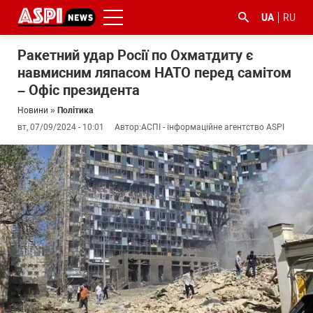
UA
RU
Ракетний удар Росії по Охматдиту є
навмисним ляпасом НАТО перед самітом
– Офіс президента
Новини
»
Політика
вт, 07/09/2024 - 10:01
Автор:
АСПІ - інформаційне агентство ASPI
#ООС
#боротьба
#ДФС
#Київ
#коронавірус
з
корупцією