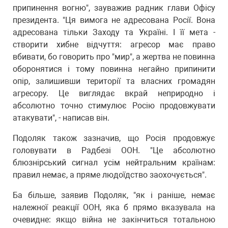
припинення вогню", зауважив радник глави Офісу
президента. "Ця вимога не адресована Росії. Вона
адресована тільки Заходу та Україні. І її мета -
створити хибне відчуття: агресор має право
вбивати, бо говорить про "мир", а жертва не повинна
оборонятися і тому повинна негайно припинити
опір, залишивши території та власних громадян
агресору. Це виглядає вкрай неприродно і
абсолютно точно стимулює Росію продовжувати
атакувати", - написав він.
Подоляк також зазначив, що Росія продовжує
головувати в Радбезі ООН. "Це абсолютно
блюзнірський сигнал усім нейтральним країнам:
правил немає, а пряме людоїдство заохочується".
Ба більше, заявив Подоляк, "як і раніше, немає
належної реакції ООН, яка б прямо вказувала на
очевидне: якщо війна не закінчиться тотальною