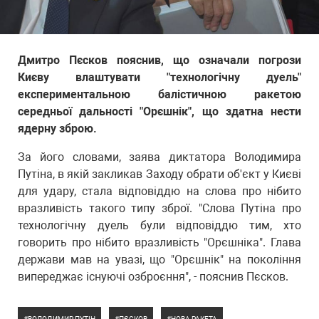
Дмитро Пєсков пояснив, що означали погрози
Києву влаштувати "технологічну дуель"
експериментальною балістичною ракетою
середньої дальності "Орєшнік", що здатна нести
ядерну зброю.
За його словами, заява диктатора Володимира
Путіна, в якій закликав Заходу обрати об'єкт у Києві
для удару, стала відповіддю на слова про нібито
вразливість такого типу зброї. "Слова Путіна про
технологічну дуель були відповіддю тим, хто
говорить про нібито вразливість "Орєшніка". Глава
держави мав на увазі, що "Орєшнік" на покоління
випереджає існуючі озброєння", - пояснив Пєсков.