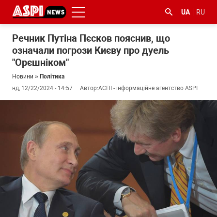
UA
RU
Речник Путіна Пєсков пояснив, що
означали погрози Києву про дуель
"Орєшніком"
Новини
»
Політика
нд, 12/22/2024 - 14:57
Автор:
АСПІ - інформаційне агентство ASPI
#ООС
#боротьба
#ДФС
#Київ
#коронавірус
з
корупцією