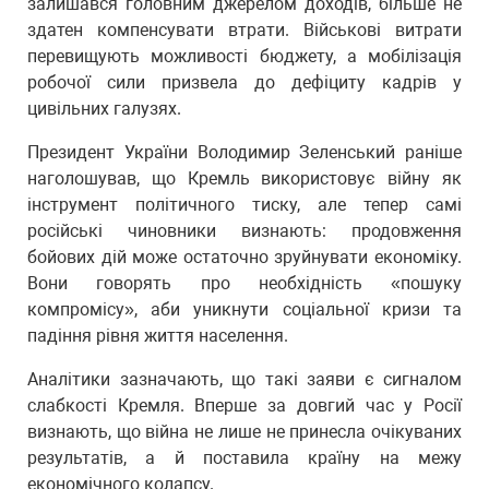
залишався головним джерелом доходів, більше не
здатен компенсувати втрати. Військові витрати
перевищують можливості бюджету, а мобілізація
робочої сили призвела до дефіциту кадрів у
цивільних галузях.
Президент України Володимир Зеленський раніше
наголошував, що Кремль використовує війну як
інструмент політичного тиску, але тепер самі
російські чиновники визнають: продовження
бойових дій може остаточно зруйнувати економіку.
Вони говорять про необхідність «пошуку
компромісу», аби уникнути соціальної кризи та
падіння рівня життя населення.
Аналітики зазначають, що такі заяви є сигналом
слабкості Кремля. Вперше за довгий час у Росії
визнають, що війна не лише не принесла очікуваних
результатів, а й поставила країну на межу
економічного колапсу.