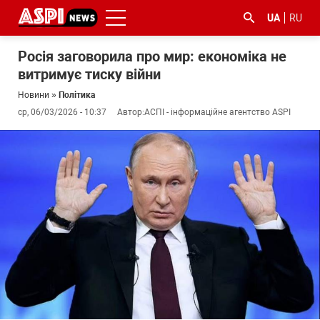
UA
RU
Росія заговорила про мир: економіка не
витримує тиску війни
Новини
»
Політика
ср, 06/03/2026 - 10:37
Автор:
АСПІ - інформаційне агентство ASPI
#ООС
#боротьба
#ДФС
#Київ
#коронавірус
з
корупцією