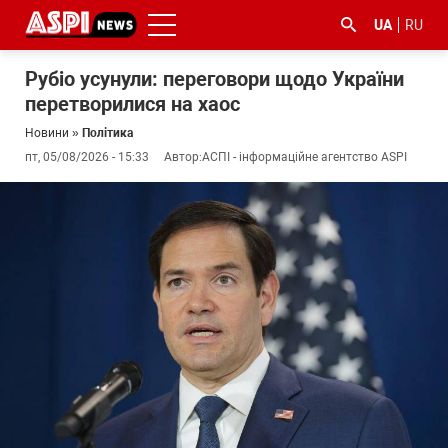
UA
RU
Рубіо усунули: переговори щодо України
перетворилися на хаос
Новини
»
Політика
пт, 05/08/2026 - 15:33
Автор:
АСПІ - інформаційне агентство ASPI
#ООС
#боротьба
#ДФС
#Київ
#коронавірус
з
корупцією