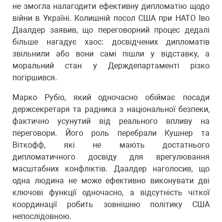
не змогла налагодити ефективну дипломатію щодо
війни в Україні. Колишній посол США при НАТО Іво
Даалдер заявив, що переговорний процес дедалі
більше нагадує хаос: досвідчених дипломатів
звільнили або вони самі пішли у відставку, а
моральний стан у Держдепартаменті різко
погіршився.
Марко Рубіо, який одночасно обіймає посади
держсекретаря та радника з національної безпеки,
фактично усунутий від реального впливу на
переговори. Його роль перебрали Кушнер та
Віткофф, які не мають достатнього
дипломатичного досвіду для врегулювання
масштабних конфліктів. Даалдер наголосив, що
одна людина не може ефективно виконувати дві
ключові функції одночасно, а відсутність чіткої
координації робить зовнішню політику США
непослідовною.