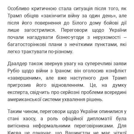
Особливо критичною стала ситуація після того, як
Трамп обіцяв «закінчити війну за один день», але
після його повернення до Білого дому бойові дії
лише загострилися. Переговори щодо України
почали нагадувати бізнес-угоди з нерухомості –
багатосторінкові плани з нечіткими пунктами, які
легко трактувати по-різному.
Даалдер також звернув увагу на суперечливі заяви
Рубіо щодо війни з Іраном: він оголосив конфлікт
«завершеним», але вже наступного дня Трамп
пригрозив його відновленням. Це, на думку
експерта, свідчить про серйозні проблеми всередині
американської системи ухвалення рішень.
Таким чином, переговори щодо України опинилися у
стані хаосу, а роль офіційної дипломатії була
витіснена неформальними переговірниками. Для
Києва це означає, що Вашингтон не має чіткої