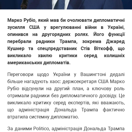
Марко Рубіо, який мав би очолювати дипломатичні
зусилля США у врегулюванні війни в Україні,
опинився на другорядних ролях. Його функції
перебрали радники Трампа, зокрема Джаред
Кушнер та спецпредставник Стів Віткофф, що
викликало хвилю критики серед колишніх
американських дипломатів.
Переговори щодо України у Вашингтоні дедалі
більше нагадують хаос: держсекретаря США Марко
Рубіо відсунули на другий план, а ключову роль
отримали радники без дипломатичного досвіду. Це
викликало критику серед експертів, які вважають,
що адміністрація Дональда Трампа фактично
втратила системну дипломатію.
За даними Politico, адміністрація Дональда Трампа