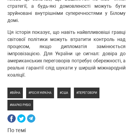
стратегії, а будь-які домовленості можуть бути
зруйновані внутрішніми суперечностями у Білому
домі.
Ця історія показує, що навіть найвпливовіші гравці
світової політики можуть втратити контроль над
процесом, якщо дипломатія замінюється
імпровізацією. Для України це сигнал: довіра до
американських переговорів потребує обережності, а
реальні гарантії слід шукати у ширшій міжнародній
коаліції.
ВІЙНА
РОСІЯ УКРАЇНА
США
ПЕРЕГОВОРИ
МАРКО РУБІО
По темі