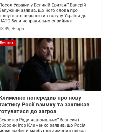
Посол України у Великій Британії Валерій
Залужний заявив, що його слова про
відсутність перспектив вступу України до
НАТО були неправильно сприйняті.
18:49
, Вчора
Політика
Клименко попередив про нову
тактику Росії взимку та закликав
готуватися до загроз
Секретар Ради національної безпеки і
оборони Ігор Клименко заявив, що Росія
може зробити майбутній зимовий період