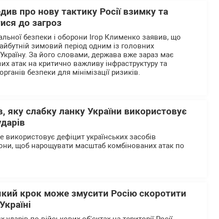
ив про нову тактику Росії взимку та
ися до загроз
альної безпеки і оборони Ігор Клименко заявив, що
айбутній зимовий період одним із головних
 Україну. За його словами, держава вже зараз має
их атак на критично важливу інфраструктуру та
органів безпеки для мінімізації ризиків.
, яку слабку ланку України використовує
ударів
ше використовує дефіцит українських засобів
они, щоб нарощувати масштаб комбінованих атак по
який крок може змусити Росію скоротити
Україні