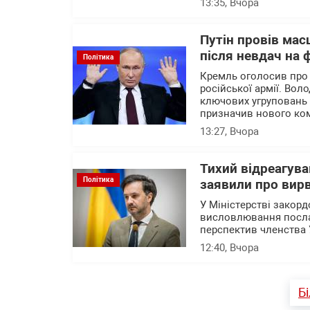
13:35
, Вчора
Путін провів мас
після невдач на 
Політика
Кремль оголосив про
російської армії. Вол
ключових угруповань ві
призначив нового ком
13:27
, Вчора
Тихий відреагува
Політика
заявили про вирв
У Міністерстві закор
висловлювання посла 
перспектив членства 
12:40
, Вчора
Б