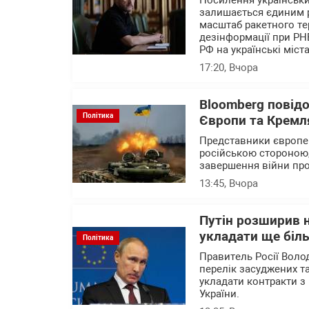
Посилення українських
залишається єдиним 
масштаб ракетного те
дезінформації при РН
РФ на українські міста
17:20
, Вчора
Bloomberg повід
Політика
Європи та Кремля
Представники європейс
російською стороною,
завершення війни про
13:45
, Вчора
Путін розширив н
укладати ще біль
Політика
Правитель Росії Воло
перелік засуджених та
укладати контракти з 
України.