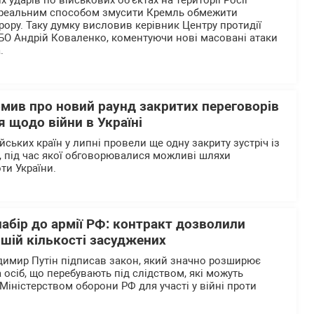
 ударів по військових об'єктах на території Росії
реальним способом змусити Кремль обмежити
рору. Таку думку висловив керівник Центру протидії
БО Андрій Коваленко, коментуючи нові масовані атаки
.
омив про новий раунд закритих переговорів
 щодо війни в Україні
ьких країн у липні провели ще одну закриту зустріч із
 під час якої обговорювалися можливі шляхи
ти України.
абір до армії РФ: контракт дозволили
шій кількості засуджених
димир Путін підписав закон, який значно розширює
 осіб, що перебувають під слідством, які можуть
Міністерством оборони РФ для участі у війні проти