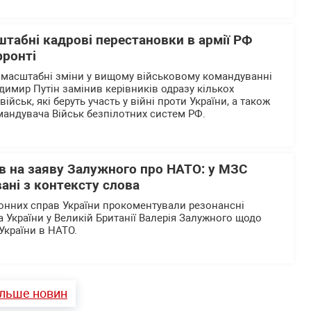
штабні кадрові перестановки в армії РФ
фронті
 масштабні зміни у вищому військовому командуванні
одимир Путін замінив керівників одразу кількох
йськ, які беруть участь у війні проти України, а також
андувача Військ безпілотних систем РФ.
в на заяву Залужного про НАТО: у МЗС
ані з контексту слова
донних справ України прокоментували резонансні
України у Великій Британії Валерія Залужного щодо
України в НАТО.
ільше новин