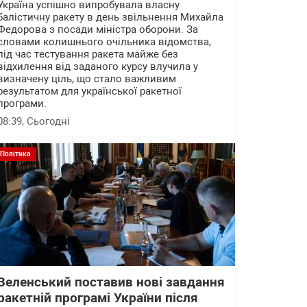
Україна успішно випробувала власну
балістичну ракету в день звільнення Михайла
Федорова з посади міністра оборони. За
словами колишнього очільника відомства,
під час тестування ракета майже без
відхилення від заданого курсу влучила у
визначену ціль, що стало важливим
результатом для української ракетної
програми.
08:39
, Сьогодні
Політика
Зеленський поставив нові завдання
ракетній програмі України після