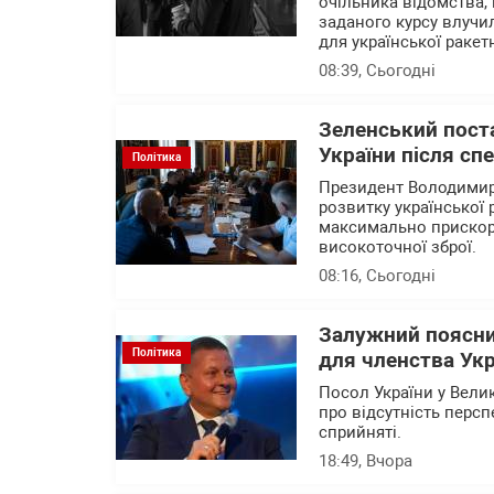
очільника відомства, 
заданого курсу влучи
для української ракет
08:39
, Сьогодні
Зеленський поста
України після сп
Політика
Президент Володимир 
розвитку української 
максимально прискори
високоточної зброї.
08:16
, Сьогодні
Залужний поясни
Політика
для членства Укр
Посол України у Вели
про відсутність перс
сприйняті.
18:49
, Вчора