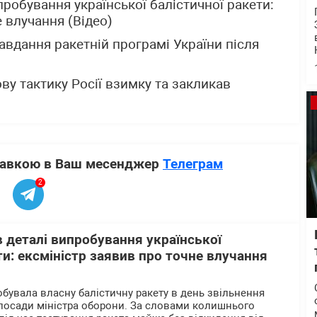
робування української балістичної ракети:
 влучання (Відео)
авдання ракетній програмі України після
у тактику Росії взимку та закликав
ставкою в Ваш месенджер
Телеграм
2
 деталі випробування української
ти: ексміністр заявив про точне влучання
обувала власну балістичну ракету в день звільнення
посади міністра оборони. За словами колишнього