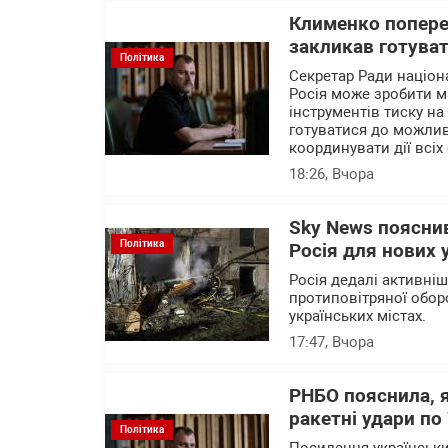
Клименко поперед
закликав готуват
Політика
Секретар Ради націон
Росія може зробити м
інструментів тиску на
готуватися до можлив
координувати дії всіх 
18:26
, Вчора
Sky News пояснив
Політика
Росія для нових 
Росія дедалі активні
протиповітряної обор
українських містах.
17:47
, Вчора
РНБО пояснила, 
ракетні удари по 
Політика