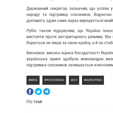
Державний секретар зазначив, що успіхи у
народу та підтримці союзників. Водноча
допомогу, адже саме зараз вирішується майб
Рубіо також підкреслив, що Україна пок
вистояти проти авторитарного режиму. Він н
борються не лише за свою країну, а й за стабі
Висновок: висока оцінка боєздатності Украї
українська армія здобула міжнародне визн
підтримка союзників залишається ключовим ф
ВІЙНА
РОСІЯ УКРАЇНА
ЗСУ
МАРКО РУБІО
По темі