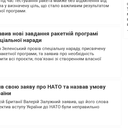
під час тестування ракета майже без відхилення від
ла у визначену ціль, що стало важливим результатом
ної програми.
вив нові завдання ракетній програмі
еціальної наради
Зеленський провів спеціальну нараду, присвячену
ракетної програми, та заявив про необхідність
ти всі проєкти, пов'язані зі створенням власної
в свою заяву про НАТО та назвав умову
аїни
кій Британії Валерій Залужний заявив, що його слова
пектив вступу України до НАТО були неправильно