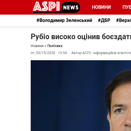
НОВИНИ
ПУБ
#Володимир Зеленський
#ДБР
#Верх
Рубіо високо оцінив боєздат
Новини
»
Політика
пт, 05/15/2026 - 13:54
Автор:
АСПІ - інформаційне агентст