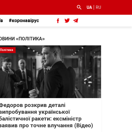
UA
RU
їв
#коронавірус
ОВИНИ «ПОЛІТИКА»
Політика
Федоров розкрив деталі
випробування української
балістичної ракети: ексміністр
заявив про точне влучання (Відео)