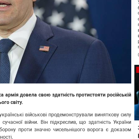
 армія довела свою здатність протистояти російській
ього світу.
українські військові продемонстрували виняткову силу
сучасної війни. Він підкреслив, що здатність України
оборону проти значно чисельнішого ворога є доказом
ності.