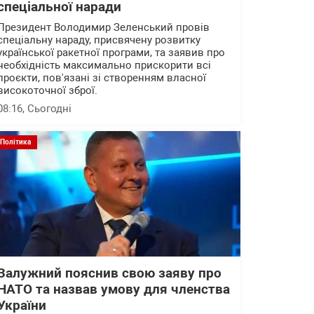
спеціальної наради
Президент Володимир Зеленський провів
спеціальну нараду, присвячену розвитку
української ракетної програми, та заявив про
необхідність максимально прискорити всі
проєкти, пов'язані зі створенням власної
високоточної зброї.
08:16
, Сьогодні
Політика
Залужний пояснив свою заяву про
НАТО та назвав умову для членства
України