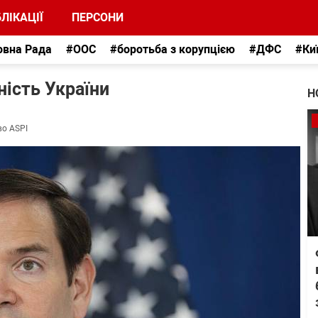
ЛІКАЦІЇ
ПЕРСОНИ
овна Рада
#ООС
#боротьба з корупцією
#ДФС
#Ки
ність України
Н
во ASPI