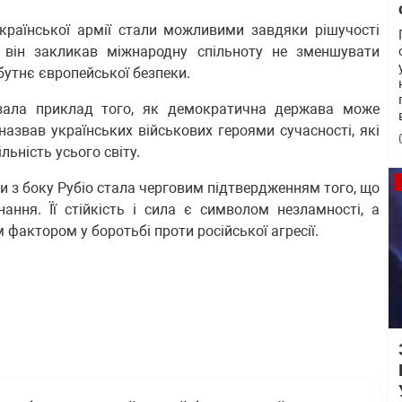
країнської армії стали можливими завдяки рішучості
с він закликав міжнародну спільноту не зменшувати
утнє європейської безпеки.
азала приклад того, як демократична держава може
азвав українських військових героями сучасності, які
льність усього світу.
ни з боку Рубіо стала черговим підтвердженням того, що
ання. Її стійкість і сила є символом незламності, а
актором у боротьбі проти російської агресії.