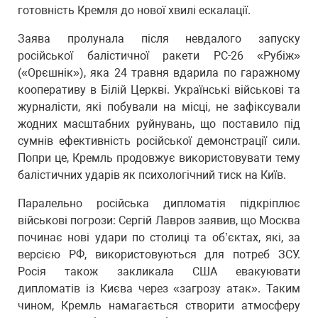
готовність Кремля до нової хвилі ескалації.
Заява пролунала після невдалого запуску
російської балістичної ракети РС-26 «Рубіж»
(«Орєшнік»), яка 24 травня вдарила по гаражному
кооперативу в Білій Церкві. Українські військові та
журналісти, які побували на місці, не зафіксували
жодних масштабних руйнувань, що поставило під
сумнів ефективність російської демонстрації сили.
Попри це, Кремль продовжує використовувати тему
балістичних ударів як психологічний тиск на Київ.
Паралельно російська дипломатія підкріплює
військові погрози: Сергій Лавров заявив, що Москва
починає нові удари по столиці та об’єктах, які, за
версією РФ, використовуються для потреб ЗСУ.
Росія також закликала США евакуювати
дипломатів із Києва через «загрозу атак». Таким
чином, Кремль намагається створити атмосферу