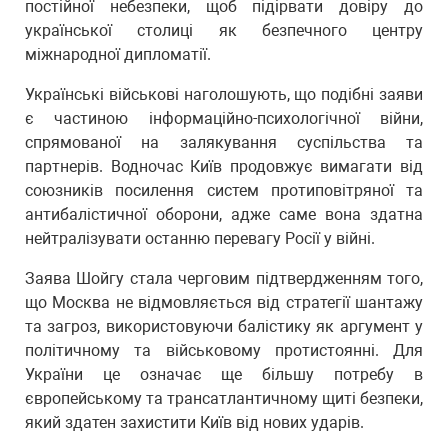
постійної небезпеки, щоб підірвати довіру до
української столиці як безпечного центру
міжнародної дипломатії.
Українські військові наголошують, що подібні заяви
є частиною інформаційно-психологічної війни,
спрямованої на залякування суспільства та
партнерів. Водночас Київ продовжує вимагати від
союзників посилення систем протиповітряної та
антибалістичної оборони, адже саме вона здатна
нейтралізувати останню перевагу Росії у війні.
Заява Шойгу стала черговим підтвердженням того,
що Москва не відмовляється від стратегії шантажу
та загроз, використовуючи балістику як аргумент у
політичному та військовому протистоянні. Для
України це означає ще більшу потребу в
європейському та трансатлантичному щиті безпеки,
який здатен захистити Київ від нових ударів.