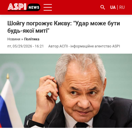
UA
RU
Шойгу погрожує Києву: "Удар може бути
будь-якої миті"
Новини
»
Політика
пт, 05/29/2026 - 16:21
Автор:
АСПІ - інформаційне агентство ASPI
#ООС
#боротьба
#ДФС
#Київ
#коронавірус
з
корупцією