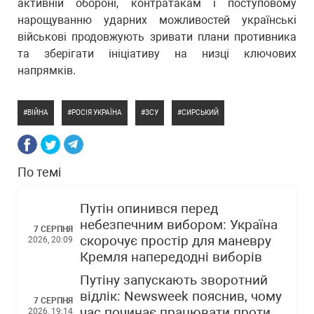
активній обороні, контратакам і поступовому
нарощуванню ударних можливостей українські
військові продовжують зривати плани противника
та зберігати ініціативу на низці ключових
напрямків.
ВІЙНА
РОСІЯ УКРАЇНА
ЗСУ
СИРСЬКИЙ
По темі
Путін опинився перед
небезпечним вибором: Україна
7 СЕРПНЯ
скорочує простір для маневру
2026, 20:09
Кремля напередодні виборів
Путіну запускають зворотний
відлік: Newsweek пояснив, чому
7 СЕРПНЯ
час починає працювати проти
2026, 19:14