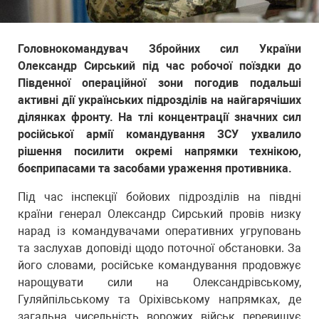
Головнокомандувач Збройних сил України
Олександр Сирський під час робочої поїздки до
Південної операційної зони погодив подальші
активні дії українських підрозділів на найгарячіших
ділянках фронту. На тлі концентрації значних сил
російської армії командування ЗСУ ухвалило
рішення посилити окремі напрямки технікою,
боєприпасами та засобами ураження противника.
Під час інспекції бойових підрозділів на півдні
країни генерал Олександр Сирський провів низку
нарад із командувачами оперативних угруповань
та заслухав доповіді щодо поточної обстановки. За
його словами, російське командування продовжує
нарощувати сили на Олександрівському,
Гуляйпільському та Оріхівському напрямках, де
загальна чисельність ворожих військ перевищує