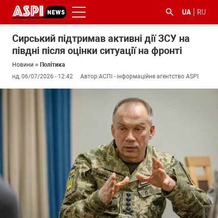
UA
RU
Сирський підтримав активні дії ЗСУ на
півдні після оцінки ситуації на фронті
Новини
»
Політика
нд, 06/07/2026 - 12:42
Автор:
АСПІ - інформаційне агентство ASPI
#ООС
#боротьба
#ДФС
#Київ
#коронавірус
з
корупцією