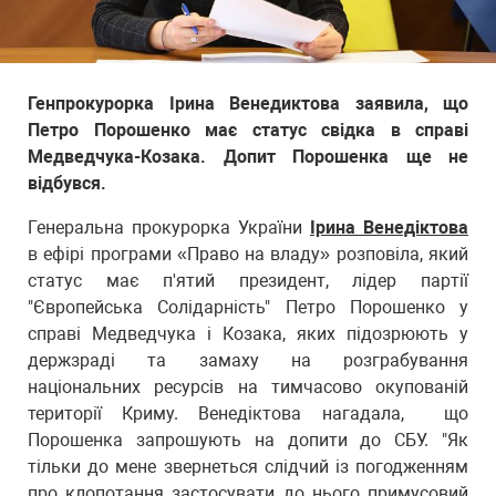
Генпрокурорка Ірина Венедиктова заявила, що
Петро Порошенко має статус свідка в справі
Медведчука-Козака. Допит Порошенка ще не
відбувся.
Генеральна прокурорка України
Ірина Венедіктова
в ефірі програми «Право на владу» розповіла, який
статус має п'ятий президент, лідер партії
"Європейська Солідарність" Петро Порошенко у
справі Медведчука і Козака, яких підозрюють у
держзраді та замаху на розграбування
національних ресурсів на тимчасово окупованій
території Криму. Венедіктова нагадала, що
Порошенка запрошують на допити до СБУ. "Як
тільки до мене звернеться слідчий із погодженням
про клопотання застосувати до нього примусовий