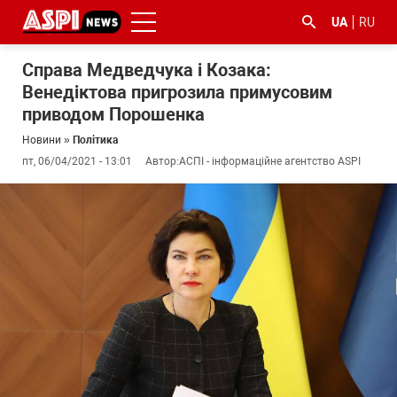
UA
RU
Справа Медведчука і Козака:
Венедіктова пригрозила примусовим
приводом Порошенка
Новини
»
Політика
пт, 06/04/2021 - 13:01
Автор:
АСПІ - інформаційне агентство ASPI
#ООС
#боротьба
#ДФС
#Київ
#коронавірус
з
корупцією