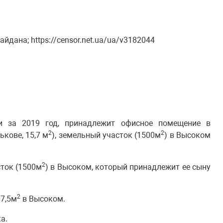
дана; https://censor.net.ua/ua/v3182044
ии за 2019 год, принадлежит офисное помещение в
2
2
ькове, 15,7 м
), земельный участок (1500м
) в Высоком
2
сток (1500м
) в Высоком, который принадлежит ее сыну
2
87,5м
в Высоком.
а.