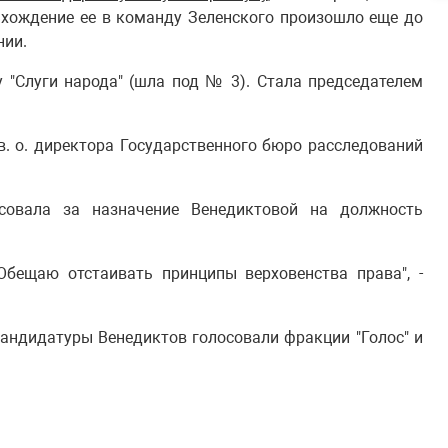
Вхождение ее в команду Зеленского произошло еще до
нии.
у "Слуги народа" (шла под № 3). Стала председателем
в. о. директора Государственного бюро расследований
совала за назначение Венедиктовой на должность
Обещаю отстаивать принципы верховенства права", -
кандидатуры Венедиктов голосовали фракции "Голос" и