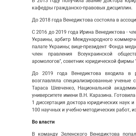
В 2013 году получила звание доктора юрид
кафедры гражданско-правовых дисциплин.
До 2018 года Венедиктова состояла в ассоц
С 2016 до 2019 года Ирина Венедиктова - чл
Украины, арбитр Международного коммерч
палате Украины; вице-президент Фонда меди
член правления Всеукраинской общест
аромологов", советник юридической фирмы "Pe
До 2019 года Венедиктова входила в р
возглавляла специализированные ученые 
Тараса Шевченко, Национальной академи
университете имени В.Н. Каразина. Готови
1 диссертация доктора юридических наук и 
100 научных и учебно-методических работ, из
Во власти
В команду Зеленского Венедиктова
попа