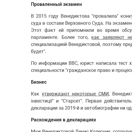
Проваленный экзамен
В 2015 году Венедиктова "провалила" кон
суда в составе Верховного Суда. На экзаме
Этот факт ей припомнили во время обсу
парламенте. Более того,
как заявляют н
специализацией Венедиктовой, поэтому пред
будет".
По информации BBC, юрист написала тест 
специальности "гражданское право и процесс
Бизнес
Как
утверждают некоторые СМИ
, Венедик
інвестиції" и "Старсет". Первая действите
декларации за 2019-й и автобиографии ни од
Расхождения в декларациях
Муж Венедиктовой Денис Колесник, сотрудн