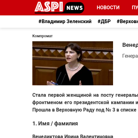
НОВОСТИ
П
#Владимир Зеленский
#ДБР
#Верхов
Компромат
Вене
Генер
Стала первой женщиной на посту генераль
фронтменом его президентской кампании 
Прошла в Верховную Раду под № 3 в списке 
1. Имя / фамилия
Венедиктова Ирина Валентиновна