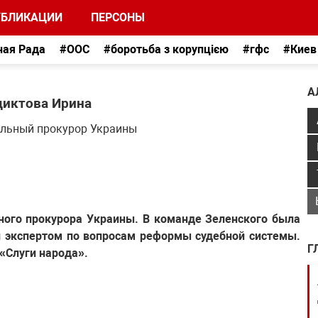
УБЛИКАЦИИ
ПЕРСОНЫ
ная Рада
#ООС
#боротьба з корупцією
#гфс
#Киев
А
диктова Ирина
альный прокурор Украины
ного прокурора Украины. В команде Зеленского была
и экспертом по вопросам реформы судебной системы.
Г
«Слуги народа».