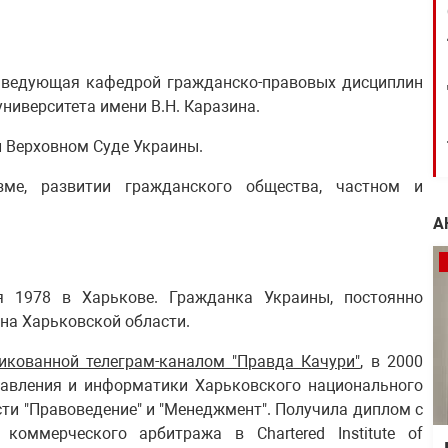
заведующая кафедрой гражданско-правовых дисциплин
ниверситета имени В.Н. Каразина.
и Верховном Суде Украины.
изме, развитии гражданского общества, частном и
А
я 1978 в Харькове. Гражданка Украины, постоянно
на Харьковской области.
икованной телеграм-каналом "Правда Качури"
, в 2000
равления и информатики Харьковского национального
сти "Правоведение" и "Менеджмент". Получила диплом с
оммерческого арбитража в Chartered Institute of