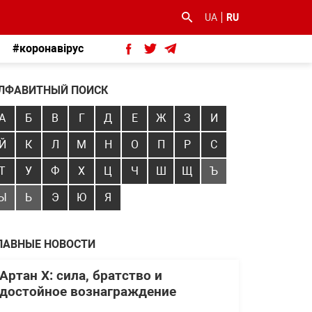
UA
RU
#коронавірус
ЛФАВИТНЫЙ ПОИСК
А
Б
В
Г
Д
Е
Ж
З
И
Й
К
Л
М
Н
О
П
Р
С
Т
У
Ф
Х
Ц
Ч
Ш
Щ
Ъ
Ы
Ь
Э
Ю
Я
ЛАВНЫЕ НОВОСТИ
Артан Х: сила, братство и
достойное вознаграждение