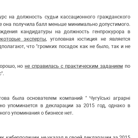
курс на должность судьи кассационного гражданского
не она получила балл меньше минимально допустимого.
ждения кандидатуры на должность генпрокурора в
екоторые эксперты
, уголовная юстиция не является
полагают, что "громких посадок как не было, так и не
хорошо, но
не справилась с практическим заданием
по
".
това была основателем компаний " Чугуїські аграрні
льно упоминается в декларации за 2015 год, однако в
ного упоминания о бизнесе нет.
ик киберполиции,
не указал в своей декларации
за 2015