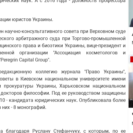
ических наук. А с 2016 года - должность профессора
иации юристов Украины.
ен научно-консультативного совета при Верховном суде
еского арбитражного суда при Торгово-промышленной
цинского права и биоэтики Украины, вице-президент и
венной организации "Ассоциация косметологов и
regrin Capital Group".
едакционную коллегию журнала "Право Украины",
советы в Киевском национальном университете имени
и прокуратуры Украины, Харьковском национальном
ла докторов философии. Под ее руководством защищены
10 - кандидата юридических наук. Опубликовала более
 них - 8 монографий.
ла благодаря Руслану Стефанчуку
, с которым, по ее