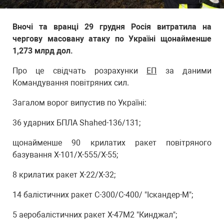
Вночі та вранці 29 грудня Росія витратила на
чергову масовану атаку по Україні щонайменше
1,273 млрд дол.
Про це свідчать розрахунки
ЕП
за даними
Командування повітряних сил.
Загалом ворог випустив по Україні:
36 ударних БПЛА Shahed-136/131;
щонайменше 90 крилатих ракет повітряного
базування Х-101/Х-555/Х-55;
8 крилатих ракет Х-22/Х-32;
14 балістичних ракет С-300/С-400/ "Іскандер-М";
5 аеробалістичних ракет Х-47М2 "Кинджал";