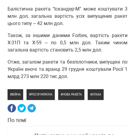
Балістична ракета "Іскандер-М" може коштувати 3
млн дол, загальна вартість усіх випущених ракет
цього типу – 42 млн дол.
Також, за іншими даними Forbes, вартість ракети
Х-31П та Х-59 – по 0,5 млн дол. Таким чином
загальна вартість становить 2,5 млн дол.
Отже, загалом ракети та безпілотники, випущені по
Україні вночі та вранці 29 грудня коштували Росії 1
млрд 273 млн 220 тис дол.
ВІЙНА
РОСІЯ УКРАЇНА
НОВА РАКЕТА
АТАКА
По темі