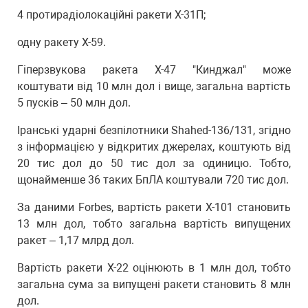
4 протирадіолокаційні ракети Х-31П;
одну ракету Х-59.
Гіперзвукова ракета Х-47 "Кинджал" може
коштувати від 10 млн дол і вище, загальна вартість
5 пусків – 50 млн дол.
Іранські ударні безпілотники Shahed-136/131, згідно
з інформацією у відкритих джерелах, коштують від
20 тис дол до 50 тис дол за одиницю. Тобто,
щонайменше 36 таких БпЛА коштували 720 тис дол.
За даними Forbes, вартість ракети Х-101 становить
13 млн дол, тобто загальна вартість випущених
ракет – 1,17 млрд дол.
Вартість ракети Х-22 оцінюють в 1 млн дол, тобто
загальна сума за випущені ракети становить 8 млн
дол.