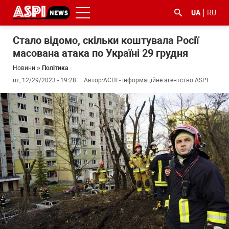
UA
RU
Стало відомо, скільки коштувала Росії
масована атака по Україні 29 грудня
Новини
»
Політика
пт, 12/29/2023 - 19:28
Автор:
АСПІ - інформаційне агентство ASPI
#ООС
#боротьба
#ДФС
#Київ
#коронавірус
з
корупцією