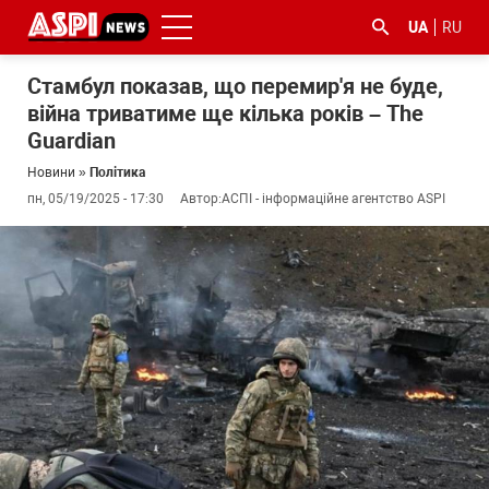
UA
RU
Стамбул показав, що перемир'я не буде,
війна триватиме ще кілька років – The
Guardian
Новини
»
Політика
пн, 05/19/2025 - 17:30
Автор:
АСПІ - інформаційне агентство ASPI
#ООС
#боротьба
#ДФС
#Київ
#коронавірус
з
корупцією