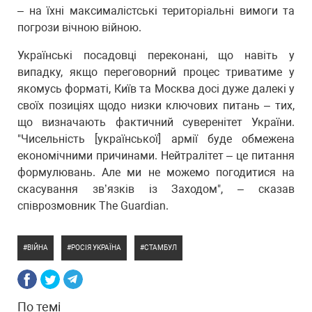
– на їхні максималістські територіальні вимоги та
погрози вічною війною.
Українські посадовці переконані, що навіть у
випадку, якщо переговорний процес триватиме у
якомусь форматі, Київ та Москва досі дуже далекі у
своїх позиціях щодо низки ключових питань – тих,
що визначають фактичний суверенітет України.
"Чисельність [української] армії буде обмежена
економічними причинами. Нейтралітет – це питання
формулювань. Але ми не можемо погодитися на
скасування зв’язків із Заходом", – сказав
співрозмовник The Guardian.
ВІЙНА
РОСІЯ УКРАЇНА
СТАМБУЛ
По темі