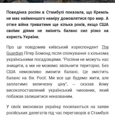
Поведінка росіян в Стамбулі показала, що Кремль
не має найменшого наміру домовлятися про мир. А
отже війна триватиме ще кілька років, якщо США
своїми діями не змінять баланс сил різко на
користь України.
Про це повідомив київський кореспондент
The
Guardian
Пітер Бомонд після спілкування з кількома
українськими посадовцями. "Росіяни не можуть нас
знищити, а ми не можемо звільнити територію. Без
США неможливо змінити баланс. Це змістить
баланс на бік Росії. Ми все ще будемо жити, але
заплатимо величезну ціну", – сказав йому
високопоставлений український чиновник, який
побажав залишитися неназваним.
У своїх висновках українці посилаються на заяви
російських делегатів під час переговорів в Стамбулі