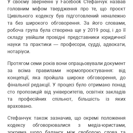
У своєму зверненні у Facebook Стефанчук назвав
головним міфом твердження про те, що проєкт
Цивільного кодексу був підготовлений неналежно
та без широкого обговорення. За його словами,
робоча група була створена ще у 2019 році, і до її
складу увійшли провідні представники юридичної
науки та практики — професори, судді, адвокати,
нотаріуси.
Протягом семи років вони опрацьовували документ
за всіма правилами нормопроєктування: від
концепції, яка пройшла широке обговорення, до
фінальної редакції. У процесі було отримано понад
сто пропозицій від університетів, освітніх закладів
та професійних спільнот, більшість із яких
враховано.
Стефанчук також зазначив, що окремі положення
кодексу обговорювалися з медіа-юристами,
зокрема щодо балансу між свободою слова та