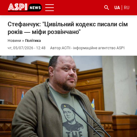
UA
RU
Стефанчук: "Цивільний кодекс писали сім
років — міфи розвінчано"
Новини
»
Політика
чт, 05/07/2026 - 12:48
Автор:
АСПІ - інформаційне агентство ASPI
#ООС
#боротьба
#ДФС
#Київ
#коронавірус
з
корупцією