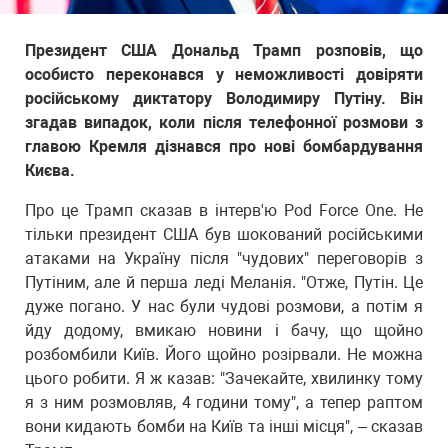
Президент США Дональд Трамп розповів, що
особисто переконався у неможливості довіряти
російському диктатору Володимиру Путіну. Він
згадав випадок, коли після телефонної розмови з
главою Кремля дізнався про нові бомбардування
Києва.
Про це Трамп сказав в інтерв'ю Pod Force One. Не
тільки президент США був шокований російськими
атаками на Україну після "чудових" переговорів з
Путіним, але й перша леді Меланія. "Отже, Путін. Це
дуже погано. У нас були чудові розмови, а потім я
йду додому, вмикаю новини і бачу, що щойно
розбомбили Київ. Його щойно розірвали. Не можна
цього робити. Я ж казав: "Зачекайте, хвилинку тому
я з ним розмовляв, 4 години тому", а тепер раптом
вони кидають бомби на Київ та інші місця", – сказав