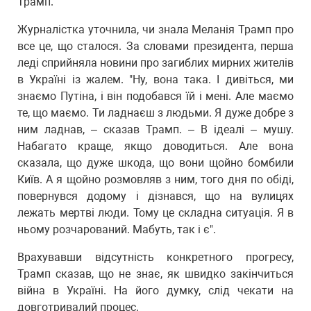
Трамп.
Журналістка уточнила, чи знала Меланія Трамп про
все це, що сталося. За словами президента, перша
леді сприйняла новини про загиблих мирних жителів
в Україні із жалем. "Ну, вона така. І дивіться, ми
знаємо Путіна, і він подобався їй і мені. Але маємо
те, що маємо. Ти ладнаєш з людьми. Я дуже добре з
ним ладнав, – сказав Трамп. – В ідеалі – мушу.
Набагато краще, якщо доводиться. Але вона
сказала, що дуже шкода, що вони щойно бомбили
Київ. А я щойно розмовляв з ним, того дня по обіді,
повернувся додому і дізнався, що на вулицях
лежать мертві люди. Тому це складна ситуація. Я в
ньому розчарований. Мабуть, так і є".
Врахувавши відсутність конкретного прогресу,
Трамп сказав, що не знає, як швидко закінчиться
війна в Україні. На його думку, слід чекати на
довготривалий процес.