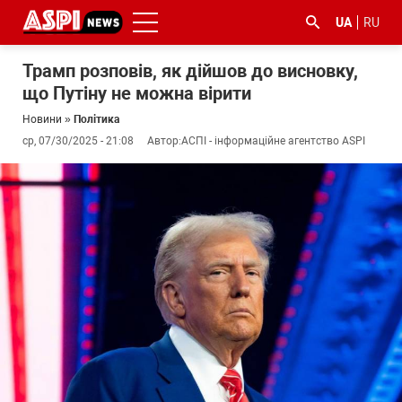
UA
RU
Трамп розповів, як дійшов до висновку,
що Путіну не можна вірити
Новини
»
Політика
ср, 07/30/2025 - 21:08
Автор:
АСПІ - інформаційне агентство ASPI
#ООС
#боротьба
#ДФС
#Київ
#коронавірус
з
корупцією