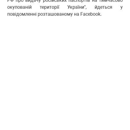
РФ про видачу російських паспортів на тимчасово
окупованій території України", йдеться у
повідомленні розташованому на Facebook.