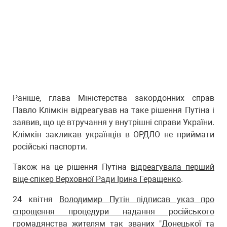
Раніше, глава Міністерства закордонних справ
Павло Клімкін відреагував на таке рішення Путіна і
заявив, що це втручання у внутрішні справи України.
Клімкін закликав українців в ОРДЛО не приймати
російські паспорти.
Також на це рішення Путіна
відреагувала перший
віце-спікер Верховної Ради Ірина Геращенко
.
24 квітня
Володимир Путін підписав указ про
спрощення процедури надання російського
громадянства жителям так званих "Донецької та