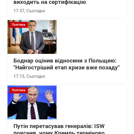
виходить на сертифікацію
17:37
, Сьогодні
Політика
Боднар оцінив відносини з Польщею:
"Найгостріший етап кризи вже позаду"
17:13
, Сьогодні
Політика
Путін перетасував генералів: ISW
пояснив, чому Кремль терміново