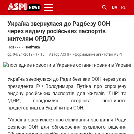
UA
RU
Україна звернулася до Радбезу ООН
через видачу російських паспортів
жителям ОРДЛО
Новини
»
Політика
ср, 04/24/2019 - 17:15
Автор:
АСПІ - інформаційне агентство ASPI
#ООС
#боротьба
#ДФС
#Київ
#коронавірус
з
Україна звернулася до Ради безпеки ООН через указ
корупцією
президента РФ Володимира Путіна про спрощену
видачу російських паспортів для жителів "ЛНР" та
"ДНР", повідомляє сторінка постійного
представництва України при ООН.
"Україна звернулася про скликання засідання Ради
Безпеки ООН для обговорення зухвалого рішення