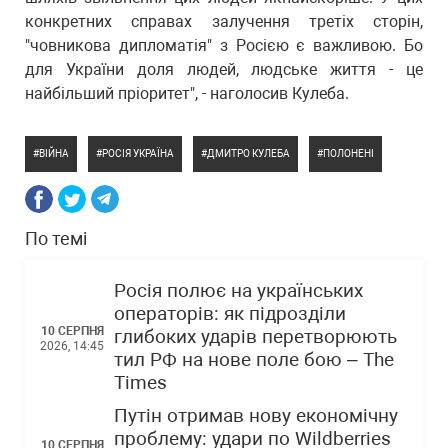
конкретних справах залучення третіх сторін,
"човникова дипломатія" з Росією є важливою. Бо
для України доля людей, людське життя - це
найбільший пріоритет", - наголосив Кулеба.
ВІЙНА
РОСІЯ УКРАЇНА
ДМИТРО КУЛЕБА
ПОЛОНЕНІ
По темі
Росія полює на українських
операторів: як підрозділи
10 СЕРПНЯ
глибоких ударів перетворюють
2026, 14:45
тил РФ на нове поле бою – The
Times
Путін отримав нову економічну
проблему: удари по Wildberries
10 СЕРПНЯ