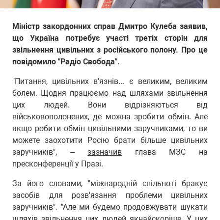
Міністр закордонних справ Дмитро Кулеба заявив,
що Україна потребує участі третіх сторін для
звільнення цивільних з російського полону. Про це
повідомило "Радіо Свобода".
"Питання, цивільних в'язнів... є великим, великим
болем. Щодня працюємо над шляхами звільнення
цих людей. Вони відрізняються від
військовополонених, де можна зробити обмін. Але
якщо робити обмін цивільними заручниками, то ви
можете заохотити Росію брати більше цивільних
заручників", –
зазначив
глава МЗС на
пресконференції у Празі.
За його словами, "міжнародній спільноті бракує
засобів для розв'язання проблеми цивільних
заручників". "Але ми будемо продовжувати шукати
шляхів звільнення цих людей якнайскоріше. У цих