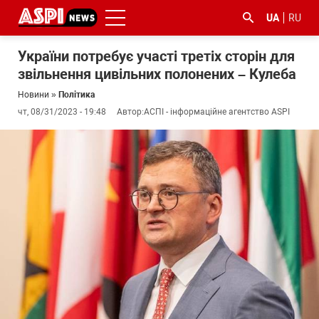
UA
RU
України потребує участі третіх сторін для
звільнення цивільних полонених – Кулеба
Новини
»
Політика
чт, 08/31/2023 - 19:48
Автор:
АСПІ - інформаційне агентство ASPI
#ООС
#боротьба
#ДФС
#Київ
#коронавірус
з
корупцією