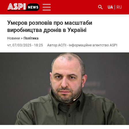
UA
RU
Умєров розповів про масштаби
виробництва дронів в Україні
Новини
»
Політика
чт, 07/03/2025 - 18:25
Автор:
АСПІ - інформаційне агентство ASPI
#ООС
#боротьба
#ДФС
#Київ
#коронавірус
з
корупцією