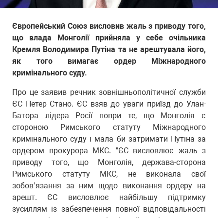
Європейський Союз висловив жаль з приводу того,
що влада Монголії прийняла у себе очільника
Кремля Володимира Путіна та не арештувала його,
як того вимагає ордер Міжнародного
кримінального суду.
Про це заявив речник зовнішньополітичної служби
ЄС Петер Стано. ЄС взяв до уваги приїзд до Улан-
Батора лідера Росії попри те, що Монголія є
стороною Римського статуту Міжнародного
кримінального суду і мала би затримати Путіна за
ордером прокурора МКС. "ЄС висловлює жаль з
приводу того, що Монголія, держава-сторона
Римського статуту МКС, не виконала свої
зобов’язання за ним щодо виконання ордеру на
арешт. ЄС висловлює найбільшу підтримку
зусиллям із забезпечення повної відповідальності