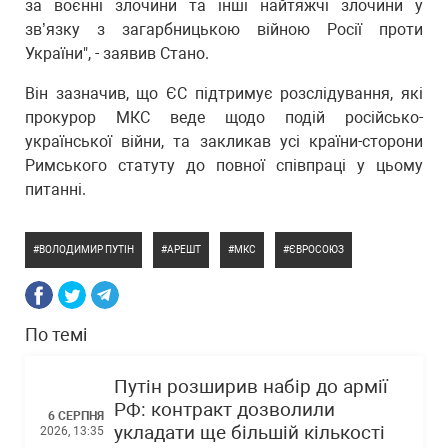
за воєнні злочини та інші найтяжчі злочини у
зв’язку з загарбницькою війною Росії проти
України", - заявив Стано.
Він зазначив, що ЄС підтримує розслідування, які
прокурор МКС веде щодо подій російсько-
української війни, та закликав усі країни-сторони
Римського статуту до повної співпраці у цьому
питанні.
ВОЛОДИМИР ПУТІН
АРЕШТ
МКС
ЄВРОСОЮЗ
По темі
Путін розширив набір до армії
РФ: контракт дозволили
6 СЕРПНЯ
укладати ще більшій кількості
2026, 13:35