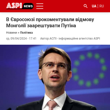
UA
RU
В Євросоюзі прокоментували відмову
Монголії заарештувати Путіна
Новини
»
Політика
ср, 09/04/2024 - 17:41
Автор:
АСПІ - інформаційне агентство ASPI
#ООС
#боротьба
#ДФС
#Київ
#коронавірус
з
корупцією