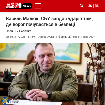
UA
RU
Василь Малюк: СБУ завдає ударів там,
де ворог почувається в безпеці
Новини
»
Політика
ср, 06/11/2025 - 11:59
Автор:
АСПІ - інформаційне агентство ASPI
#ООС
#боротьба
#ДФС
#Київ
#коронавірус
з
корупцією