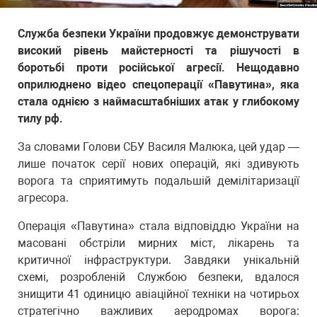
Служба безпеки України продовжує демонструвати
високий рівень майстерності та рішучості в
боротьбі проти російської агресії. Нещодавно
оприлюднено відео спецоперації «Павутина», яка
стала однією з наймасштабніших атак у глибокому
тилу рф.
За словами Голови СБУ Василя Малюка, цей удар —
лише початок серії нових операцій, які здивують
ворога та сприятимуть подальшій демілітаризації
агресора.
Операція «Павутина» стала відповіддю України на
масовані обстріли мирних міст, лікарень та
критичної інфраструктури. Завдяки унікальній
схемі, розробленій Службою безпеки, вдалося
знищити 41 одиницю авіаційної техніки на чотирьох
стратегічно важливих аеродромах ворога: