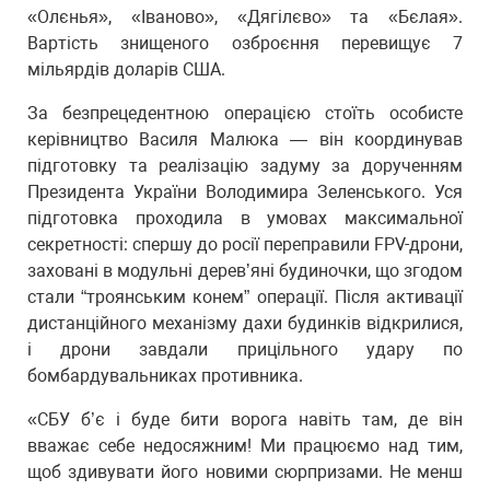
«Олєнья», «Іваново», «Дягілєво» та «Бєлая».
Вартість знищеного озброєння перевищує 7
мільярдів доларів США.
За безпрецедентною операцією стоїть особисте
керівництво Василя Малюка — він координував
підготовку та реалізацію задуму за дорученням
Президента України Володимира Зеленського. Уся
підготовка проходила в умовах максимальної
секретності: спершу до росії переправили FPV-дрони,
заховані в модульні деревʼяні будиночки, що згодом
стали “троянським конем” операції. Після активації
дистанційного механізму дахи будинків відкрилися,
і дрони завдали прицільного удару по
бомбардувальниках противника.
«СБУ б’є і буде бити ворога навіть там, де він
вважає себе недосяжним! Ми працюємо над тим,
щоб здивувати його новими сюрпризами. Не менш