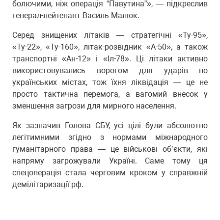
болючими, ніж операція “Павутина”», — підкреслив
генерал-лейтенант Василь Малюк.
Серед знищених літаків — стратегічні «Ту-95»,
«Ту-22», «Ту-160», літак-розвідник «А-50», а також
транспортні «Ан-12» і «Іл-78». Ці літаки активно
використовувались ворогом для ударів по
українських містах, тож їхня ліквідація — це не
просто тактична перемога, а вагомий внесок у
зменшення загрози для мирного населення.
Як зазначив Голова СБУ, усі цілі були абсолютно
легітимними згідно з нормами міжнародного
гуманітарного права — це військові об’єкти, які
напряму загрожували Україні. Саме тому ця
спецоперація стала черговим кроком у справжній
демілітаризації рф.