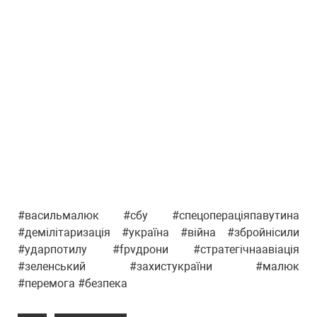
#васильмалюк #сбу #спецопераціяпавутина
#демілітаризація #україна #війна #збройнісили
#ударпотилу #fpvдрони #стратегічнаавіація
#зеленський #захистукраїни #малюк
#перемога #безпека