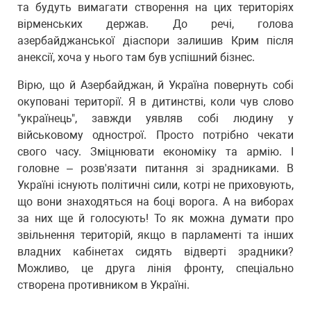
та будуть вимагати створення на цих територіях
вірменських держав. До речі, голова
азербайджанської діаспори залишив Крим після
анексії, хоча у нього там був успішний бізнес.
Вірю, що й Азербайджан, й Україна повернуть собі
окуповані території. Я в дитинстві, коли чув слово
"українець", завжди уявляв собі людину у
військовому однострої. Просто потрібно чекати
свого часу. Зміцнювати економіку та армію. І
головне – розв'язати питання зі зрадниками. В
Україні існують політичні сили, котрі не приховують,
що вони знаходяться на боці ворога. А на виборах
за них ще й голосують! То як можна думати про
звільнення територій, якщо в парламенті та інших
владних кабінетах сидять відверті зрадники?
Можливо, це друга лінія фронту, спеціально
створена противником в Україні.