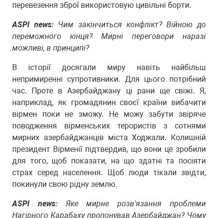
перевезення зброї використовую цивільні борти.
ASPI news:
Чим закінчиться конфлікт? Війною до
переможного кінця? Мирні переговори наразі
можливі, в принципі?
В історії досягали миру навіть найбільш
непримиренні супротивники. Для цього потрібний
час. Проте в Азербайджану ці рани ще свіжі. Я,
наприклад, як громадянин своєї країни вибачити
вірмен поки не зможу. Не можу забути звіряче
поводження вірменських терористів з сотнями
мирних азербайджанців міста Ходжали. Колишній
президент Вірменії підтвердив, що вони це зробили
для того, щоб показати, на що здатні та посіяти
страх серед населення. Щоб люди тікали звідти,
покинули свою рідну землю.
ASPI news:
Яке мирне розв'язання проблеми
Нагірного Карабаху пропонував Азербайджан? Чому