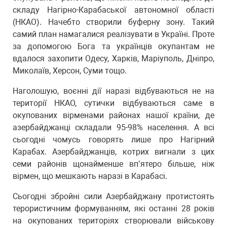
складу Нагірно-Карабаської автономної області
(НКАО). Начебто створили буферну зону. Такий
самий план намагалися реалізувати в Україні. Проте
за допомогою Бога та українців окупантам не
вдалося захопити Одесу, Харків, Маріуполь, Дніпро,
Миколаїв, Херсон, Суми тощо.
Наголошую, воєнні дії наразі відбуваються не на
території НКАО, сутички відбуваються саме в
окупованих вірменами районах нашої країни, де
азербайджанці складали 95-98% населення. А всі
сьогодні чомусь говорять лише про Нагірний
Карабах. Азербайджанців, котрих вигнали з цих
семи районів щонайменше вп’ятеро більше, ніж
вірмен, що мешкають наразі в Карабасі.
Сьогодні збройні сили Азербайджану протистоять
терористичним формуванням, які останні 28 років
на окупованих територіях створювали військову