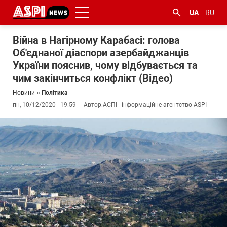
UA
RU
Війна в Нагірному Карабасі: голова
Об'єднаної діаспори азербайджанців
України пояснив, чому відбувається та
чим закінчиться конфлікт (Відео)
Новини
»
Політика
пн, 10/12/2020 - 19:59
Автор:
АСПІ - інформаційне агентство ASPI
#ООС
#боротьба
#ДФС
#Київ
#коронавірус
з
корупцією