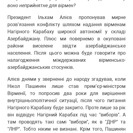
воно неприйнятне для вірмен?
Президент Ільхам Алієв пропонував мирне
розв’язання конфлікту шляхом надання вірменам
Нагірного Карабаху широкої автономії у складі
Азербайджану. Плюс ми повернемо в окуповані
райони виселене звідти азербайджанське
населення. Після цього можна буде говорити про
налагодження міждержавних вірменсько-
азербайджанських стосунків.
Алієв днями у зверненні до народу згадував, коли
Нікол Пашинян лише став прем’єр-міністром
Вірменії, то попросив два роки для вирішення
внутрішньополітичної ситуації, після чого питання
Нагірного Карабаху буде закрито. Проте лише за рік
він відвідує Нагірний Карабах під час "виборів". А
там проводять такі самі "вибори", як в "ДНР" та
"ЛНР". Тобто ніким не визнані. Крім того, Пашинян