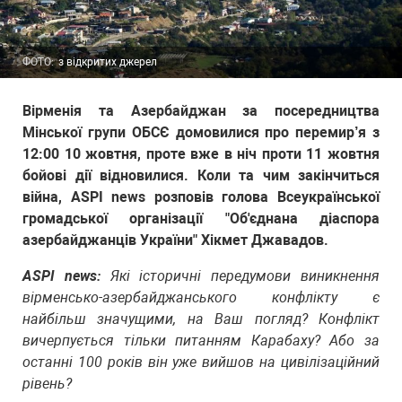
ФОТО:
з відкритих джерел
Вірменія та Азербайджан за посередництва
Мінської групи ОБСЄ домовилися про перемир’я з
12:00 10 жовтня, проте вже в ніч проти 11 жовтня
бойові дії відновилися. Коли та чим закінчиться
війна, ASPI news розповів голова Всеукраїнської
громадської організації "Об'єднана діаспора
азербайджанців України" Хікмет Джавадов.
ASPI news:
Які історичні передумови виникнення
вірменсько-азербайджанського конфлікту є
найбільш значущими, на Ваш погляд? Конфлікт
вичерпується тільки питанням Карабаху? Або за
останні 100 років він уже вийшов на цивілізаційний
рівень?