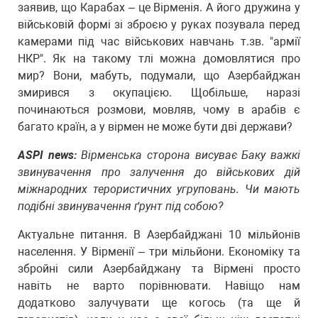
заявив, що Карабах – це Вірменія. А його дружина у
військовій формі зі зброєю у руках позувала перед
камерами під час військових навчань т.зв. "армії
НКР". Як на такому тлі можна домовлятися про
мир? Вони, мабуть, подумали, що Азербайджан
змирився з окупацією. Щобільше, наразі
починаються розмови, мовляв, чому в арабів є
багато країн, а у вірмен не може бути дві держави?
ASPI news:
Вірменська сторона висуває Баку важкі
звинувачення про залучення до військових дій
міжнародних терористичних угруповань. Чи мають
подібні звинувачення ґрунт під собою?
Актуальне питання. В Азербайджані 10 мільйонів
населення. У Вірменії – три мільйони. Економіку та
збройні сили Азербайджану та Вірмені просто
навіть не варто порівнювати. Навіщо нам
додатково залучувати ще когось (та ще й