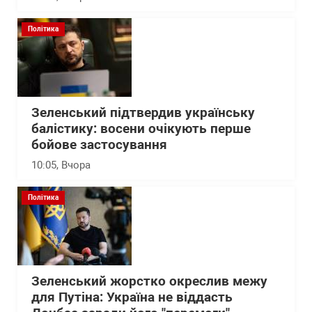
Політика
Зеленський підтвердив українську
балістику: восени очікують перше
бойове застосування
10:05
, Вчора
Політика
Зеленський жорстко окреслив межу
для Путіна: Україна не віддасть