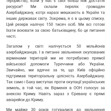
терористів), коли у нас є свої більш ніж достатні
ресурси? Ми склали перелік громадян
Азербайджану, котрі наразі мешкають в Україні та
інших державах світу. Зокрема, я є в цьому списку.
Цей резерв налічує 150 тисяч осіб. Ми всі готові
їхати воювати за свою батьківщину, бо це питання
честі.
Загалом у світі налічується 50 мільйонів
азербайджанців. І в питанні звільнення окупованих
вірменами територій ми не потребуємо прямої
військової допомоги Туреччини або України.
Звичайно, ми вдячні за те, що Київ офіційно
підтримав територіальну цілісність Азербайджану.
Так само і Баку виступає проти окупації українських
земель, в той час, як Вірменія в ООН голосує за
анексію Криму. Навіть зараз з Єревану є прямі
авіарейси до Криму.
Ми майже 30 років готувалися до звільнення