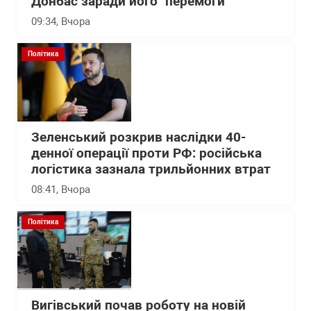
Донбас заради його "перемоги"
09:34
, Вчора
Політика
Зеленський розкрив наслідки 40-
денної операції проти РФ: російська
логістика зазнала трильйонних втрат
08:41
, Вчора
Політика
Вигівський почав роботу на новій