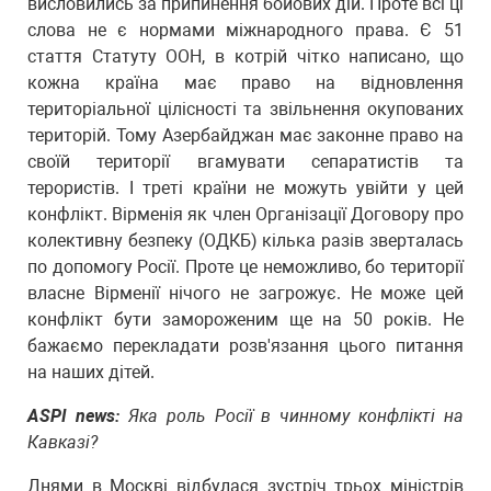
висловились за припинення бойових дій. Проте всі ці
слова не є нормами міжнародного права. Є 51
стаття Статуту ООН, в котрій чітко написано, що
кожна країна має право на відновлення
територіальної цілісності та звільнення окупованих
територій. Тому Азербайджан має законне право на
своїй території вгамувати сепаратистів та
терористів. І треті країни не можуть увійти у цей
конфлікт. Вірменія як член Організації Договору про
колективну безпеку (ОДКБ) кілька разів зверталась
по допомогу Росії. Проте це неможливо, бо території
власне Вірменії нічого не загрожує. Не може цей
конфлікт бути замороженим ще на 50 років. Не
бажаємо перекладати розв'язання цього питання
на наших дітей.
ASPI news:
Яка роль Росії в чинному конфлікті на
Кавказі?
Днями в Москві відбулася зустріч трьох міністрів