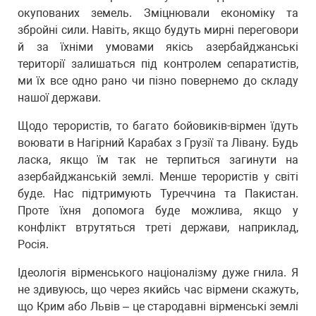
окупованих земель. Зміцнювали економіку та
збройні сили. Навіть, якщо будуть мирні переговори
й за їхніми умовами якісь азербайджанські
території залишаться під контролем сепаратистів,
ми їх все одно рано чи пізно повернемо до складу
нашої держави.
Щодо терористів, то багато бойовиків-вірмен їдуть
воювати в Нагірний Карабах з Грузії та Лівану. Будь
ласка, якщо їм так не терпиться загинути на
азербайджанській землі. Менше терористів у світі
буде. Нас підтримують Туреччина та Пакистан.
Проте їхня допомога буде можлива, якщо у
конфлікт втрутяться треті держави, наприклад,
Росія.
Ідеологія вірменського націоналізму дуже гнила. Я
не здивуюсь, що через якийсь час вірмени скажуть,
що Крим або Львів – це стародавні вірменські землі