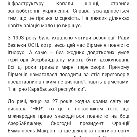
інфраструктуру. Копали шанці, ставили
залізобетонні укріплення. Справа ускладнюється
тим, що це гірська місцевість. На деяких ділянках
навіть авіація мало що вирішує.
З 1993 року було ухвалено чотири резолюції Ради
безпеки ООН, котрі весь цей час Вірменія повністю
ігнорує. А саме – без жодних додаткових умов
території Азербайджану мають бути деокуповані.
Всі ці роки тривали мирні переговори. Причому
Вірменія намагалася посадити за стіл переговорів
представників ніким не визнаної, навіть вірменами,
"Нагірно-Карабаської республіки".
До речі, якщо за 27 років жодна країна світу не
визнала "НКР", то це є показником того, що
міжнародне право знаходиться повністю на боці
Азербайджану. Сьогодні президент Франції
Емманюель Макрон та ще декілька політиків світу