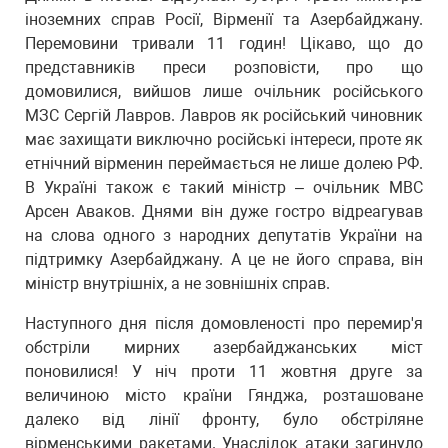
іноземних справ Росії, Вірменії та Азербайджану.
Перемовини тривали 11 годин! Цікаво, що до
представників преси розповісти, про що
домовилися, вийшов лише очільник російського
МЗС Сергій Лавров. Лавров як російський чиновник
має захищати виключно російські інтереси, проте як
етнічний вірменин переймається не лише долею РФ.
В Україні також є такий міністр – очільник МВС
Арсен Аваков. Днями він дуже гостро відреагував
на слова одного з народних депутатів України на
підтримку Азербайджану. А це не його справа, він
міністр внутрішніх, а не зовнішніх справ.
Наступного дня після домовленості про перемир'я
обстріли мирних азербайджанських міст
поновилися! У ніч проти 11 жовтня друге за
величиною місто країни Гянджа, розташоване
далеко від лінії фронту, було обстріляне
вірменськими ракетами. Унаслідок атаки загинуло