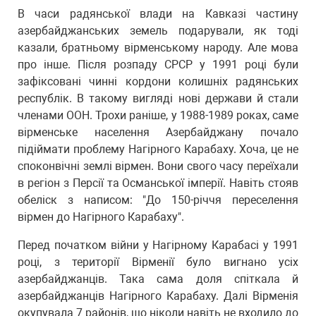
В часи радянської влади на Кавказі частину
азербайджанських земель подарували, як тоді
казали, братньому вірменському народу. Але мова
про інше. Після розпаду СРСР у 1991 році були
зафіксовані чинні кордони колишніх радянських
республік. В такому вигляді нові держави й стали
членами ООН. Трохи раніше, у 1988-1989 роках, саме
вірменське населення Азербайджану почало
підіймати проблему Нагірного Карабаху. Хоча, це не
споконвічні землі вірмен. Вони свого часу переїхали
в регіон з Персії та Османської імперії. Навіть стояв
обеліск з написом: "До 150-річчя переселення
вірмен до Нагірного Карабаху".
Перед початком війни у Нагірному Карабасі у 1991
році, з території Вірменії було вигнано усіх
азербайджанців. Така сама доля спіткала й
азербайджанців Нагірного Карабаху. Далі Вірменія
окупувала 7 районів, що ніколи навіть не входило до