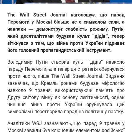
The Wall Street Journal наголошує, що парад
Перемоги у Москві більше не є символом сили, а
навпаки — демонструє слабкість режиму. Путін,
який десятиліттями будував культ “дідів”, тепер
зіткнувся з тим, що війна проти України підриває
його головний пропагандистський інструмент.
Володимир Путін створив культ “дідів” навколо
параду Перемоги, але тепер ця стратегія обернулася
проти нього, пише The Wall Street Journal. Видання
зазначає, що Кремль роками будував міфологію
навколо 9 травня, використовуючи пам’ять про
Другу світову війну як основу легітимності, однак
нинішня війна проти України зруйнувала цей
символізм і перетворила парад на політичну пастку.
Аналітики WSJ зазначають, що парад 9 травня у
Москві завжди був ключовим елементом російської