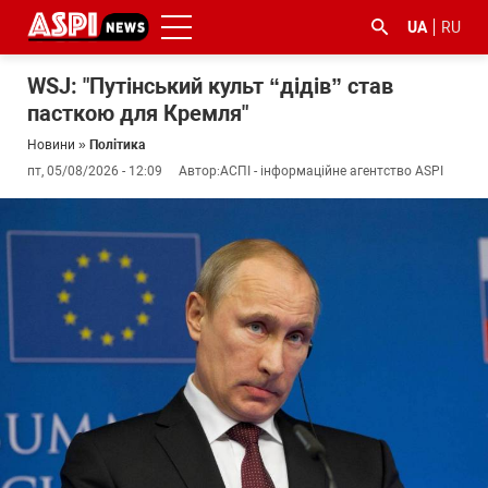
UA
RU
WSJ: "Путінський культ “дідів” став
пасткою для Кремля"
Новини
»
Політика
пт, 05/08/2026 - 12:09
Автор:
АСПІ - інформаційне агентство ASPI
#ООС
#боротьба
#ДФС
#Київ
#коронавірус
з
корупцією