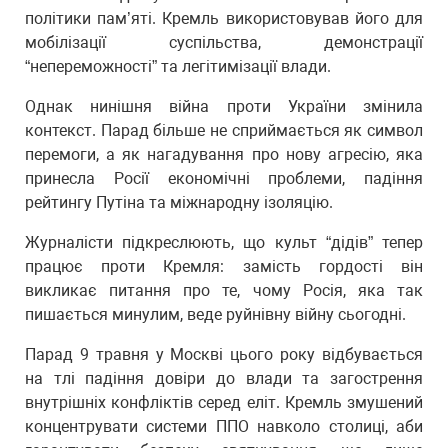
політики пам’яті. Кремль використовував його для
мобілізації суспільства, демонстрації
“непереможності” та легітимізації влади.
Однак нинішня війна проти України змінила
контекст. Парад більше не сприймається як символ
перемоги, а як нагадування про нову агресію, яка
принесла Росії економічні проблеми, падіння
рейтингу Путіна та міжнародну ізоляцію.
Журналісти підкреслюють, що культ “дідів” тепер
працює проти Кремля: замість гордості він
викликає питання про те, чому Росія, яка так
пишається минулим, веде руйнівну війну сьогодні.
Парад 9 травня у Москві цього року відбувається
на тлі падіння довіри до влади та загострення
внутрішніх конфліктів серед еліт. Кремль змушений
концентрувати системи ППО навколо столиці, аби