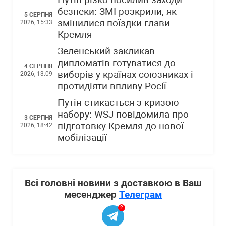
Путін різко посилив заходи
безпеки: ЗМІ розкрили, як
5 СЕРПНЯ
змінилися поїздки глави
2026, 15:33
Кремля
Зеленський закликав
дипломатів готуватися до
4 СЕРПНЯ
виборів у країнах-союзниках і
2026, 13:09
протидіяти впливу Росії
Путін стикається з кризою
набору: WSJ повідомила про
3 СЕРПНЯ
підготовку Кремля до нової
2026, 18:42
мобілізації
Всі головні новини з доставкою в Ваш
месенджер
Телеграм
2