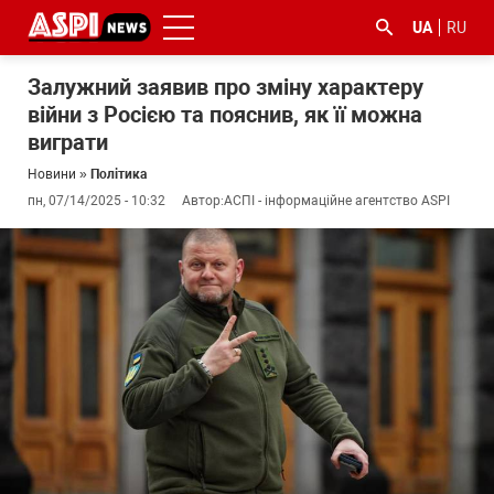
UA
RU
Залужний заявив про зміну характеру
війни з Росією та пояснив, як її можна
виграти
Новини
»
Політика
пн, 07/14/2025 - 10:32
Автор:
АСПІ - інформаційне агентство ASPI
#ООС
#боротьба
#ДФС
#Київ
#коронавірус
з
корупцією