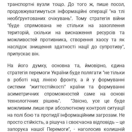
транспортні вузли тощо. До того ж, пише посол,
продовжуватимуться інформаційні операції "на тлі
необґрунтованих очікувань". Тому стратегія війни
"буде спрямована не стільки на захоплення
територій, скільки на виснаження ресурсів та
можливостей противника, створення хаосу та як
наслідок знищення здатності нації до супротиву",
припускає він.
На його думку, основна та, ймовірно, єдина
стратегія перемоги України буде полягати "не тільки
в роботі над лінією фронту, а й у формуванні
системи "життєстійкості" країни та формуванні
асиметричних спроможностей саме на основі
технологічних рішень". "Звісно, усе це буде
можливим лише при абсолютному контролі ситуації
на полі бою та протидії інформаційним загрозам. Не
просто стійкість, а рішуча і своєчасна відповідь – це
запорука нашої Перемоги", - наголосив колишній