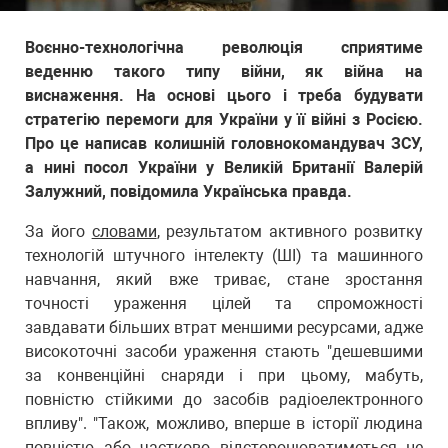
Воєнно-технологічна революція сприятиме
веденню такого типу війни, як війна на
виснаження. На основі цього і треба будувати
стратегію перемоги для України у її війні з Росією.
Про це написав колишній головнокомандувач ЗСУ,
а нині посол України у Великій Британії Валерій
Залужний, повідомила Українська правда.
За його
словами
, результатом активного розвитку
технологій штучного інтелекту (ШІ) та машинного
навчання, який вже триває, стане зростання
точності ураження цілей та спроможності
завдавати більших втрат меншими ресурсами, адже
високоточні засоби ураження стають "дешевшими
за конвенційні снаряди і при цьому, мабуть,
повністю стійкими до засобів радіоелектронного
впливу". "Також, можливо, вперше в історії людина
повністю або частково відсторонюватиметься не