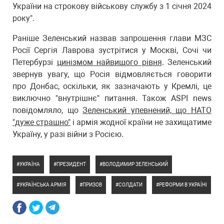
України на строкову військову службу з 1 січня 2024
року".
Раніше Зеленський назвав запрошення глави МЗС
Росії Сергія Лаврова зустрітися у Москві, Сочі чи
Петербурзі
цинізмом найвищого рівня
. Зеленський
звернув увагу, що Росія відмовляється говорити
про Донбас, оскільки, як зазначають у Кремлі, це
виключно "внутрішнє" питання. Також ASPI news
повідомляло, що
Зеленський упевнений, що НАТО
"дуже страшно"
і армія жодної країни не захищатиме
Україну, у разі війни з Росією.
УКРАЇНА
ПРЕЗИДЕНТ
ВОЛОДИМИР ЗЕЛЕНСЬКИЙ
УКРАЇНСЬКА АРМІЯ
ПРИЗОВ
СОЛДАТИ
РЕФОРМИ В УКРАЇНІ