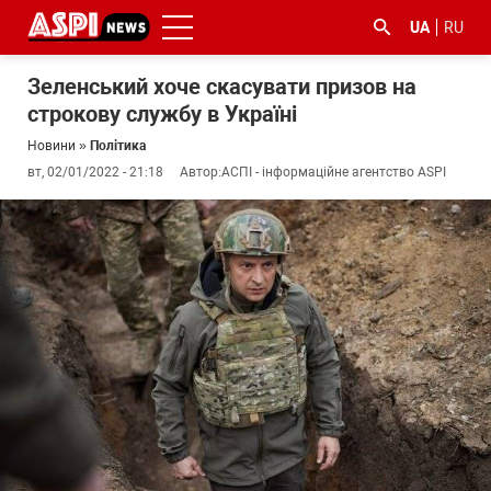
UA
RU
Зеленський хоче скасувати призов на
строкову службу в Україні
Новини
»
Політика
вт, 02/01/2022 - 21:18
Автор:
АСПІ - інформаційне агентство ASPI
#ООС
#боротьба
#ДФС
#Київ
#коронавірус
з
корупцією