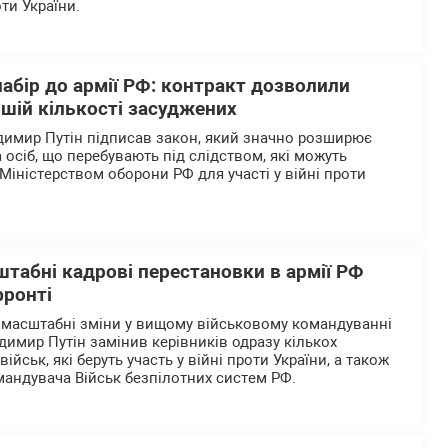
ти України.
абір до армії РФ: контракт дозволили
шій кількості засуджених
димир Путін підписав закон, який значно розширює
 осіб, що перебувають під слідством, які можуть
Міністерством оборони РФ для участі у війні проти
штабні кадрові перестановки в армії РФ
фронті
 масштабні зміни у вищому військовому командуванні
одимир Путін замінив керівників одразу кількох
йськ, які беруть участь у війні проти України, а також
андувача Військ безпілотних систем РФ.