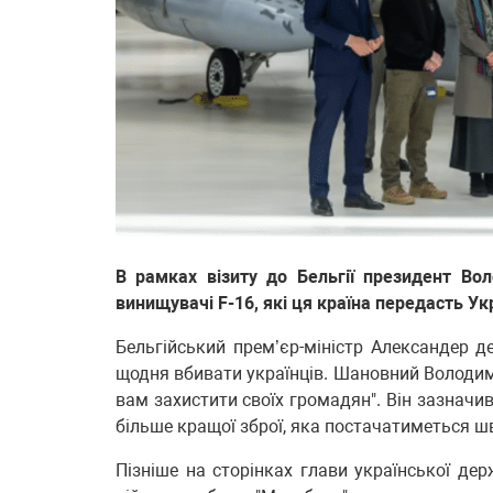
В рамках візиту до Бельгії президент Во
винищувачі F-16, які ця країна передасть Укр
Бельгійський прем’єр-міністр Александер д
щодня вбивати українців. Шановний Володим
вам захистити своїх громадян". Він зазначив
більше кращої зброї, яка постачатиметься ш
Пізніше на сторінках глави української де