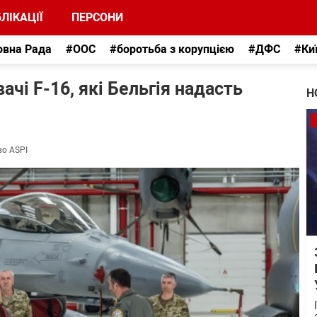
ЛІКАЦІЇ
ПЕРСОНИ
овна Рада
#ООС
#боротьба з корупцією
#ДФС
#Ки
чі F-16, які Бельгія надасть
Н
во ASPI