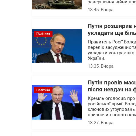
завершення війни про
13:45
, Вчора
Путін розширив н
укладати ще біль
Політика
Правитель Росії Воло
перелік засуджених та
укладати контракти з 
України.
13:35
, Вчора
Путін провів мас
після невдач на 
Політика
Кремль оголосив про
російської армії. Вол
ключових угруповань ві
призначив нового ком
13:27
, Вчора