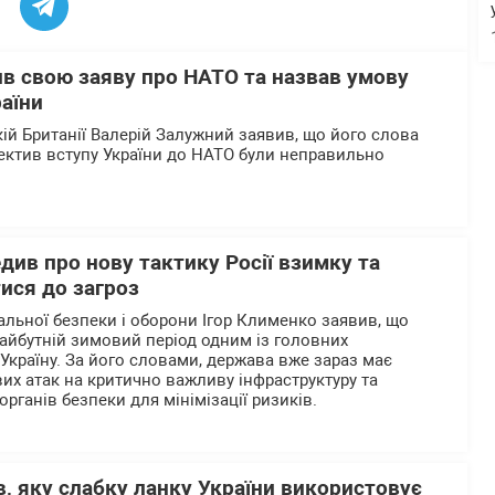
в свою заяву про НАТО та назвав умову
аїни
кій Британії Валерій Залужний заявив, що його слова
пектив вступу України до НАТО були неправильно
ив про нову тактику Росії взимку та
ися до загроз
альної безпеки і оборони Ігор Клименко заявив, що
айбутній зимовий період одним із головних
 Україну. За його словами, держава вже зараз має
их атак на критично важливу інфраструктуру та
органів безпеки для мінімізації ризиків.
, яку слабку ланку України використовує