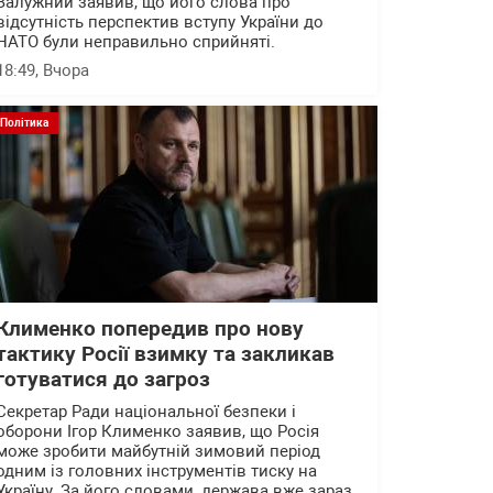
Залужний заявив, що його слова про
відсутність перспектив вступу України до
НАТО були неправильно сприйняті.
18:49
, Вчора
Політика
Клименко попередив про нову
тактику Росії взимку та закликав
готуватися до загроз
Секретар Ради національної безпеки і
оборони Ігор Клименко заявив, що Росія
може зробити майбутній зимовий період
одним із головних інструментів тиску на
Україну. За його словами, держава вже зараз