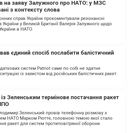
в на заяву Залужного про НАТО: у МЗС
ані з контексту слова
донних справ України прокоментували резонансні
України у Великій Британії Валерія Залужного щодо
України в НАТО.
азвав єдиний спосіб послабити балістичний
даткових систем Patriot саме по собі не здатне
итуацію із захистом від російських балістичних ракет.
 із Зеленським термінове постачання ракет
 ППО
олодимир Зеленський провів телефонну розмову з
рем НАТО Марком Рютте, головною темою якої стало
ня ракет для систем протиповітряної оборони.