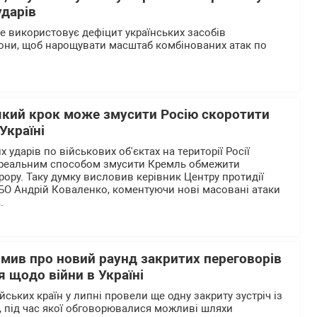
ударів
ше використовує дефіцит українських засобів
они, щоб нарощувати масштаб комбінованих атак по
який крок може змусити Росію скоротити
Україні
 ударів по військових об'єктах на території Росії
реальним способом змусити Кремль обмежити
рору. Таку думку висловив керівник Центру протидії
БО Андрій Коваленко, коментуючи нові масовані атаки
.
омив про новий раунд закритих переговорів
 щодо війни в Україні
ьких країн у липні провели ще одну закриту зустріч із
 під час якої обговорювалися можливі шляхи