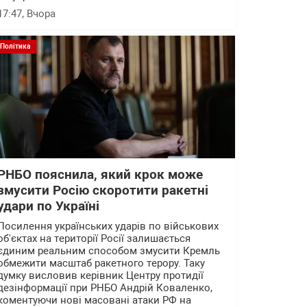
17:47
, Вчора
Політика
РНБО пояснила, який крок може
змусити Росію скоротити ракетні
удари по Україні
Посилення українських ударів по військових
об'єктах на території Росії залишається
єдиним реальним способом змусити Кремль
обмежити масштаб ракетного терору. Таку
думку висловив керівник Центру протидії
дезінформації при РНБО Андрій Коваленко,
коментуючи нові масовані атаки РФ на