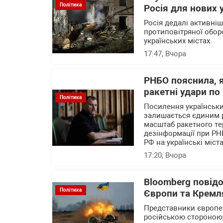
Політика
Росія для нових 
Росія дедалі активні
протиповітряної обор
українських містах.
17:47
, Вчора
РНБО пояснила, 
ракетні удари по 
Політика
Посилення українських
залишається єдиним 
масштаб ракетного те
дезінформації при РН
РФ на українські міста
17:20
, Вчора
Bloomberg повід
Політика
Європи та Кремля
Представники європейс
російською стороною,