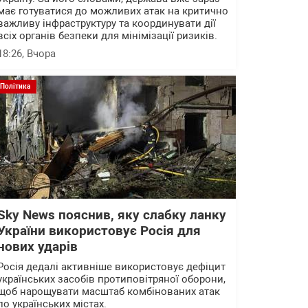
має готуватися до можливих атак на критично
важливу інфраструктуру та координувати дії
всіх органів безпеки для мінімізації ризиків.
18:26
, Вчора
Політика
Sky News пояснив, яку слабку ланку
України використовує Росія для
нових ударів
Росія дедалі активніше використовує дефіцит
українських засобів протиповітряної оборони,
щоб нарощувати масштаб комбінованих атак
по українських містах.