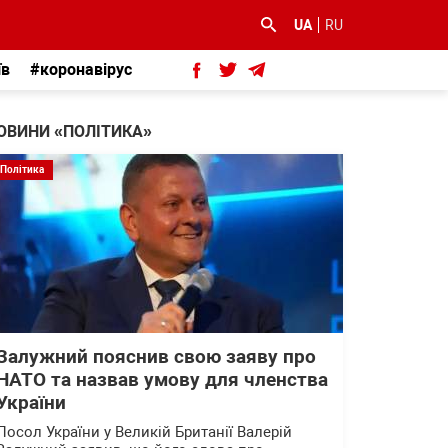
UA
RU
їв
#коронавірус
ОВИНИ «ПОЛІТИКА»
Політика
Залужний пояснив свою заяву про
НАТО та назвав умову для членства
України
Посол України у Великій Британії Валерій