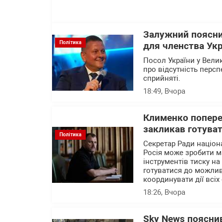
Залужний поясни
Політика
для членства Укр
Посол України у Вели
про відсутність перс
сприйняті.
18:49
, Вчора
Клименко поперед
закликав готуват
Політика
Секретар Ради націон
Росія може зробити м
інструментів тиску на
готуватися до можлив
координувати дії всіх 
18:26
, Вчора
Sky News пояснив