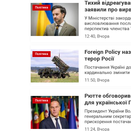
Тихий відреагува
Політика
заявили про вирв
У Міністерстві закор
висловлювання посла 
перспектив членства 
12:40
, Вчора
Foreign Policy н
Політика
терор Росії
Постачання Україні до
кардинально змінити с
11:50
, Вчора
Рютте обговорив
Політика
для української
Президент України В
генеральним секрета
прискорення постачан
11:24
, Вчора