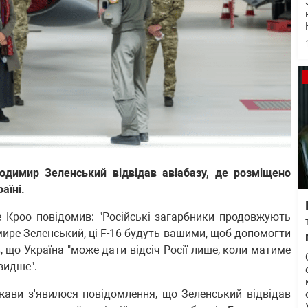
лодимир Зеленський відвідав авіабазу, де розміщено
аїні.
е Кроо повідомив: "Російські загарбники продовжують
ире Зеленський, ці F-16 будуть вашими, щоб допомогти
, що Україна "може дати відсіч Росії лише, коли матиме
видше".
ржави з'явилося повідомлення, що Зеленський відвідав