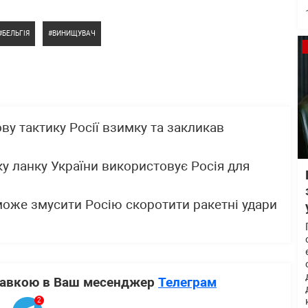
БЕЛЬГІЯ
ВИНИЩУВАЧ
у тактику Росії взимку та закликав
ку ланку України використовує Росія для
може змусити Росію скоротити ракетні удари
ставкою в Ваш месенджер
Телеграм
2