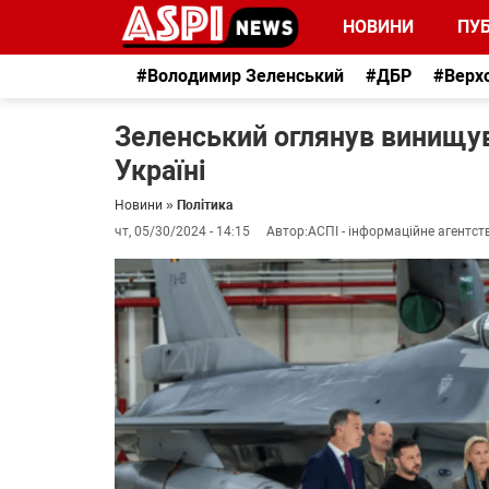
НОВИНИ
ПУБ
#Володимир Зеленський
#ДБР
#Верх
Зеленський оглянув винищува
Україні
Новини
»
Політика
чт, 05/30/2024 - 14:15
Автор:
АСПІ - інформаційне агентст