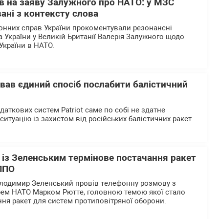
в на заяву Залужного про НАТО: у МЗС
ані з контексту слова
донних справ України прокоментували резонансні
України у Великій Британії Валерія Залужного щодо
України в НАТО.
азвав єдиний спосіб послабити балістичний
даткових систем Patriot саме по собі не здатне
итуацію із захистом від російських балістичних ракет.
 із Зеленським термінове постачання ракет
 ППО
олодимир Зеленський провів телефонну розмову з
рем НАТО Марком Рютте, головною темою якої стало
ня ракет для систем протиповітряної оборони.