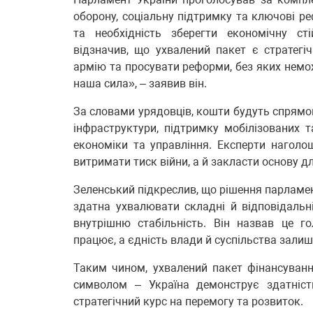
оборону, соціальну підтримку та ключові р
та необхідність зберегти економічну ст
відзначив, що ухвалений пакет є стратег
армію та просувати реформи, без яких немож
наша сила», – заявив він.
За словами урядовців, кошти будуть спрямо
інфраструктури, підтримку мобілізованих т
економіки та управління. Експерти наголо
витримати тиск війни, а й закласти основу д
Зеленський підкреслив, що рішення парламен
здатна ухвалювати складні й відповідальні
внутрішню стабільність. Він назвав це г
працює, а єдність влади й суспільства зали
Таким чином, ухвалений пакет фінансуван
символом – Україна демонструє здатніст
стратегічний курс на перемогу та розвиток.