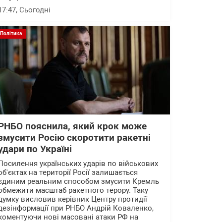
17:47
, Сьогодні
Політика
РНБО пояснила, який крок може
змусити Росію скоротити ракетні
удари по Україні
Посилення українських ударів по військових
об'єктах на території Росії залишається
єдиним реальним способом змусити Кремль
обмежити масштаб ракетного терору. Таку
думку висловив керівник Центру протидії
дезінформації при РНБО Андрій Коваленко,
коментуючи нові масовані атаки РФ на