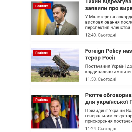
Тихий відреагува
Політика
заявили про вирв
У Міністерстві закор
висловлювання посла 
перспектив членства 
12:40
, Сьогодні
Foreign Policy н
Політика
терор Росії
Постачання Україні до
кардинально змінити с
11:50
, Сьогодні
Рютте обговорив
Політика
для української
Президент України В
генеральним секрета
прискорення постачан
11:24
, Сьогодні