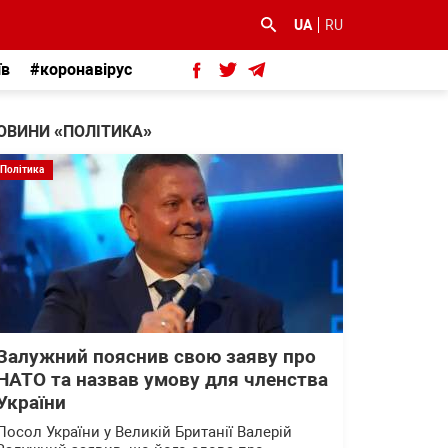
UA
RU
їв
#коронавірус
ОВИНИ «ПОЛІТИКА»
Політика
Залужний пояснив свою заяву про
НАТО та назвав умову для членства
України
Посол України у Великій Британії Валерій