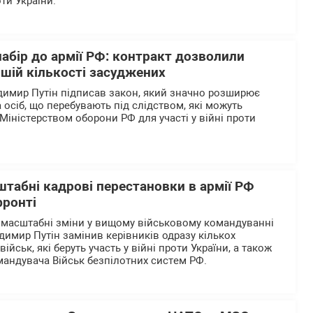
ти України.
абір до армії РФ: контракт дозволили
шій кількості засуджених
димир Путін підписав закон, який значно розширює
 осіб, що перебувають під слідством, які можуть
Міністерством оборони РФ для участі у війні проти
штабні кадрові перестановки в армії РФ
фронті
 масштабні зміни у вищому військовому командуванні
одимир Путін замінив керівників одразу кількох
йськ, які беруть участь у війні проти України, а також
андувача Військ безпілотних систем РФ.