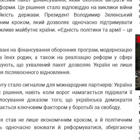
еформи. Це рішення стало відповіддю на виклики війни
ійкість держави. Президент Володимир Зеленський
ічним кроком, який дозволяє одночасно підтримувати
ливе майбутнє країни. «Єдність політики та армії – це
вані на фінансування оборонних програм, модернізацію
а їхніх родин, а також на реалізацію реформ у сфері
шують, що ухвалений пакет дозволяє Україні не лише
ля післявоєнного відновлення.
ту стало сигналом для міжнародних партнерів: Україна
 рішення, навіть коли ворог намагається підірвати її
олосування доказом того, що українська демократія
шається ключовим фактором у боротьбі за свободу.
ня став не лише економічним кроком, а й політичним
ь одночасно воювати й реформуватися, зберігаючи