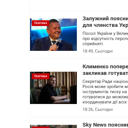
Залужний поясни
Політика
для членства Укр
Посол України у Вели
про відсутність перс
сприйняті.
18:49
, Сьогодні
Клименко поперед
закликав готуват
Політика
Секретар Ради націон
Росія може зробити м
інструментів тиску на
готуватися до можлив
координувати дії всіх 
18:26
, Сьогодні
Sky News пояснив