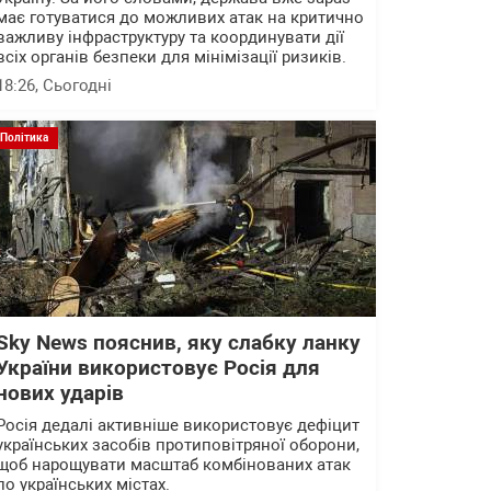
має готуватися до можливих атак на критично
важливу інфраструктуру та координувати дії
всіх органів безпеки для мінімізації ризиків.
18:26
, Сьогодні
Політика
Sky News пояснив, яку слабку ланку
України використовує Росія для
нових ударів
Росія дедалі активніше використовує дефіцит
українських засобів протиповітряної оборони,
щоб нарощувати масштаб комбінованих атак
по українських містах.