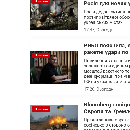
Політика
Росія для нових 
Росія дедалі активні
протиповітряної обор
українських містах.
17:47
, Сьогодні
РНБО пояснила, 
ракетні удари по 
Політика
Посилення українських
залишається єдиним 
масштаб ракетного те
дезінформації при РН
РФ на українські міста
17:20
, Сьогодні
Bloomberg повід
Політика
Європи та Кремля
Представники європейс
російською стороною,