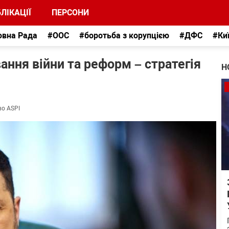
ЛІКАЦІЇ
ПЕРСОНИ
овна Рада
#ООС
#боротьба з корупцією
#ДФС
#Ки
ання війни та реформ – стратегія
Н
во ASPI