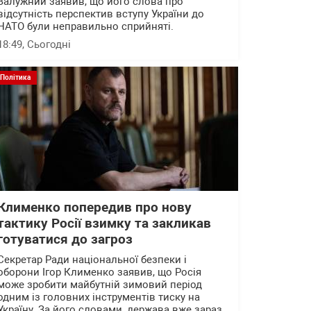
Залужний заявив, що його слова про
відсутність перспектив вступу України до
НАТО були неправильно сприйняті.
18:49
, Сьогодні
Політика
Клименко попередив про нову
тактику Росії взимку та закликав
готуватися до загроз
Секретар Ради національної безпеки і
оборони Ігор Клименко заявив, що Росія
може зробити майбутній зимовий період
одним із головних інструментів тиску на
Україну. За його словами, держава вже зараз