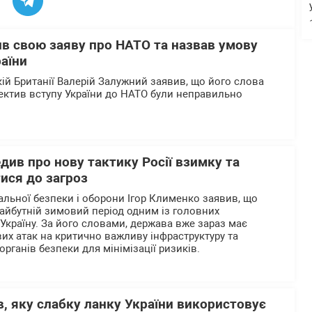
в свою заяву про НАТО та назвав умову
аїни
кій Британії Валерій Залужний заявив, що його слова
пектив вступу України до НАТО були неправильно
ив про нову тактику Росії взимку та
ися до загроз
альної безпеки і оборони Ігор Клименко заявив, що
айбутній зимовий період одним із головних
 Україну. За його словами, держава вже зараз має
их атак на критично важливу інфраструктуру та
органів безпеки для мінімізації ризиків.
, яку слабку ланку України використовує