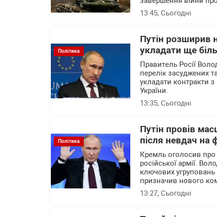
завершення війни про
13:45
, Сьогодні
Путін розширив н
укладати ще біль
Політика
Правитель Росії Воло
перелік засуджених та
укладати контракти з 
України.
13:35
, Сьогодні
Путін провів мас
після невдач на 
Політика
Кремль оголосив про
російської армії. Вол
ключових угруповань ві
призначив нового ком
13:27
, Сьогодні