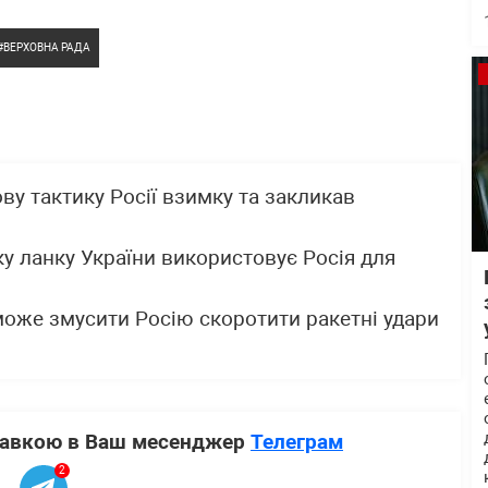
ВЕРХОВНА РАДА
у тактику Росії взимку та закликав
ку ланку України використовує Росія для
може змусити Росію скоротити ракетні удари
ставкою в Ваш месенджер
Телеграм
2