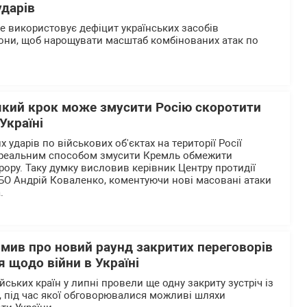
ударів
ше використовує дефіцит українських засобів
они, щоб нарощувати масштаб комбінованих атак по
який крок може змусити Росію скоротити
Україні
 ударів по військових об'єктах на території Росії
реальним способом змусити Кремль обмежити
рору. Таку думку висловив керівник Центру протидії
БО Андрій Коваленко, коментуючи нові масовані атаки
.
омив про новий раунд закритих переговорів
 щодо війни в Україні
ьких країн у липні провели ще одну закриту зустріч із
 під час якої обговорювалися можливі шляхи